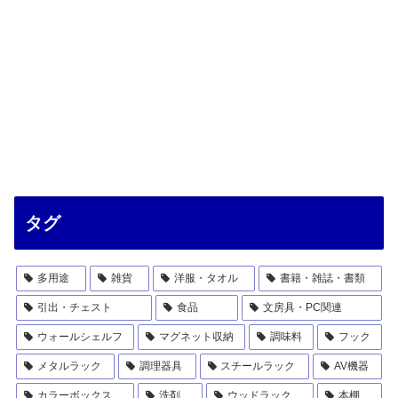
タグ
多用途
雑貨
洋服・タオル
書籍・雑誌・書類
引出・チェスト
食品
文房具・PC関連
ウォールシェルフ
マグネット収納
調味料
フック
メタルラック
調理器具
スチールラック
AV機器
カラーボックス
洗剤
ウッドラック
本棚