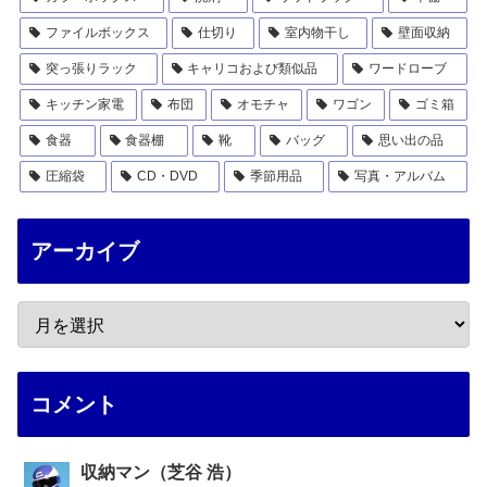
ファイルボックス
仕切り
室内物干し
壁面収納
突っ張りラック
キャリコおよび類似品
ワードローブ
キッチン家電
布団
オモチャ
ワゴン
ゴミ箱
食器
食器棚
靴
バッグ
思い出の品
圧縮袋
CD・DVD
季節用品
写真・アルバム
アーカイブ
コメント
収納マン（芝谷 浩）