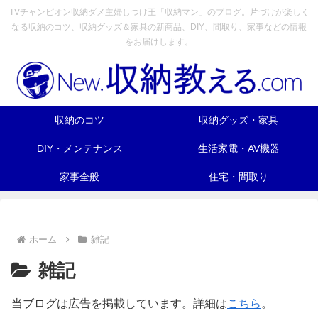
TVチャンピオン収納ダメ主婦しつけ王「収納マン」のブログ。片づけが楽しく
なる収納のコツ、収納グッズ＆家具の新商品、DIY、間取り、家事などの情報
をお届けします。
収納のコツ
収納グッズ・家具
DIY・メンテナンス
生活家電・AV機器
家事全般
住宅・間取り
ホーム
雑記
雑記
当ブログは広告を掲載しています。詳細は
こちら
。