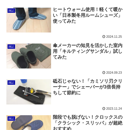
ヒートウォーム使用！軽くて暖か
雑記
い「日本製冬用ルームシューズ」
使ってみた
2024.11.25
傘メーカーの知見を活かした室内
雑記
用「キルティングサンダル」試し
てみた
2024.09.23
砥石じゃない！「カミソリ刃クリ
雑記
ーナー」でシェーバーが3倍長持
ちして節約に
2023.11.24
階段でも脱げない！クロックスの
雑記
「クラシック・スリッパ」が超絶
おすすめ