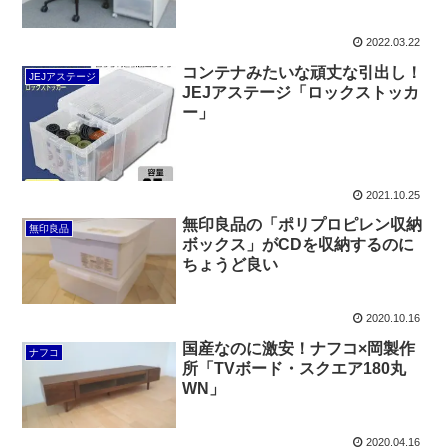
2022.03.22
コンテナみたいな頑丈な引出し！
JEJアステージ
JEJアステージ「ロックストッカ
ー」
2021.10.25
無印良品の「ポリプロピレン収納
無印良品
ボックス」がCDを収納するのに
ちょうど良い
2020.10.16
国産なのに激安！ナフコ×岡製作
ナフコ
所「TVボード・スクエア180丸
WN」
2020.04.16