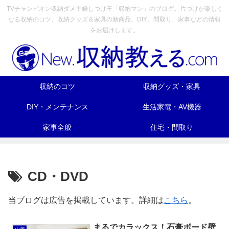
TVチャンピオン収納ダメ主婦しつけ王「収納マン」のブログ。片づけが楽しく
なる収納のコツ、収納グッズ＆家具の新商品、DIY、間取り、家事などの情報
をお届けします。
収納のコツ
収納グッズ・家具
DIY・メンテナンス
生活家電・AV機器
家事全般
住宅・間取り
CD・DVD
当ブログは広告を掲載しています。詳細は
こちら
。
まるでカラックス！石膏ボード壁