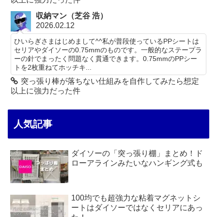
収納マン（芝谷 浩）
2026.02.12
ひいらぎさまはじめまして^^私が普段使っているPPシートは
セリアやダイソーの0.75mmのものです。一般的なステープラ
ーの針でまったく問題なく貫通できます。0.75mmのPPシー
トを2枚重ねてホッチキ...
突っ張り棒が落ちない仕組みを自作してみたら想定
以上に強力だった件
人気記事
ダイソーの「突っ張り棚」まとめ！ド
ローアラインみたいなハンギング式も
100均でも超強力な粘着マグネットシ
ートはダイソーではなくセリアにあっ