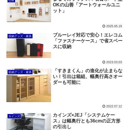
山善
OKの山善「アートウォールユニ
ット」
2025.05.19
ブルーレイ対応で安心！エレコム
収納グッズ・家具
「ファスナーケース」で省スペー
スに収納
2023.03.03
「すきまくん」の進化が止まらな
収納グッズ・家具
い！引出は箱組、幅奥行高さオー
ダーも可能に
2022.07.12
カインズ×JEJ「システムケー
カインズ
ス」は幅奥行とも36cmの正方形
の引出し