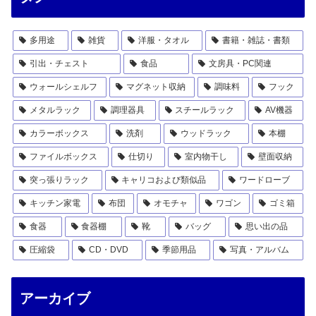
多用途
雑貨
洋服・タオル
書籍・雑誌・書類
引出・チェスト
食品
文房具・PC関連
ウォールシェルフ
マグネット収納
調味料
フック
メタルラック
調理器具
スチールラック
AV機器
カラーボックス
洗剤
ウッドラック
本棚
ファイルボックス
仕切り
室内物干し
壁面収納
突っ張りラック
キャリコおよび類似品
ワードローブ
キッチン家電
布団
オモチャ
ワゴン
ゴミ箱
食器
食器棚
靴
バッグ
思い出の品
圧縮袋
CD・DVD
季節用品
写真・アルバム
アーカイブ