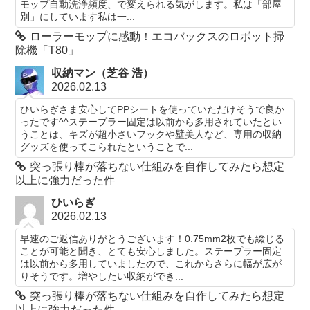
モップ自動洗浄頻度、で変えられる気がします。私は「部屋
別」にしています私は一...
ローラーモップに感動！エコバックスのロボット掃
除機「T80」
収納マン（芝谷 浩）
2026.02.13
ひいらぎさま安心してPPシートを使っていただけそうで良か
ったです^^ステープラー固定は以前から多用されていたとい
うことは、キズが超小さいフックや壁美人など、専用の収納
グッズを使ってこられたということで...
突っ張り棒が落ちない仕組みを自作してみたら想定
以上に強力だった件
ひいらぎ
2026.02.13
早速のご返信ありがとうございます！0.75mm2枚でも綴じる
ことが可能と聞き、とても安心しました。ステープラー固定
は以前から多用していましたので、これからさらに幅が広が
りそうです。増やしたい収納ができ...
突っ張り棒が落ちない仕組みを自作してみたら想定
以上に強力だった件