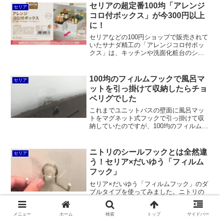
ようにします。
セリアの超定番100均「アレンジ
セリア
コロ付ボックス」が今300円以上
に！
セリアなどの100円ショップで販売されて
いたサナダ精工の「アレンジコロ付ボッ
クス」は、キッチンや洗面化粧台のシン
ク下収納グッズとして超定番の商品でし
た。現在はクリア色が不動技研「ストッ
クボックス F-2555」、ホワイト色が同じ
100均のフィルムフックで風呂マ
セリア
く「ストックボックス F55502」として
ットを引っ掛けて収納したらチョ
300円以上の価格で販売されています。
ベリグでした
これまでユニットバスの壁面に風呂マッ
トをマグネット式フックで引っ掛けて収
納していたのですが、100均のフィルムフ
ックと透明補助シートで掛けることにし
ました。フックに奥行があって通気が確
保しやすいうえに、体をぶつけても安全
ニトリのシールフックとは全然違
セリア
な構造で最適です。
う！セリア×だいゆう「フィルム
フック」
セリア×だいゆう「フィルムフック」のダ
ブルタイプを使ってみました。ニトリの
シールフックはユニットバスで使えたの
でコレもOKかと思いきやくっつきません
でした。こちらのフィルムフックは本当
メニュー
ホーム
検索
トップ
サイドバー