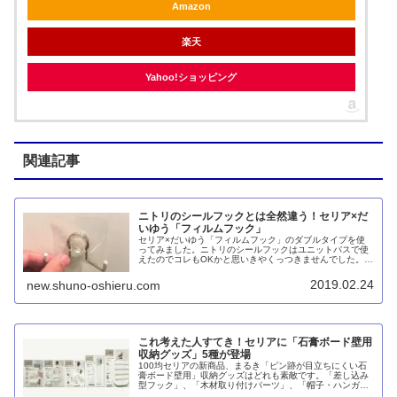
Amazon
楽天
Yahoo!ショッピング
関連記事
ニトリのシールフックとは全然違う！セリア×だ
いゆう「フィルムフック」
セリア×だいゆう「フィルムフック」のダブルタイプを使
ってみました。ニトリのシールフックはユニットバスで使
えたのでコレもOKかと思いきやくっつきませんでした。こ
ちらのフィルムフックは本当にわずかな凸凹もNGのようで
す。
2019.02.24
new.shuno-oshieru.com
これ考えた人すてき！セリアに「石膏ボード壁用
収納グッズ」5種が登場
100均セリアの新商品、まるき「ピン跡が目立ちにくい石
膏ボード壁用」収納グッズはどれも素敵です。「差し込み
型フック」、「木材取り付けパーツ」、「帽子・ハンガー
用フック」、「ベルトホルダー」、「アクセサリー用可動