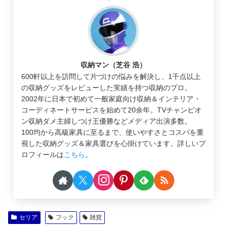
収納マン（芝谷 浩）
600軒以上を訪問して片づけの悩みを解決し、1千点以上
の収納グッズをレビューした実績を持つ収納のプロ。
2002年に日本で初めて一般家庭向け収納＆インテリア・
コーディネートサービスを始めて20余年。TVチャンピオ
ン収納ダメ主婦しつけ王優勝などメディア出演多数。
100均から高級家具に至るまで、使いやすさとコスパを重
視した収納グッズ＆家具選びを心掛けています。詳しいプ
ロフィールは
こちら
。
セリア
フック
雑貨