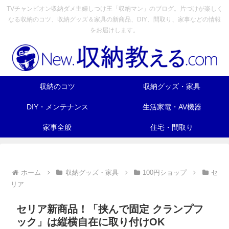
TVチャンピオン収納ダメ主婦しつけ王「収納マン」のブログ。片づけが楽しく
なる収納のコツ、収納グッズ＆家具の新商品、DIY、間取り、家事などの情報
をお届けします。
収納のコツ
収納グッズ・家具
DIY・メンテナンス
生活家電・AV機器
家事全般
住宅・間取り
ホーム
収納グッズ・家具
100円ショップ
セ
リア
セリア新商品！「挟んで固定 クランプフ
ック」は縦横自在に取り付けOK