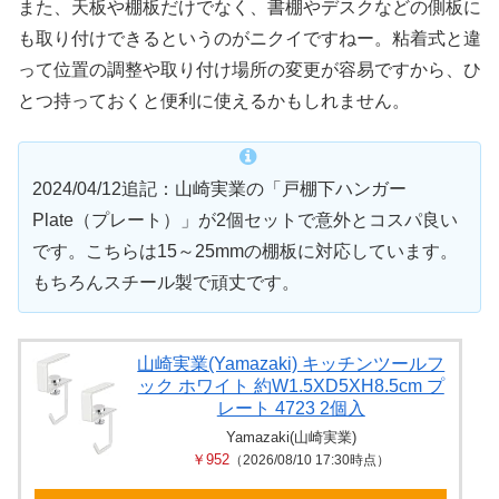
また、天板や棚板だけでなく、書棚やデスクなどの側板に
も取り付けできるというのがニクイですねー。粘着式と違
って位置の調整や取り付け場所の変更が容易ですから、ひ
とつ持っておくと便利に使えるかもしれません。
2024/04/12追記：山崎実業の「戸棚下ハンガー
Plate（プレート）」が2個セットで意外とコスパ良い
です。こちらは15～25mmの棚板に対応しています。
もちろんスチール製で頑丈です。
山崎実業(Yamazaki) キッチンツールフ
ック ホワイト 約W1.5XD5XH8.5cm プ
レート 4723 2個入
Yamazaki(山崎実業)
￥952
（2026/08/10 17:30時点）