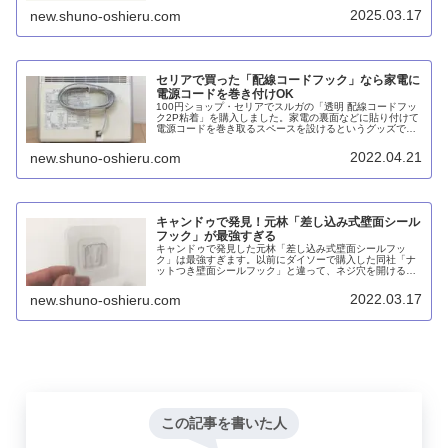
フック」の5種類があります。
2025.03.17
new.shuno-oshieru.com
セリアで買った「配線コードフック」なら家電に
電源コードを巻き付けOK
100円ショップ・セリアでスルガの「透明 配線コードフッ
ク2P粘着」を購入しました。家電の裏面などに貼り付けて
電源コードを巻き取るスペースを設けるというグッズで
す。くねくねコードで束ねるのと比較して、見た目がスマ
ートで持ち運ぶ際にブラブラしないのがメリットかと思い
2022.04.21
new.shuno-oshieru.com
ます。
キャンドゥで発見！元林「差し込み式壁面シール
フック」が最強すぎる
キャンドゥで発見した元林「差し込み式壁面シールフッ
ク」は最強すぎます。以前にダイソーで購入した同社「ナ
ットつき壁面シールフック」と違って、ネジ穴を開ける必
要がないので、いろんなモノを直接、壁に掛けることがで
きるからです。
2022.03.17
new.shuno-oshieru.com
この記事を書いた人