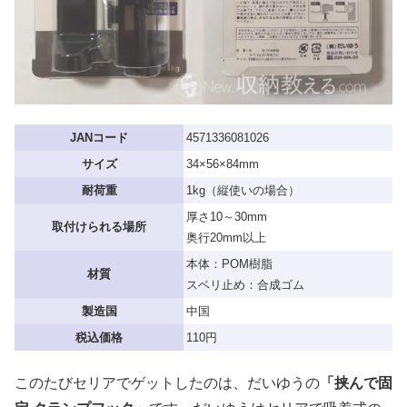
JANコード
4571336081026
サイズ
34×56×84mm
耐荷重
1kg（縦使いの場合）
厚さ10～30mm
取付けられる場所
奥行20mm以上
本体：POM樹脂
材質
スベリ止め：合成ゴム
製造国
中国
税込価格
110円
このたびセリアでゲットしたのは、だいゆうの
「挟んで固