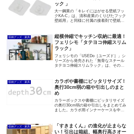
ック 」
大一鋼業の「キレイにはがせる壁紙フッ
クKA-C」は、清和産業のくりぴたフック
壁紙用」と同様に付属の接着剤で壁紙に
貼り付けるフックです。従来の石膏ボー
ドフックのように穴が開く心配がないの
がメリットです。
縦横伸縮でキッチン収納に最適！
収納グッズ・家具
フェリシモ「タテヨコ伸縮スリム
ラック」
フェリシモの「USEDo［ユーズド］」シ
リーズから発売された「無骨なスチール
タテヨコ伸縮スリムラック」は、その名
の通り縦にも横にも伸縮可能なスチール
製の奥行スリムなコの字型ラックです。
幅は約35.5～60cm、高さは約15.5～
カラボや書棚にピッタリサイズ！
収納グッズ・家具
24.5cmまで伸縮可能。
奥行30cm弱の箱や引出しのまと
め
カラーボックスや書棚にピッタリサイズ
の奥行30cm弱の箱や引出しをまとめてみ
ました。カラボ用インナーケースを中心
に、ニトリ、無印良品、ホームセンタ
ー、100円ショップなどの商品を総結集。
サイズ、価格、カラバリなども一覧にし
「すきまくん」の進化が止まらな
収納グッズ・家具
ています。
い！引出は箱組、幅奥行高さオー