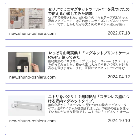
セリアでミニマグネットツールバーを見つけたの
で使えるか試してみた結果
セリアで発売された、だいゆうの「両面テープ式ピタッと
吸着マグプレート」は言わばミニサイズのマグネットツー
ルバーです。しかしながら大きめのネオジム磁石が使われ
ているので耐荷重は400gもOK。キッチン用品から文房
具、工具まで使えると思います。
2022.07.18
new.shuno-oshieru.com
やっぱり山崎実業！「マグネットプリントケース
tower」使ってみた
山崎実業の「マグネットプリントケースtower（タワー）」
を使ってみました。横から出し入れできるので取り付ける
高さを選びません。また、正面にマグネットでハガキなど
をくっつけられるため、サイズが異なる書類でも一緒に収
納しやすいです。磁力がとても強力でズリ落ちません。
2024.04.12
new.shuno-oshieru.com
ニトリをパクリ！？無印良品「ステンレス壁につ
ける収納マグネットタイプ」
無印良品から「ステンレス 壁につける収納 マグネットタ
イプ」全8アイテムが発売されました。2種類の磁石を使っ
ているのが大きな特徴です。ニトリの「マグネット オール
ステンレス（MS04）」と比較しても目立った違いはあり
ません。
2024.10.10
new.shuno-oshieru.com