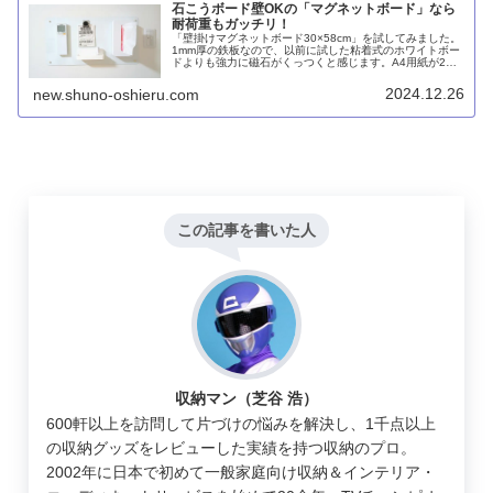
石こうボード壁OKの「マグネットボード」なら
耐荷重もガッチリ！
「壁掛けマグネットボード30×58cm」を試してみました。
1mm厚の鉄板なので、以前に試した粘着式のホワイトボー
ドよりも強力に磁石がくっつくと感じます。A4用紙が2枚
貼れる大きさもナイス。ただ、価格はちょっと高いです。
2024.12.26
new.shuno-oshieru.com
この記事を書いた人
収納マン（芝谷 浩）
600軒以上を訪問して片づけの悩みを解決し、1千点以上
の収納グッズをレビューした実績を持つ収納のプロ。
2002年に日本で初めて一般家庭向け収納＆インテリア・