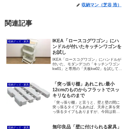
収納マン（芝谷 浩）
関連記事
IKEA「ロースコグワゴン」にハ
収納グッズ・家具
ンドルが付いたキッチンワゴンを
お試し
IKEA「ロースコグワゴン」にハンドルが
付いた、モダンデコの「キッチンワゴン
kw01」と専用の「天板kw02」を試してみ
ました。思いのほか組み立てづらいとこ
ろもありますが、ハンドルが付いていて
便利という点をメリットと考えれば、こ
「突っ張り棚」あれこれ♪最小
収納グッズ・家具
れはこれでアリかもしれません。
12cmのものからフラットでスッ
キリなものまで
「突っ張り棚」と言うと、壁と壁の間に
突っ張るタイプもあれば、天井と床を突
っ張るタイプもありますが、今回は前者
のタイプの話です。ホームセンターに行
くと、たいてい突っ張り棒の横に置いて
あって、長さや耐荷重が違うだけ…だな
無印良品「壁に付けられる家具」
収納グッズ・家具