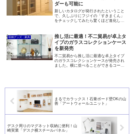
ダーも可能に
新しいカタログが発行されたということ
で、久しぶりにフジイの「すきまくん」
をチェックしてみたら驚くほど進化して
いました。引出しは箱組構造になり、フ
ルスライドレール仕様に。ラインナップ
も最適化され、幅×奥行×高さ1cmオーダ
推し活に最適！不二貿易が卓上タ
収納グッズ・家具
ー可能な3Dすきまくんも登場していま
イプのガラスコレクションケース
す。
を新発売
不二貿易から推し活に最適な卓上タイプ
のガラスコレクションケースが発売され
ました。横に並べることができるコーナ
ー型が用意されているのは珍しいと思い
ます。奥行が大きめのものも一緒に並べ
たいというときにも便利でしょう。
まるでカラックス！石膏ボード壁OKの山
善「アートウォールユニット」
デスク周りのマグネット収納に便利！山
崎実業「デスク横スチールパネル」