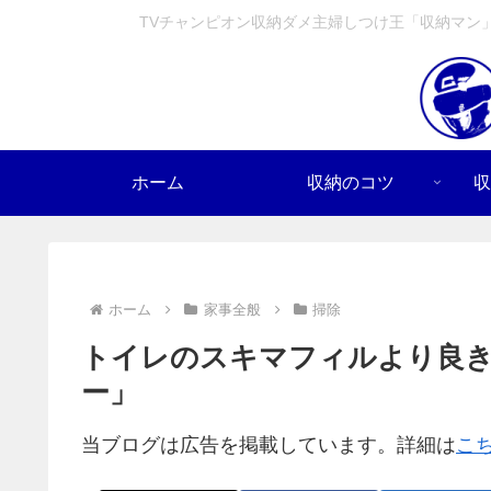
TVチャンピオン収納ダメ主婦しつけ王「収納マン
ホーム
収納のコツ
収
ホーム
家事全般
掃除
トイレのスキマフィルより良
ー」
当ブログは広告を掲載しています。詳細は
こ