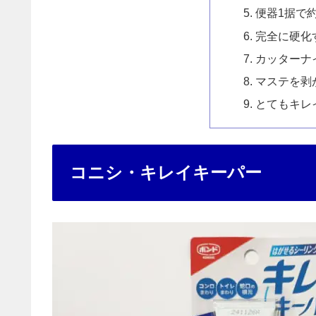
便器1据で
完全に硬化
カッターナ
マステを剥
とてもキレ
コニシ・キレイキーパー