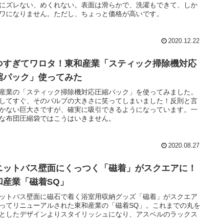
にズレない、めくれない。表面は滑らかで、洗濯もできて、しか
ワになりません。ただし、ちょっと価格が高いです。
2020.12.22
つすぎてワロタ！東和産業「スティック掃除機対応
縮パック」使ってみた
産業の「スティック掃除機対応圧縮パック」を使ってみました。
してすぐ、そのバルブの大きさに笑ってしまいました！反則と言
かない巨大さですが、確実に吸引できるようになっています。一
な布団圧縮袋ではこうはいきません。
2020.08.27
ニットバス壁面にくっつく「磁着」がスクエアに！
和産業「磁着SQ」
ットバス壁面に磁石で着く浴室用収納グッズ「磁着」がスクエア
ってリニューアルされた東和産業の「磁着SQ」。これまでの丸を
としたデザインよりスタイリッシュになり、アスベルのラックス