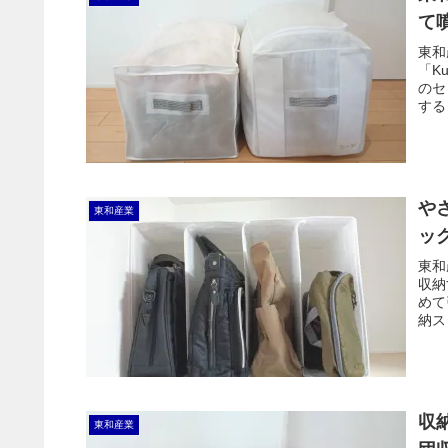
て
東和
「K
のセ
する
トが
など
や
東和産業
ッ
東和
収納
めて
納ス
です
収
東和産業