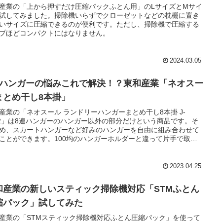
産業の「上から押すだけ圧縮パックふとん用」のLサイズとMサイ
試してみました。掃除機いらずでクローゼットなどの枕棚に置き
いサイズに圧縮できるのが便利です。ただし、掃除機で圧縮する
プほどコンパクトにはなりません。
2024.03.05
連ハンガーの悩みこれで解決！？東和産業「ネオスー
まとめ干し8本掛」
産業の「ネオスール ランドリーハンガーまとめ干し8本掛 J-
02」は8連ハンガーのハンガー以外の部分だけという商品です。そ
め、スカートハンガーなど好みのハンガーを自由に組み合わせて
ことができます。100均のハンガーホルダーと違って片手で取り
る、洗濯物同士の間隔が広いといったところがメリットです。
2023.04.25
和産業の新しいスティック掃除機対応「STMふとん
縮パック」試してみた
産業の「STMスティック掃除機対応ふとん圧縮パック」を使って