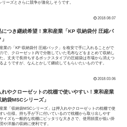
シリーズとさらに競争が激化しそうです。
2018.08.07
品につき継続希望！東和産業「KP 収納袋付 圧縮パ
ク」
産業の「KP 収納袋付 圧縮パック」を格安で手に入れることがで
ので、クローゼット内で分散していた毛布などをまとめて収納し
た。丈夫で長持ちするボックスタイプの圧縮袋は市場から消えつ
るようですが、なんとかして継続してもらいたいものです。
2018.03.06
入れやクローゼットの枕棚で使いやすい！東和産業
収納袋MSCシリーズ」
産業「収納袋MSCシリーズ」は押入れやクローゼットの枕棚で使
すい仕様。持ち手が下に付いているので枕棚から取り出しやす
サイズも一般的な枕棚にピッタリな大きさで、使用頻度が低い掛
団や洋服の収納に便利です。