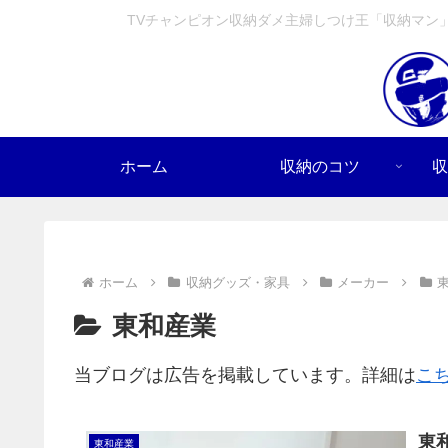
TVチャンピオン収納ダメ主婦しつけ王「収納マン
ホーム
収納のコツ
収
ホーム
収納グッズ・家具
メーカー
東和産業
当ブログは広告を掲載しています。詳細は
こ
東
東和産業