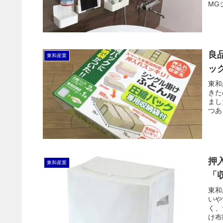
MG
良
東和産業
ッ
東和
きた
まし
つあ
押
東和産業
「
東和
いや
く、
け布