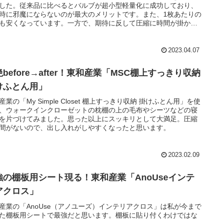
した。従来品に比べるとバルブが超小型軽量化に成功しており、
時に邪魔にならないのが最大のメリットです。また、1枚あたりの
も安くなっています。一方で、期待に反して圧縮に時間が掛かる
デメリット。
2023.04.07
before→after！東和産業「MSC棚上すっきり収納
けふとん用」
産業の「My Simple Closet 棚上すっきり収納 掛けふとん用」を使
、ウォークインクローゼットの枕棚の上の毛布やシーツなどの寝
を片づけてみました。思った以上にスッキリとして大満足。圧縮
間がないので、出し入れがしやすくなったと思います。
2023.02.09
強の棚板用シート現る！東和産業「AnoUseインテ
アクロス」
産業の「AnoUse（アノユーズ）インテリアクロス」は私が今まで
た棚板用シートで最強だと思います。棚板に貼り付くわけではな