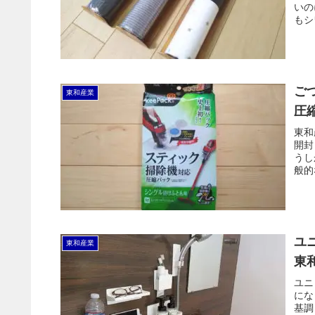
いの
もシ
ご
東和産業
圧
東和
開封
うし
般的
ユ
東和産業
東
ユニ
にな
基調