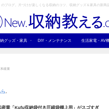
」のブログ。片づけが楽しくなる収納のコツ、収納グッズ＆家具の新商品
納グッズ・家具
DIY・メンテナンス
生活家電・AV
東和産業
ちら
。
和産業「Kufu収納袋付き圧縮袋棚上用」がスゴすぎ