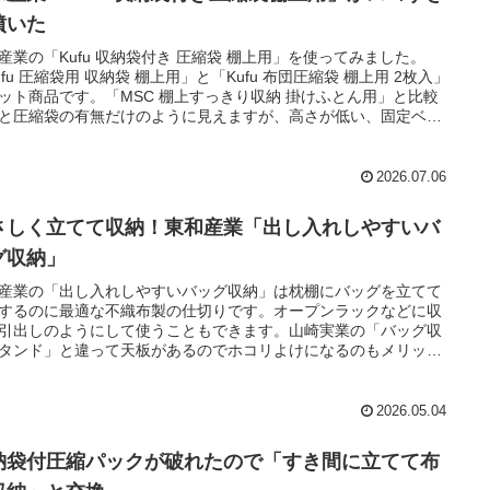
噴いた
産業の「Kufu 収納袋付き 圧縮袋 棚上用」を使ってみました。
ufu 圧縮袋用 収納袋 棚上用」と「Kufu 布団圧縮袋 棚上用 2枚入」
ット商品です。「MSC 棚上すっきり収納 掛けふとん用」と比較
と圧縮袋の有無だけのように見えますが、高さが低い、固定ベル
付いている、中芯がない、ファスナーの取り付け位置が異なる、
の違いがあります。
2026.07.06
さしく立てて収納！東和産業「出し入れしやすいバ
グ収納」
産業の「出し入れしやすいバッグ収納」は枕棚にバッグを立てて
するのに最適な不織布製の仕切りです。オープンラックなどに収
引出しのようにして使うこともできます。山崎実業の「バッグ収
タンド」と違って天板があるのでホコリよけになるのもメリット
。
2026.05.04
納袋付圧縮パックが破れたので「すき間に立てて布