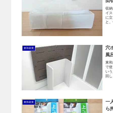
団
収納
イス
に立
と、
く、
穴
東和産業
風
東和
で使
いう
回し
やす
一
東和産業
ら