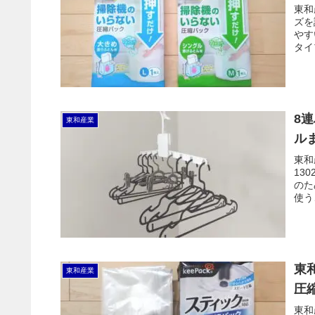
東和
ズを
やす
タイ
8
東和産業
ル
東和
13
のた
使う
込め
東
東和産業
圧
東和