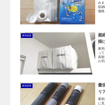
みま
収納
価格
のが
超絶
東和産業
掛
東和
って
具類
の手
最
東和産業
リ
東和
に見