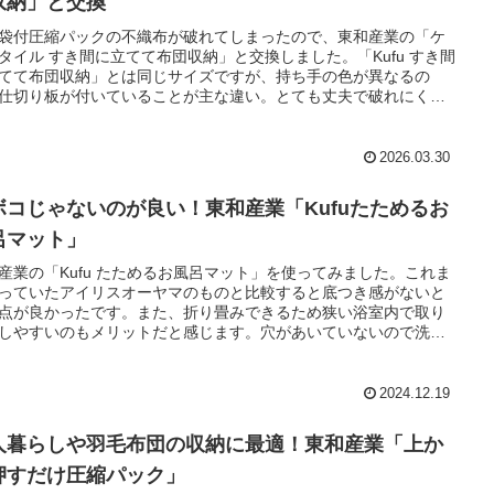
収納」と交換
袋付圧縮パックの不織布が破れてしまったので、東和産業の「ケ
タイル すき間に立てて布団収納」と交換しました。「Kufu すき間
てて布団収納」とは同じサイズですが、持ち手の色が異なるの
仕切り板が付いていることが主な違い。とても丈夫で破れにく
圧縮袋と併用して使うこともできます。
2026.03.30
ボコじゃないのが良い！東和産業「Kufuたためるお
呂マット」
産業の「Kufu たためるお風呂マット」を使ってみました。これま
っていたアイリスオーヤマのものと比較すると底つき感がないと
点が良かったです。また、折り畳みできるため狭い浴室内で取り
しやすいのもメリットだと感じます。穴があいていないので洗い
く、黒カビが発生する心配も少ないはずです。
2024.12.19
人暮らしや羽毛布団の収納に最適！東和産業「上か
押すだけ圧縮パック」