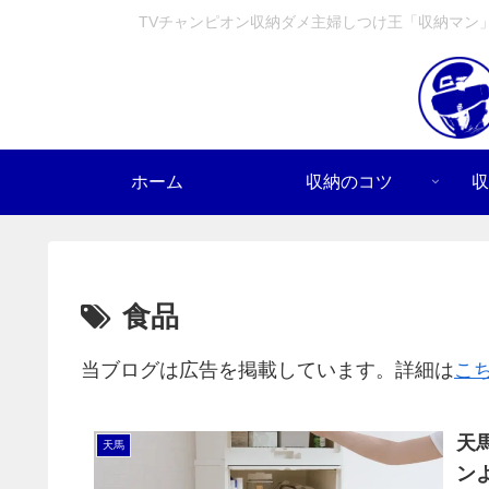
TVチャンピオン収納ダメ主婦しつけ王「収納マン
ホーム
収納のコツ
収
食品
当ブログは広告を掲載しています。詳細は
こ
天
天馬
ン