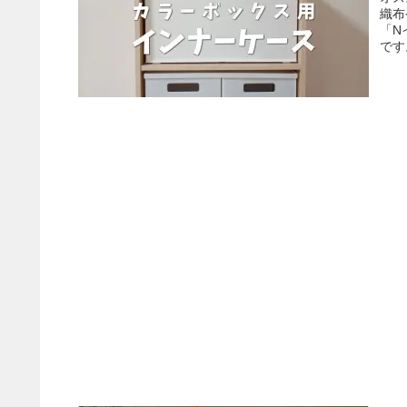
織布
「N
です
しょ