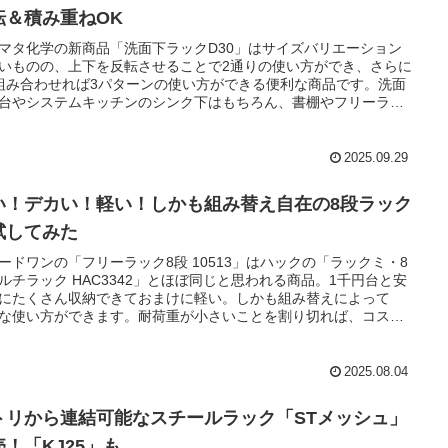
転＆積み重ねOK
マタ化学の新商品「洗面下ラックD30」はサイズバリエーション
いものの、上下を反転させることで2通りの使い方ができ、さらに
組み合わせれば3パターンの使い方ができる便利な商品です。洗面
台やシステムキッチンのシンク下はもちろん、書棚やフリーラッ
中の収納にも使えると思います。
2025.09.29
い！デカい！軽い！しかも組み替え自在の8段ラック
試してみた
ードワンの「フリーラック8段 10513」はハックの「ラックミ・8
ルチラック HAC3342」とほぼ同じと思われる商品。1千円台と安
にたくさん収納できておまけに軽い。しかも組み替えによって
な使い方ができます。耐荷重が小さいことを割り切れば、コスパ
です。
2025.08.04
トリから連結可能なスチールラック「STメッシュ」
売！「KJ25」も