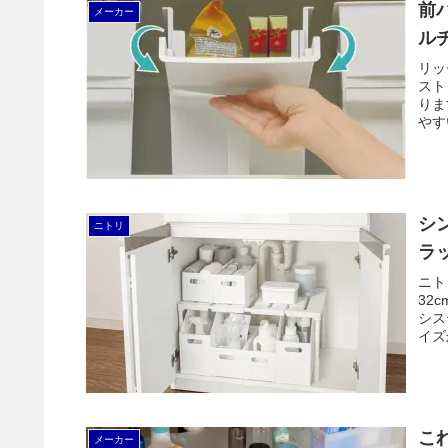
前
メーカー
ル
リッ
スト
りま
やす
だ、
ない
シ
ニトリ
ラッ
ニト
32
シス
イズ
こ
メーカー