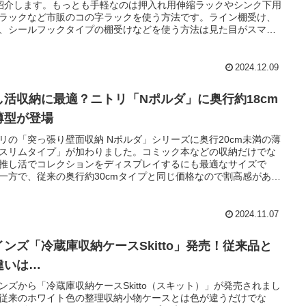
紹介します。もっとも手軽なのは押入れ用伸縮ラックやシンク下用
ラックなど市販のコの字ラックを使う方法です。ライン棚受け、
、シールフックタイプの棚受けなどを使う方法は見た目がスマー
すが、設置難易度はちょっと高めです。
2024.12.09
し活収納に最適？ニトリ「Nポルダ」に奥行約18cm
薄型が登場
リの「突っ張り壁面収納 Nポルダ」シリーズに奥行20cm未満の薄
スリムタイプ」が加わりました。コミック本などの収納だけでな
推し活でコレクションをディスプレイするにも最適なサイズで
一方で、従来の奥行約30cmタイプと同じ価格なので割高感がある
しれません。
2024.11.07
インズ「冷蔵庫収納ケースSkitto」発売！従来品と
違いは…
ンズから「冷蔵庫収納ケースSkitto（スキット）」が発売されまし
従来のホワイト色の整理収納小物ケースとは色が違うだけでな