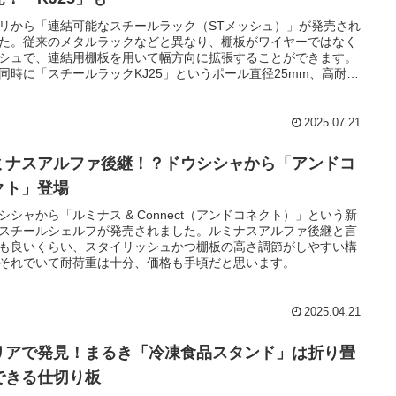
リから「連結可能なスチールラック（STメッシュ）」が発売され
た。従来のメタルラックなどと異なり、棚板がワイヤーではなく
シュで、連結用棚板を用いて幅方向に拡張することができます。
同時に「スチールラックKJ25」というポール直径25mm、高耐荷
シェルフも発売されています。
2025.07.21
ミナスアルファ後継！？ドウシシャから「アンドコ
クト」登場
シシャから「ルミナス & Connect（アンドコネクト）」という新
スチールシェルフが発売されました。ルミナスアルファ後継と言
も良いくらい、スタイリッシュかつ棚板の高さ調節がしやすい構
それでいて耐荷重は十分、価格も手頃だと思います。
2025.04.21
リアで発見！まるき「冷凍食品スタンド」は折り畳
できる仕切り板