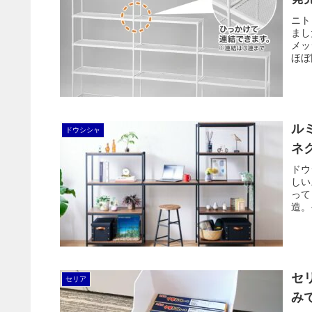
ニト
まし
メッ
ほぼ
重の
ル
ドウシシャ
ネ
ドウ
しい
って
造。
セ
セリア
み