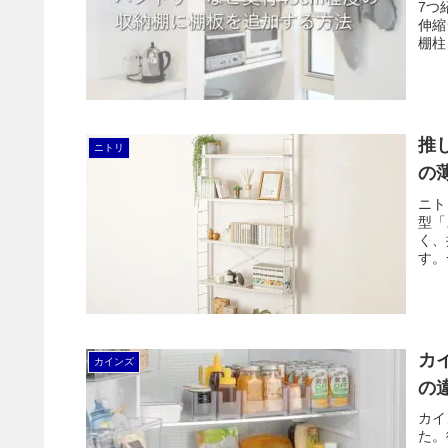
7つ
伸縮
棚柱
トで
推
ニトリ
の
ニト
型「
く、
す。
かも
カ
カインズ
の
カイ
た。