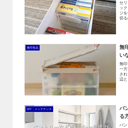
セリ
ック
ジを
切る
無
無印良品
い
無印
一方
され
辺と
パ
DIY・メンテナンス
る
パン