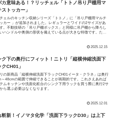
パカ意味ある！？リッチェル「トトノ吊り戸棚用マ
チストッカー」
チェルのキッチン収納シリーズ「トトノ」に「吊り戸棚用マルチ
ッカー 」が追加されました。レギュラーとワイドの2サイズがあ
す。不動技研の「吊り戸棚ボックス」と同様に吊戸棚から降ろし
いハンドルや奥側の形状を備えている点が大きな特徴です。た
ハンドル上の部分が広く機能は手が届かなくて使えるシーンが少
と思います。
2025.12.15
ンク下の奥行にフィット！ニトリ「縦横伸縮洗面下
クCH01」
リの新商品「縦横伸縮洗面下ラックCH01イータ・クラネ」は奥行
cm～48cmの範囲で伸縮できることが画期的です。これさえあれば
テムキッチンや洗面化粧台のシンク下用ラックを買う際に奥行2サ
から選ぶ必要はなくなります。
2025.12.01
れ斬新！イノマタ化学「洗面下ラックD30」は上下