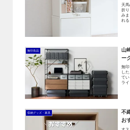
天馬
折り
みま
れる
山
無印良品
ー
無印
した
てい
ライ
す。
不
収納グッズ・家具
お
オス