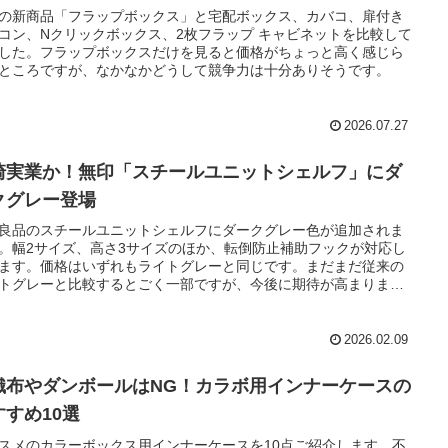
の新商品「フラップボックス」と宅配ボックス、カバコ、扉付き
コン、Nクリックボックス、2枚フラップ キャビネットを比較して
した。フラップボックスだけを見ると価格がちょっと高く感じら
ところですが、なかなかどうして競争力は十分ありそうです。
2026.07.27
崎実業か！無印「スチールユニットシェルフ」にダ
クグレー登場
良品のスチールユニットシェルフにダークグレー色が追加されま
。幅2サイズ、高さ3サイズのほか、転倒防止補助フックが対応し
ます。価格はいずれもライトグレーと同じです。まだまだ従来の
トグレーと比較するとごく一部ですが、今後に期待が高まりま
2026.02.09
織布やダンボールはNG！カラボ用インナーケースの
すすめ10選
スメのカラーボックス用インナーケースを10点ご紹介します。不