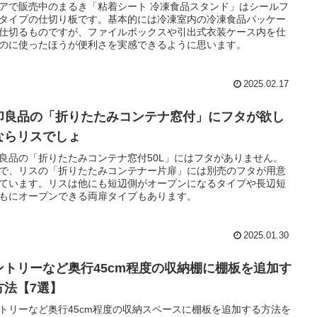
アで販売中のまるき「粘着シート 冷凍食品スタンド」はシールフ
タイプの仕切り板です。基本的には冷凍室内の冷凍食品パッケー
仕切るものですが、ファイルボックスや引出式衣装ケース内を仕
のに使ったほうが便利さを実感できるように思います。
2025.02.17
印良品の「折りたたみコンテナ窓付」にフタが欲し
ならリスでしょ
良品の「折りたたみコンテナ窓付50L」にはフタがありません。
で、リスの「折りたたみコンテナー片扉」には別売のフタが用意
ています。リスは他にも短辺側がオープンになるタイプや長辺短
もにオープンできる両扉タイプもあります。
2025.01.30
ントリーなど奥行45cm程度の収納棚に棚板を追加す
方法【7選】
トリーなど奥行45cm程度の収納スペースに棚板を追加する方法を