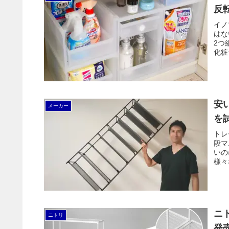
反
イノ
はな
2つ
化粧
クの
安
メーカー
を
トレ
段マ
いの
様々
最強
ニ
ニトリ
発