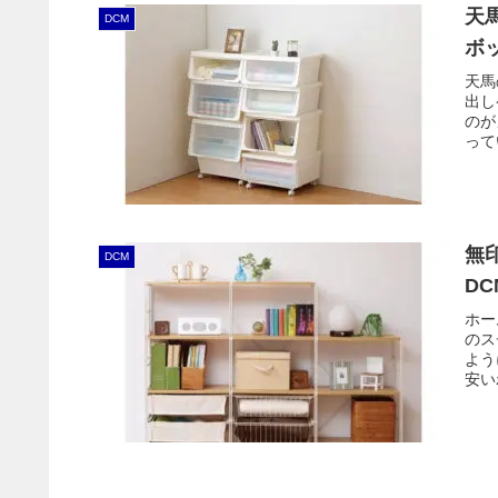
天
DCM
ボ
天馬
出し
のが
って
無
DCM
D
ホー
のス
よう
安い
れま