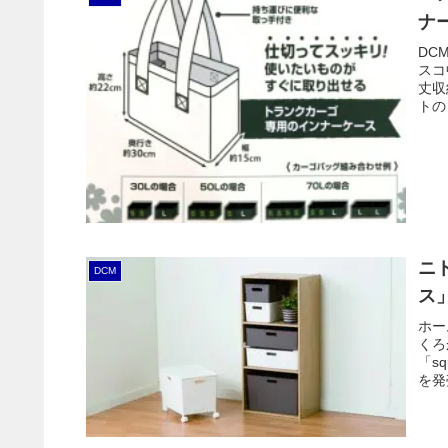
ナ
DC
スコ
丈収
トの
が、
ニ
DCM
ス
ホー
くろ
「s
を発