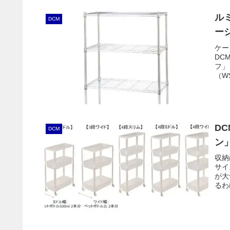
ル
DCM
ー
ケー
DC
フ」
（W
互換
D
DCM
ン
収納
サイ
が大
るわ