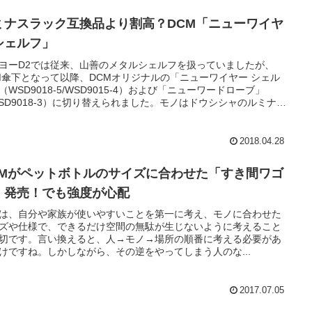
ミナスラック互換品より割高？DCM「ニューワイヤ
シェルフ」
ヨーD2では従来、山善のメタルシェルフを扱っていましたが、
M傘下となって以降、DCMオリジナルの「ニューワイヤー シェル
（WSD9018-5/WSD9015-4）および「ニューワードローブ」
SD9018-3）に切り替えられました。モノはドウシシャのルミナス
品（エコノミーラック）とほぼ同じと思われます。
2018.04.28
CMがペットボトルのサイズに合わせた「すき間ワゴ
」発売！でも強度が心配
は、自分や家族が使いやすいことを第一に考え、モノに合わせた
ズや仕様で、できるだけ空間の無駄が生じないように考えること
切です。言い換えると、人→モノ→場所の順番に考える必要があ
けですね。しかしながら、その逆をやってしまう人のな...
2017.07.05