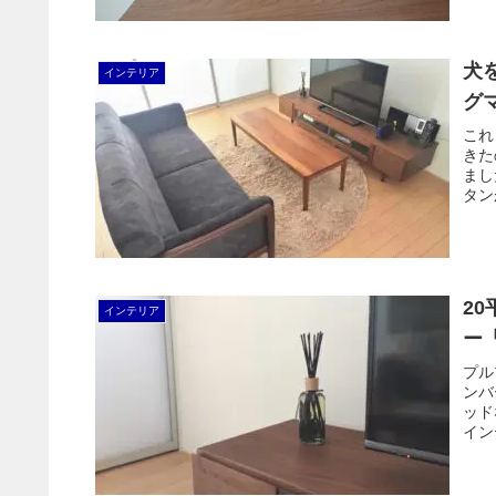
犬
インテリア
グ
これ
きた
まし
タン
安い
2
インテリア
ー「
プル
ンバ
ッド
イン