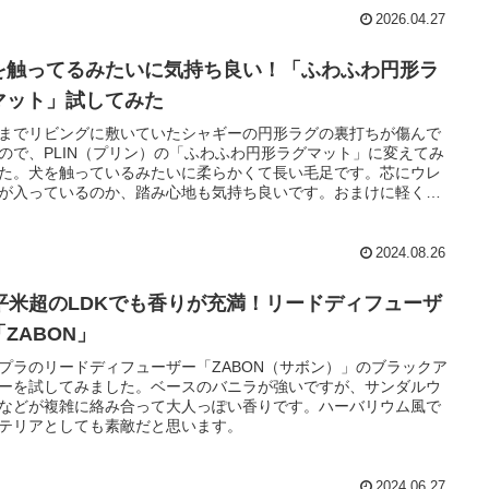
2026.04.27
を触ってるみたいに気持ち良い！「ふわふわ円形ラ
マット」試してみた
までリビングに敷いていたシャギーの円形ラグの裏打ちが傷んで
ので、PLIN（プリン）の「ふわふわ円形ラグマット」に変えてみ
た。犬を触っているみたいに柔らかくて長い毛足です。芯にウレ
が入っているのか、踏み心地も気持ち良いです。おまけに軽くて
！
2024.08.26
0平米超のLDKでも香りが充満！リードディフューザ
ZABON」
プラのリードディフューザー「ZABON（サボン）」のブラックア
ーを試してみました。ベースのバニラが強いですが、サンダルウ
などが複雑に絡み合って大人っぽい香りです。ハーバリウム風で
テリアとしても素敵だと思います。
2024.06.27