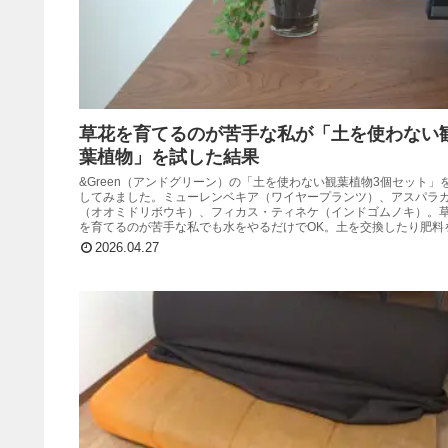
草花を育てるのが苦手な私が「土を使わない
葉植物」を試した結果
&Green（アンドグリーン）の「土を使わない観葉植物3個セット」
してみました。ミューレンベキア（ワイヤープランツ）、アスパラ
（オオミドリボウキ）、フィカス・ティネケ（インドゴムノキ）。
を育てるのが苦手な私でも水をやるだけでOK。土を交換したり肥料
る必要もありません。
2026.04.27