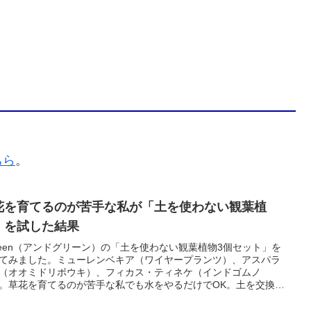
ちら
。
花を育てるのが苦手な私が「土を使わない観葉植
」を試した結果
reen（アンドグリーン）の「土を使わない観葉植物3個セット」を
てみました。ミューレンベキア（ワイヤープランツ）、アスパラ
（オオミドリボウキ）、フィカス・ティネケ（インドゴムノ
。草花を育てるのが苦手な私でも水をやるだけでOK。土を交換し
肥料をやる必要もありません。