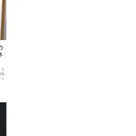
の
ネ
そう
場合
ディ