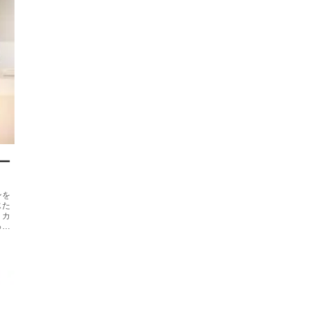
ー
ンを
じた
。カ
った