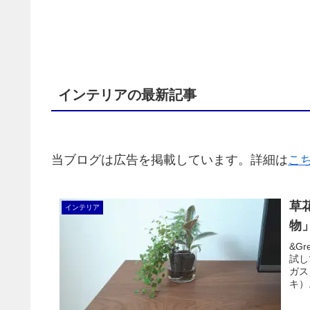
インテリアの最新記事
当ブログは広告を掲載しています。詳細は
こ
草
インテリア
物
&G
試し
ガス
キ）
たり