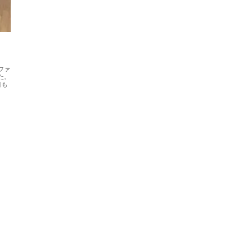
ファ
た。
目も