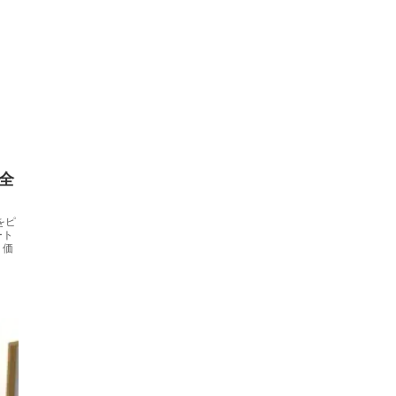
全
をピ
ート
。価