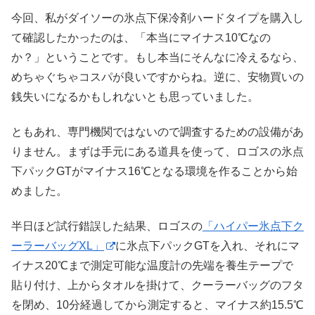
今回、私がダイソーの氷点下保冷剤ハードタイプを購入し
て確認したかったのは、「本当にマイナス10℃なの
か？」ということです。もし本当にそんなに冷えるなら、
めちゃぐちゃコスパが良いですからね。逆に、安物買いの
銭失いになるかもしれないとも思っていました。
ともあれ、専門機関ではないので調査するための設備があ
りません。まずは手元にある道具を使って、ロゴスの氷点
下パックGTがマイナス16℃となる環境を作ることから始
めました。
半日ほど試行錯誤した結果、ロゴスの
「ハイパー氷点下ク
ーラーバッグXL」
に氷点下パックGTを入れ、それにマ
イナス20℃まで測定可能な温度計の先端を養生テープで
貼り付け、上からタオルを掛けて、クーラーバッグのフタ
を閉め、10分経過してから測定すると、マイナス約15.5℃