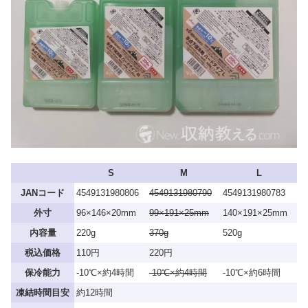
S
M
L
JANコード
4549131980806
4549131980790
4549131980783
外寸
96×146×20mm
99×191×25mm
140×191×25mm
内容量
220g
370g
520g
税込価格
110円
220円
保冷能力
-10℃×約4時間
-10℃×約4時間
-10℃×約6時間
凍結時間目安
約12時間