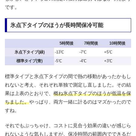
です。
氷点下タイプのほうが長時間保冷可能
5時間後
7時間後
10時間後
氷点下タイプ(緑)
-13℃
-7℃
+5℃
標準タイプ(青)
-5℃
-4℃
+3℃
標準タイプと氷点下タイプの間で熱の移動があったかもし
れないと考え、それぞれ単独で測定し直しました。その結
果は上表のとおりで、
概ね氷点下タイプのほうが低温を保
ちました。
やっぱり、両方一緒に計るのはマズかったので
すね。
それでもぶっちゃけ、コストに見合う効果の違いが感じら
れないような気もしますが、保冷時間の範囲内でできるだ