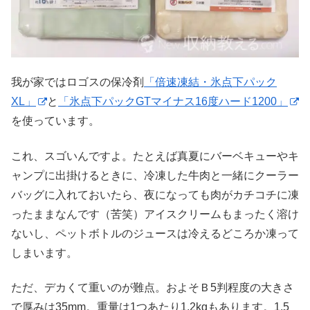
我が家ではロゴスの保冷剤
「倍速凍結・氷点下パック
XL」
と
「氷点下パックGTマイナス16度ハード1200」
を使っています。
これ、スゴいんですよ。たとえば真夏にバーベキューやキ
ャンプに出掛けるときに、冷凍した牛肉と一緒にクーラー
バッグに入れておいたら、夜になっても肉がカチコチに凍
ったままなんです（苦笑）アイスクリームもまったく溶け
ないし、ペットボトルのジュースは冷えるどころか凍って
しまいます。
ただ、デカくて重いのが難点。およそＢ5判程度の大きさ
で厚みは35mm。重量は1つあたり1.2kgもあります。1.5