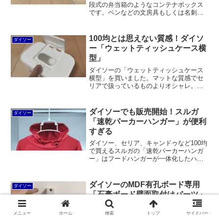
段式の弁当箱のようなコンテナボックス
です。ペンなどの文房具もしくは名刺の
収納に最適なサイズです。それに比べる
と「収納ボックス（ミニ）」は小ぶりで
何を収めたら良いか分かりにくく、コス
100均とは思えない質感！ダイソ
ダイソー
パも微妙かもしれません。
ー「ウェットティッシュケース横
型」
ダイソーの「ウェットティッシュケース
横型」を買いました。マットな質感でセ
リアで扱っているものよりオシャレ。ワ
ンプッシュでフタが開閉できるから山崎
実業の「おしり拭きケースsmart（スマー
ト）」よりストレスなく使いやすい。価
ダイソーでも販売開始！スルガ
ダイソー
格も100均だから安いです。
「速乾パーカーハンガー」が便利
すぎる
ダイソー、セリア、キャンドゥなど100均
で買えるスルガの「速乾パーカーハンガ
ー」はフードハンガーが一体化したハン
ガーです。従来のパーカーハンガーと違
って各工程で手間がなく、収納スペース
も必要としません。コスパも良いです。
ダイソーのMDF有孔ボード専用
ダイソー
「石膏ボード壁面取付けパーツ」
試してみた
メニュー
ホーム
検索
トップ
サイドバー
ダイソーのデザインボード用の「石膏ボ