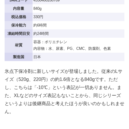
JANコード
4550480288789
内容量
840g
税込価格
330円
保冷能力
約6時間
凍結時間目安
約24時間
容器：ポリエチレン
材質
内容物：水、尿素、PG、CMC、防腐剤、色素
製造国
日本
氷点下保冷剤に新しいサイズが登場しました。従来のLサ
イズ（520g、220円）の約1.6倍となる840gです。ただ
し、こちらは「-10℃」という表記が一切ありません。ま
た、XLなどのサイズ表記もないことから、同じシリーズ
というよりは後継商品と考えたほうが良いのかもしれませ
ん。