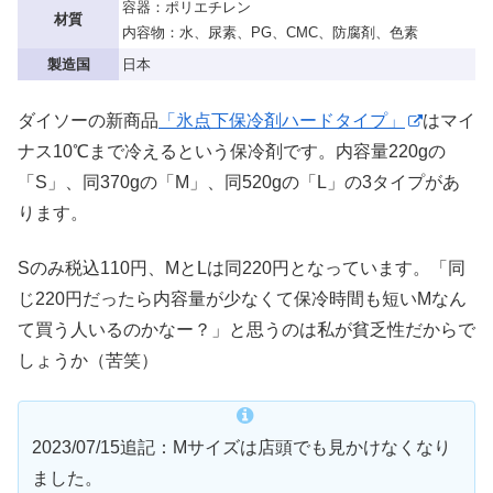
容器：ポリエチレン
材質
内容物：水、尿素、PG、CMC、防腐剤、色素
製造国
日本
ダイソーの新商品
「氷点下保冷剤ハードタイプ」
はマイ
ナス10℃まで冷えるという保冷剤です。内容量220gの
「S」、同370gの「M」、同520gの「L」の3タイプがあ
ります。
Sのみ税込110円、MとLは同220円となっています。「同
じ220円だったら内容量が少なくて保冷時間も短いMなん
て買う人いるのかなー？」と思うのは私が貧乏性だからで
しょうか（苦笑）
2023/07/15追記：Mサイズは店頭でも見かけなくなり
ました。