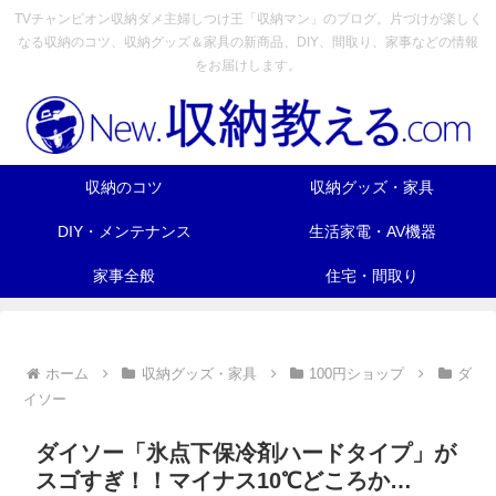
TVチャンピオン収納ダメ主婦しつけ王「収納マン」のブログ。片づけが楽しく
なる収納のコツ、収納グッズ＆家具の新商品、DIY、間取り、家事などの情報
をお届けします。
収納のコツ
収納グッズ・家具
DIY・メンテナンス
生活家電・AV機器
家事全般
住宅・間取り
ホーム
収納グッズ・家具
100円ショップ
ダ
イソー
ダイソー「氷点下保冷剤ハードタイプ」が
スゴすぎ！！マイナス10℃どころか…