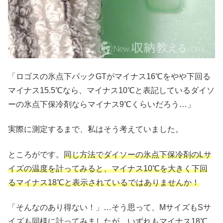
「ロゴスの氷点下パックGTがマイナス16℃をやや下回る
マイナス15.5℃なら、マイナス10℃と表記しているダイソ
ーの氷点下保冷剤ならマイナス9℃くらいだろう…」
実際に測定するまで、私はそう考えていました。
ところがです。
同じ方法でダイソーの氷点下保冷剤のLサ
イズの温度を計ってみると、マイナス10℃を大きく下回
るマイナス18℃と表示されているではありませんか！
「そんなのあり得ない！」…そう思って、MサイズもSサ
イズも同様に計ってみましたが、いずれもマイナス18℃