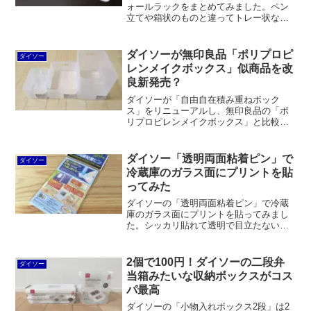
ォールラックをまとめてみました。ペン
立てや箱状のものと違ってトレー状なら
置いたモノが見やすくてチョイ置きにピ
ッタリです。現状はまだ数は少ないです
が、セリアで販売している粘着マグネッ
ダイソーが無印良品「ポリプロピ
ダイソー
トプレートとスチール製ブックエンドを
レンメイクボックス」似商品を改
使って自作することもできます。
良新発売？
ダイソーが「自由自在積み重ねボック
ス」をリニューアルし、無印良品の「ポ
リプロピレンメイクボックス」と比較し
てもまったく遜色ない商品に仕上げてき
ました。強度は十分、見た目にも美し
く、価格は税込110円で無印良品の最大
ダイソー「透明両面粘着ピン」で
ダイソー
1/3以下という激安価格です。
冷蔵庫のガラス面にプリントを貼
ってみた
ダイソーの「透明両面粘着ピン」で冷蔵
庫のガラス面にプリントを貼ってみまし
た。シッカリ貼れて透明で目立たないと
いうメリットの半面、失いやすいという
デメリットも。個人的にはマスキングテ
ープを使ったほうが良いと感じました。
2個で100円！ダイソーの二段弁
ダイソー
当箱みたいな収納ボックスがコス
パ最高
ダイソーの「小物入れボックス2段」は2