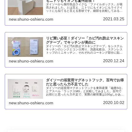
もニトリもイオンも驚愕必至！
ダイソーから無印良品ライクな「ファイルボックス」が発
売されました。とは言え、ニトリにもイオンにもライクイ
ットにも似てると言える形状です。細部を比較してみる
と、100円ショップだからと言って安物買いの銭失いとい
う感じではなく、品質的には遜色ありません。むしろコス
2021.03.25
new.shuno-oshieru.com
パ良いです。強いて言えばワイドやダブルというサイズが
ないのだけが難点でしょうか。
リピ買い必至！ダイソー「カビ汚れ防止マスキン
グテープ」でキッチンが美白に
ダイソーの「カビ汚れ防止マスキングテープ」をシステム
キッチンのシンクとコンロ周り、洗面化粧台、ステンレス
トップのミニキッチン、それぞれのコーキング部分に貼っ
てみました。貼ってみると半透明になるので白いワークト
ップだとまったく目立ちません。カビ防止の効果はまだ分
2020.12.24
new.shuno-oshieru.com
かりませんが、ホコリや汚れの防止には役立つと思いま
す。
ダイソーの浴室用マグネットフック、百均でお得
だと思ったら力不足でした
ダイソーの浴室用マグネットフックを東和産業「磁着SQ」
とアスベル「ラックスMG」と比較してみました。百均で
お得だと思ったら力不足で、実際の耐荷重は100gしかあり
ませんでした。マグネットシェーバーホルダーのほうはシ
ェーバーを引っ掛けるだけなら問題ありません。
2020.10.02
new.shuno-oshieru.com