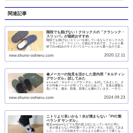
関連記事
階段でも脱げない！クロックスの「クラシック・
スリッパ」が超絶おすすめ
階段でも脱げないスリッパを探しているならクロックスの
「クラシック・スリッパ」が超おすすめです。フェルト素
材で2cm刻みのサイズバリエーションから選べるので足に
シンデレラフィット！おまけにボアを敷き詰めているので
冬でも暖かい。見た目もかわいいです。
2020.12.11
new.shuno-oshieru.com
傘メーカーの知見を活かした室内用「キルティン
グサンダル」試してみた
a.s.s.aの「キルティングサンダル」を試してみました。さ
すが洋傘メーカーが作っているだけあって、生地も縫製も
良いです。撥水、防風、防寒にも優れています。一方で、
表示サイズより小さめに感じます。フィット感もクロック
スには敵いません。
2024.09.23
new.shuno-oshieru.com
ニトリより良いかも！水が溜まらない「PVC製
ベランダ サンダル」
最近amazonなどでも売れ筋上位になっているのと同じ
「水が溜まらないPVC製ベランダサンダル」を試してみま
した。ニトリの水抜きサンダルよりも軟らかくて痛くな