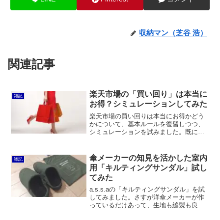
収納マン（芝谷 浩）
関連記事
楽天市場の「買い回り」は本当に
雑記
お得？シミュレーションしてみた
楽天市場の買い回りは本当にお得かどう
かについて、基本ルールを復習しつつ、
シミュレーションを試みました。既に何
店舗でいくら購入済みかにもよります
が、必要なものを買い回るのなら決して
無駄ではないと結論付けられるのではな
傘メーカーの知見を活かした室内
雑記
いかと思います。
用「キルティングサンダル」試し
てみた
a.s.s.aの「キルティングサンダル」を試
してみました。さすが洋傘メーカーが作
っているだけあって、生地も縫製も良い
です。撥水、防風、防寒にも優れていま