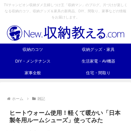
TVチャンピオン収納ダメ主婦しつけ王「収納マン」のブログ。片づけが楽しく
なる収納のコツ、収納グッズ＆家具の新商品、DIY、間取り、家事などの情報
をお届けします。
収納のコツ
収納グッズ・家具
DIY・メンテナンス
生活家電・AV機器
家事全般
住宅・間取り
ホーム
雑記
ヒートウォーム使用！軽くて暖かい「日本
製冬用ルームシューズ」使ってみた