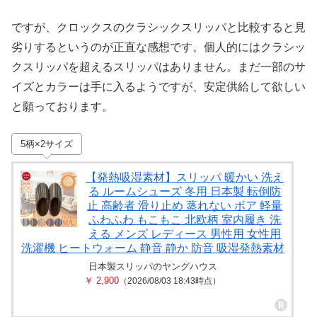
ですが、クロックスのクラシックスリッパと比較すると見
劣りするというのが正直な感想です。個人的にはクラシッ
クスリッパを超えるスリッパはありません。まだ一部のサ
イズとカラーは手に入るようですが、安定供給して欲しい
と願っております。
5柄×2サイズ
【発熱吸湿素材】スリッパ 暖かい 洗え
る ルームシューズ 冬用 日本製 転倒防
止 高齢者 滑り止め 蒸れない ボア 軽量
ふわふわ もこもこ 北欧柄 室内履き 洗
える メンズ レディース 男性用 女性用
洗濯機 ヒートウォーム 静音 静か 防音 吸湿発熱素材
日本製スリッパのヤングハウス
￥ 2,900
（2026/08/03 18:43時点）