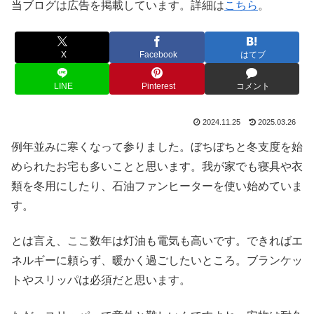
当ブログは広告を掲載しています。詳細は
こちら
。
X
Facebook
はてブ
LINE
Pinterest
コメント
2024.11.25
2025.03.26
例年並みに寒くなって参りました。ぼちぼちと冬支度を始
められたお宅も多いことと思います。我が家でも寝具や衣
類を冬用にしたり、石油ファンヒーターを使い始めていま
す。
とは言え、ここ数年は灯油も電気も高いです。できればエ
ネルギーに頼らず、暖かく過ごしたいところ。ブランケッ
トやスリッパは必須だと思います。