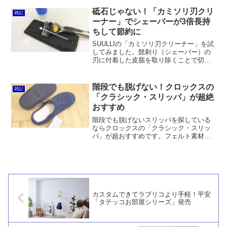
す。一方で、表示サイズより小さめに感
じます。フィット感もクロックスには敵
砥石じゃない！「カミソリ刃クリ
雑記
いません。
ーナー」でシェーバーが3倍長持
ちして節約に
SUULLIの「カミソリ刃クリーナー」を試
してみました。髭剃り（シェーバー）の
刃に付着した皮脂を取り除くことで切れ
味を復活させるというものです。私の場
合はこれまで1ヶ月で交換していた替刃が
3ヶ月持つようになりました。年間で約
階段でも脱げない！クロックスの
雑記
2,400円の節約です。
「クラシック・スリッパ」が超絶
おすすめ
階段でも脱げないスリッパを探している
ならクロックスの「クラシック・スリッ
パ」が超おすすめです。フェルト素材で
2cm刻みのサイズバリエーションから選
べるので足にシンデレラフィット！おま
けにボアを敷き詰めているので冬でも暖
かい。見た目もかわいいです。
カスタムできてラブリコより手軽！平安
「タテッコお部屋シリーズ」発売