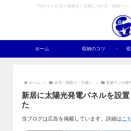
TVチャンピオン収納ダメ主婦しつけ王「収納マン
ホーム
収納のコツ
収
ホーム
住宅・間取り・引越し
収納マンの家
新居に太陽光発電パネルを設置
た
当ブログは広告を掲載しています。詳細は
こ