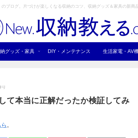
」のブログ。片づけが楽しくなる収納のコツ、収納グッズ＆家具の新商品
納グッズ・家具
DIY・メンテナンス
生活家電・AV
作り
して本当に正解だったか検証してみ
ちら
。