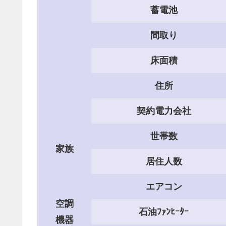
蓄電池
間取り
床面積
住所
契約電力会社
世帯数
家族
居住人数
エアコン
空調
石油ﾌｧﾝﾋｰﾀｰ
機器