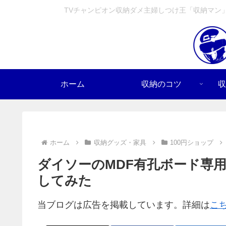
TVチャンピオン収納ダメ主婦しつけ王「収納マン
ホーム
収納のコツ
収
ホーム
収納グッズ・家具
100円ショップ
ダイソーのMDF有孔ボード専
してみた
当ブログは広告を掲載しています。詳細は
こ