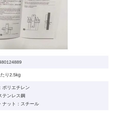
480124889
たり2.5kg
：ポリエチレン
ステンレス鋼
・ナット：スチール