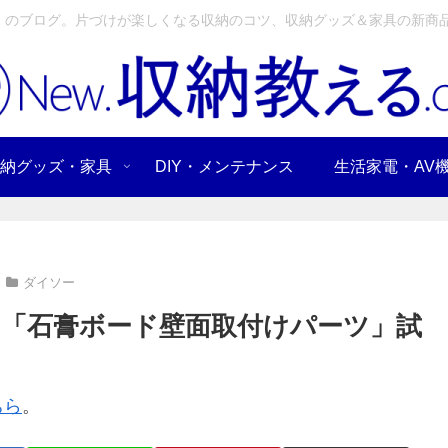
」のブログ。片づけが楽しくなる収納のコツ、収納グッズ＆家具の新商品
納グッズ・家具
DIY・メンテナンス
生活家電・AV
ダイソー
用「石膏ボード壁面取付けパーツ」試
ちら
。