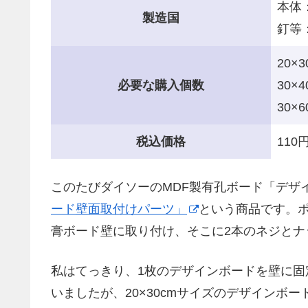
本体
製造国
釘等
20×
必要な購入個数
30×
30×
税込価格
110
このたびダイソーのMDF製有孔ボード「デザ
ード壁面取付けパーツ」
という商品です。
膏ボード壁に取り付け、そこに2本のネジとナ
私はてっきり、1枚のデザインボードを壁に固
いましたが、20×30cmサイズのデザインボー