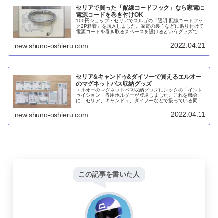
セリアで買った「配線コードフック」なら家電に
電源コードを巻き付けOK
100円ショップ・セリアでスルガの「透明 配線コードフッ
ク2P粘着」を購入しました。家電の裏面などに貼り付けて
電源コードを巻き取るスペースを設けるというグッズで
す。くねくねコードで束ねるのと比較して、見た目がスマ
ートで持ち運ぶ際にブラブラしないのがメリットかと思い
2022.04.21
new.shuno-oshieru.com
ます。
セリア&キャンドゥ&ダイソーで買えるエルオー
のマグネットバス収納グッズ
エルオーのマグネットバス収納グッズにシックの「イント
ゥイション」専用ホルダーが登場しました。これを機会
に、セリア、キャンドゥ、ダイソーなどで扱っている同シ
リーズのラインナップをすべてまとめてみました。
2022.04.11
new.shuno-oshieru.com
この記事を書いた人