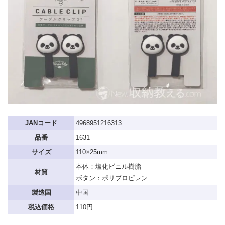
JANコード
4968951216313
品番
1631
サイズ
110×25mm
本体：塩化ビニル樹脂
材質
ボタン：ポリプロピレン
製造国
中国
税込価格
110円