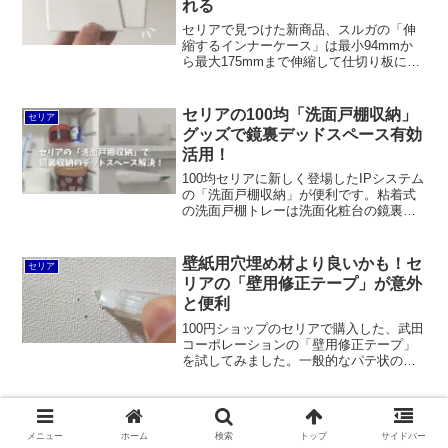
れる
セリアで見つけた新商品、スルガの「伸
縮するインナーケース」は最小94mmか
ら最大175mmまで伸縮して仕切り板にも
なるスリムなケースです。同じ「キレイ
に片付く！ちょい足し収納」というシリ
ーズには「取っ手付き仕分けケース」の
セリアの100均「洗面戸棚収納」
セリア
ワイド、2段、スリムの3種類がありま
グッズで鏡裏デッドスペース有効
す。
活用！
100均セリアに新しく登場したIPシステム
の「洗面戸棚収納」が便利です。粘着式
の洗面戸棚トレーは洗面化粧台の鏡裏収
納のデッドスペースを活用できます。洗
面小物トレーは戸棚下に貼り付けてスポ
ンジなどを置く場所を作ることができま
壁紙用穴埋め材より良いかも！セ
セリア
す。持ち手付き洗面収納BOXは使い捨て
リアの「壁用修正テープ」が意外
コンタクトレンズや化粧品の収納に最
と便利
適。
100円ショップのセリアで購入した、武田
コーポレーションの「壁用修正テープ」
を試してみました。一般的なパテ状のも
のではなく、文房具の修正テープとほぼ
同じものですが、ホワイトよりも黄色味
が強いアイボリー系。耐久性は高くない
所詮は百均でした…エルオー「シ
セリア
ものの、固まらないのが素敵です。
ンクにつける柄付きスポンジホル
メニュー
ホーム
検索
トップ
サイドバー