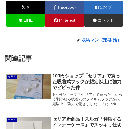
X
Facebook
はてブ
LINE
Pinterest
コメント
収納マン（芝谷 浩）
関連記事
100円ショップ「セリア」で買っ
セリア
た吸着式フックが想定以上に強力
でビビった件
100円ショップ「セリア」で買った、貼っ
て剥がせる吸着式のフィルムフックが想
定以上に強力で驚きました。「だいゆ
う」というメーカーのもので中国製なが
ら吸着シートは日本製。シートはコンパ
クトでも耐荷重は十分1kgあると感じま
セリア新商品！スルガ「伸縮する
セリア
す。
インナーケース」でスッキリ仕切