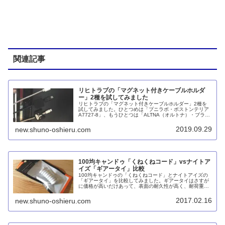
関連記事
リヒトラブの「マグネット付きケーブルホルダ
ー」2種を試してみました
リヒトラブの「マグネット付きケーブルホルダー」2種を
試してみました。ひとつめは「プニラボ・ボストンテリア
A7727-8」、もうひとつは「ALTNA（オルトナ）・ブラッ
ク A7758-24」です。基本的にはデザインが違うだけで、
使用感等は変わりません。
2019.09.29
new.shuno-oshieru.com
100均キャンドゥ「くねくねコード」vsナイトア
イズ「ギアータイ」比較
100均キャンドゥの「くねくねコード」とナイトアイズの
「ギアータイ」を比較してみました。ギアータイはさすが
に価格が高いだけあって、表面の耐久性が高く、耐荷重も
大きいです。一方で、室内でコードを束ねるくらいなら
100均で十分とも思います。
2017.02.16
new.shuno-oshieru.com