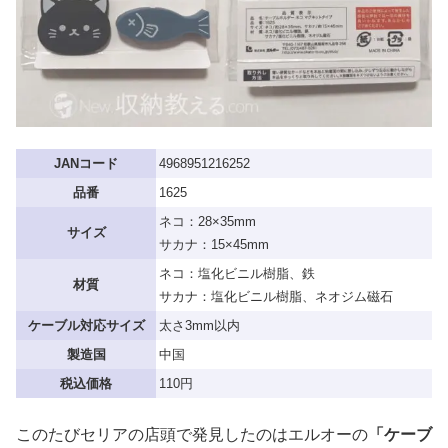
JANコード
4968951216252
品番
1625
ネコ：28×35mm
サイズ
サカナ：15×45mm
ネコ：塩化ビニル樹脂、鉄
材質
サカナ：塩化ビニル樹脂、ネオジム磁石
ケーブル対応サイズ
太さ3mm以内
製造国
中国
税込価格
110円
このたびセリアの店頭で発見したのはエルオーの
「ケーブ