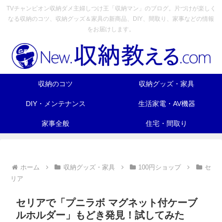
TVチャンピオン収納ダメ主婦しつけ王「収納マン」のブログ。片づけが楽しく
なる収納のコツ、収納グッズ＆家具の新商品、DIY、間取り、家事などの情報
をお届けします。
収納のコツ
収納グッズ・家具
DIY・メンテナンス
生活家電・AV機器
家事全般
住宅・間取り
ホーム
収納グッズ・家具
100円ショップ
セ
リア
セリアで「プニラボ マグネット付ケーブ
ルホルダー」もどき発見！試してみた