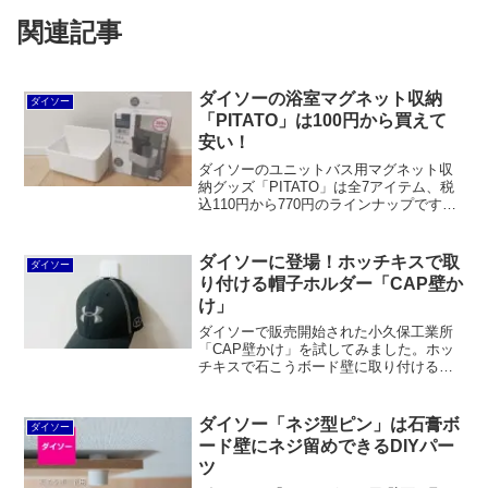
関連記事
ダイソーの浴室マグネット収納
ダイソー
「PITATO」は100円から買えて
安い！
ダイソーのユニットバス用マグネット収
納グッズ「PITATO」は全7アイテム、税
込110円から770円のラインナップです。
スリムホルダーを試してみたところ、表
記の耐荷重はクリア。しかしながら、東
和産業の磁着SQと比較するとさすがに厳
ダイソーに登場！ホッチキスで取
ダイソー
しいです。
り付ける帽子ホルダー「CAP壁か
け」
ダイソーで販売開始された小久保工業所
「CAP壁かけ」を試してみました。ホッ
チキスで石こうボード壁に取り付ける、
野球帽をディスプレイしながら掛けるた
めのホルダーです。ウエルスジャパンの
「キズが超小さいフック」と比較すると
ダイソー「ネジ型ピン」は石膏ボ
ダイソー
ちょっとステープルが打ちにくい気がし
ード壁にネジ留めできるDIYパー
ますが、100均で手軽に使えるのはうれし
ツ
いですね。