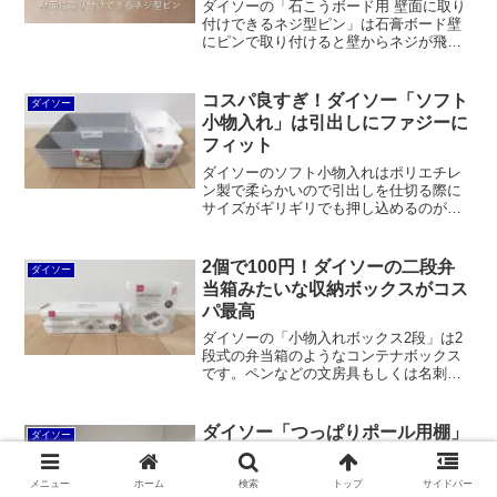
ダイソーの「石こうボード用 壁面に取り
付けできるネジ型ピン」は石膏ボード壁
にピンで取り付けると壁からネジが飛び
出した状態となり、そこにフックやパン
チングボードなどを引っ掛けてキャップ
（袋ネジ）で固定するDIYパーツです。八
コスパ良すぎ！ダイソー「ソフト
ダイソー
幡ねじの「金具用石こうピンLONG」と
小物入れ」は引出しにファジーに
比較すると信頼性に欠けるものの、コス
フィット
パが高いことが魅力です。
ダイソーのソフト小物入れはポリエチレ
ン製で柔らかいので引出しを仕切る際に
サイズがギリギリでも押し込めるのがメ
リットです。また、カトラリー類を収め
るのにちょうど良い大きさであるうえ、
入れ子にすることでより細かく仕切るこ
2個で100円！ダイソーの二段弁
ダイソー
ともできます。そして何よりコスパが素
当箱みたいな収納ボックスがコス
晴らしいです。
パ最高
ダイソーの「小物入れボックス2段」は2
段式の弁当箱のようなコンテナボックス
です。ペンなどの文房具もしくは名刺の
収納に最適なサイズです。それに比べる
と「収納ボックス（ミニ）」は小ぶりで
何を収めたら良いか分かりにくく、コス
ダイソー「つっぱりポール用棚」
ダイソー
パも微妙かもしれません。
は耐荷重ないけど安くてスッキリ
良い感じ
メニュー
ホーム
検索
トップ
サイドバー