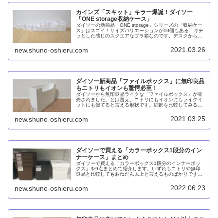
カインズ「スキット」キラー爆誕！ダイソー
「ONE storage収納ケース」
ダイソーの新商品「ONE storage」シリーズの「収納ケー
ス」はスゴイ！サイズバリエーションが10個もある、キチ
ッとした感じのスクエアなプラ箱なのです。デスクからタ
ンスまで引出しの仕切りとして、またカラーボックスのイ
ンナーケースとしても使えるでしょう。
2021.03.26
new.shuno-oshieru.com
ダイソー新商品「ファイルボックス」に無印良品
もニトリもイオンも驚愕必至！
ダイソーから無印良品ライクな「ファイルボックス」が発
売されました。とは言え、ニトリにもイオンにもライクイ
ットにも似てると言える形状です。細部を比較してみる
と、100円ショップだからと言って安物買いの銭失いとい
う感じではなく、品質的には遜色ありません。むしろコス
2021.03.25
new.shuno-oshieru.com
パ良いです。強いて言えばワイドやダブルというサイズが
ないのだけが難点でしょうか。
ダイソーで買える「カラーボックス1段分のイン
ナーケース」まとめ
ダイソーで買える「カラーボックス1段分のインナーボッ
クス」を9点まとめて紹介します。いずれもニトリや無印
良品と比較してもおねだん以上と言えるものばかりです。
Nインボックスほどの耐久性は必要なくて価格重視の場合
はオススメと言えるでしょう。
2022.06.23
new.shuno-oshieru.com