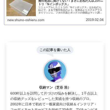
無印良品に負けてない！まさにおねだん以上のニ
トリ「Nインボックス」
リニューアルしたニトリの「Nインボックス」はおねだん
以上で、まるで無印良品のよう。従来品よりスクエアでス
タイリッシュ。フタの天面とボックスの側面はマット調に
仕上げられており、質感へのこだわりが感じられます。
2019.02.04
new.shuno-oshieru.com
この記事を書いた人
収納マン（芝谷 浩）
600軒以上を訪問して片づけの悩みを解決し、1千点以上
の収納グッズをレビューした実績を持つ収納のプロ。
2002年に日本で初めて一般家庭向け収納＆インテリア・
コーディネートサービスを始めて20余年。TVチャンピオ