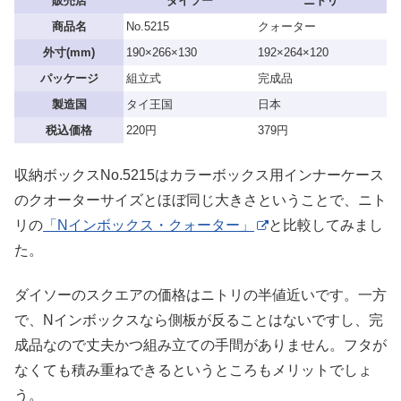
販売店
ダイソー
ニトリ
商品名
No.5215
クォーター
外寸(mm)
190×266×130
192×264×120
パッケージ
組立式
完成品
製造国
タイ王国
日本
税込価格
220円
379円
収納ボックスNo.5215はカラーボックス用インナーケース
のクオーターサイズとほぼ同じ大きさということで、ニト
リの
「Nインボックス・クォーター」
と比較してみまし
た。
ダイソーのスクエアの価格はニトリの半値近いです。一方
で、Nインボックスなら側板が反ることはないですし、完
成品なので丈夫かつ組み立ての手間がありません。フタが
なくても積み重ねできるというところもメリットでしょ
う。