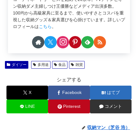
ン収納ダメ主婦しつけ王優勝などメディア出演多数。
100均から高級家具に至るまで、使いやすさとコスパを重
視した収納グッズ＆家具選びを心掛けています。詳しいプ
ロフィールは
こちら
。
ダイソー
多用途
食品
雑貨
シェアする
X
Facebook
はてブ
LINE
Pinterest
コメント
収納マン（芝谷 浩）