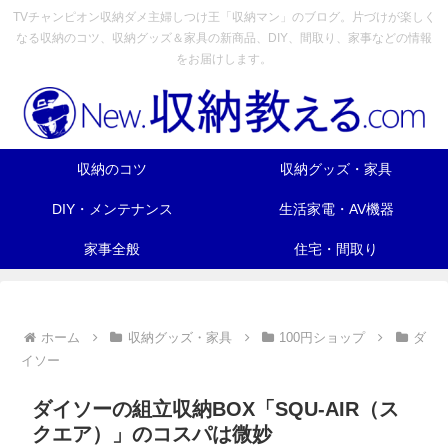
TVチャンピオン収納ダメ主婦しつけ王「収納マン」のブログ。片づけが楽しく
なる収納のコツ、収納グッズ＆家具の新商品、DIY、間取り、家事などの情報
をお届けします。
収納のコツ
収納グッズ・家具
DIY・メンテナンス
生活家電・AV機器
家事全般
住宅・間取り
ホーム
収納グッズ・家具
100円ショップ
ダ
イソー
ダイソーの組立収納BOX「SQU-AIR（ス
クエア）」のコスパは微妙