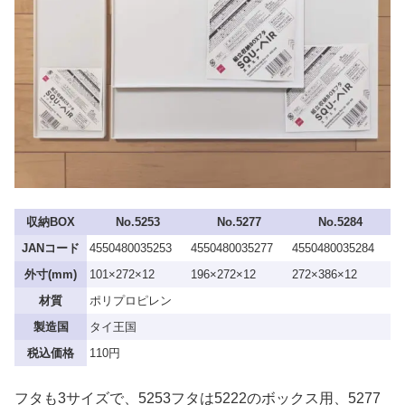
収納BOX
No.5253
No.5277
No.5284
JANコード
4550480035253
4550480035277
4550480035284
外寸(mm)
101×272×12
196×272×12
272×386×12
材質
ポリプロピレン
製造国
タイ王国
税込価格
110円
フタも3サイズで、5253フタは5222のボックス用、5277