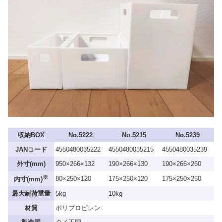
収納BOX
No.5222
No.5215
No.5239
JANコード
4550480035222
4550480035215
4550480035239
外寸(mm)
950×266×132
190×266×130
190×266×260
※
80×250×120
175×250×120
175×250×250
内寸(mm)
最大耐荷重量
5kg
10kg
材質
ポリプロピレン