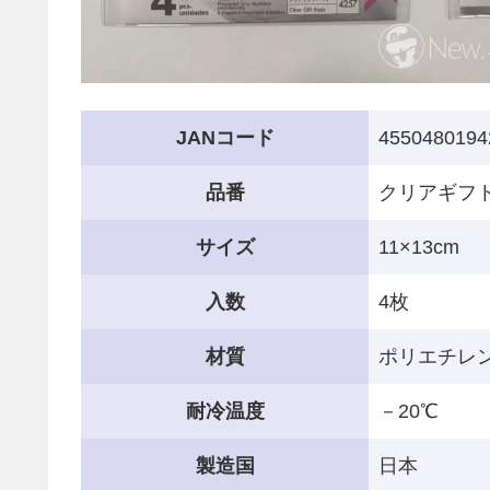
JANコード
4550480194
品番
クリアギフト
サイズ
11×13cm
入数
4枚
材質
ポリエチレン
耐冷温度
－20℃
製造国
日本