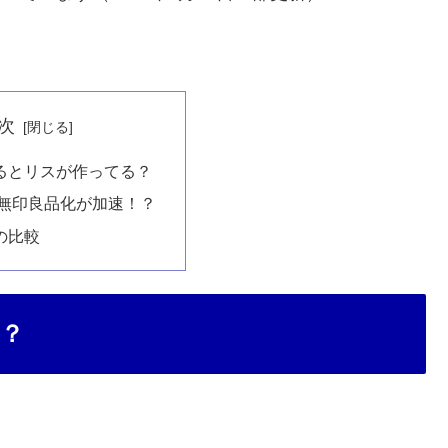
次
るとリスが作ってる？
の無印良品化が加速！？
の比較
？