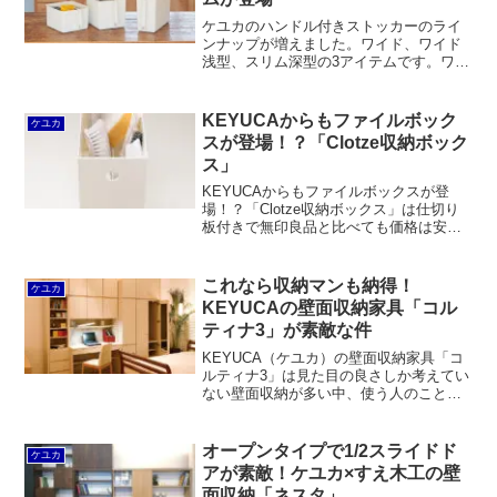
ケユカのハンドル付きストッカーのライ
ンナップが増えました。ワイド、ワイド
浅型、スリム深型の3アイテムです。ワイ
ドは従来型より幅を25％アップしつつ、
奥行29cmのコンパクトさはキープ。つい
でに中国製から日本製になりました。
KEYUCAからもファイルボック
ケユカ
スが登場！？「Clotze収納ボック
ス」
KEYUCAからもファイルボックスが登
場！？「Clotze収納ボックス」は仕切り
板付きで無印良品と比べても価格は安い
です。ただ、そもそも仕切る必要性がピ
ンと来ないというのも率直なところ。
これなら収納マンも納得！
ケユカ
KEYUCAの壁面収納家具「コル
ティナ3」が素敵な件
KEYUCA（ケユカ）の壁面収納家具「コ
ルティナ3」は見た目の良さしか考えてい
ない壁面収納が多い中、使う人のことを
ちゃんと考える姿勢に感心します。ま
た、引出内部材やブルム社製の扉ヒンジ
金具など、ハイグレード壁面収納家具と
オープンタイプで1/2スライドド
ケユカ
呼ぶにふさわしい仕様となっています。
アが素敵！ケユカ×すえ木工の壁
面収納「ネスタ」