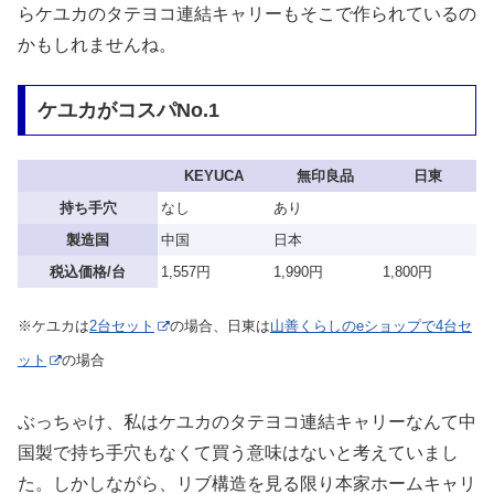
らケユカのタテヨコ連結キャリーもそこで作られているの
かもしれませんね。
ケユカがコスパNo.1
KEYUCA
無印良品
日東
持ち手穴
なし
あり
製造国
中国
日本
税込価格/台
1,557円
1,990円
1,800円
※ケユカは
2台セット
の場合、日東は
山善くらしのeショップで4台セ
ット
の場合
ぶっちゃけ、私はケユカのタテヨコ連結キャリーなんて中
国製で持ち手穴もなくて買う意味はないと考えていまし
た。しかしながら、リブ構造を見る限り本家ホームキャリ