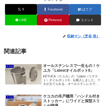
X
Facebook
はてブ
LINE
Pinterest
コメント
収納マン（芝谷 浩）
関連記事
オールステンレスで一生もの！ケ
ケユカ
ユカ「LidestオイルポットII」
KEYUCA（ケユカ）の「Lidest（リデス
ト）オイルポットII」を購入しました。フ
タが立てられる、オールステンレスでサ
ビない、食洗機で洗えるほか、網の面積
が広いのでフライパンから油を注ぎやす
いのもメリットだと感じます。価格も一
ケユカの吊戸棚用「ハンドル付き
ケユカ
般的なステンレス製オイルポットと比べ
ストッカー」にワイドと深型スリ
て決して高くないと思います。
ムが登場