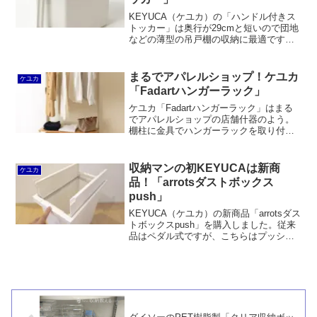
KEYUCA（ケユカ）の「ハンドル付きス
トッカー」は奥行が29cmと短いので団地
などの薄型の吊戸棚の収納に最適です。
ニトリで販売されているエビスの吊り戸
棚ストッカーと比較すると丈夫さ、使い
勝手、コスパの面で劣るものの、一般的
まるでアパレルショップ！ケユカ
ケユカ
な吊戸棚ストッカーでは収まらなかった
「Fadartハンガーラック」
お宅には朗報と言えるでしょう。
ケユカ「Fadartハンガーラック」はまる
でアパレルショップの店舗什器のよう。
棚柱に金具でハンガーラックを取り付け
る仕様となっており、圧迫感がないだけ
でなく高さ調整も自在です。「Fruga」、
それに天板が付いた「Platowa」もオスス
収納マンの初KEYUCAは新商
ケユカ
メ。「Levuni」は横揺れがあります。
品！「arrotsダストボックス
push」
KEYUCA（ケユカ）の新商品「arrotsダス
トボックスpush」を購入しました。従来
品はペダル式ですが、こちらはプッシュ
オープン。袋留めの形状が変わり最大2分
別に。また、キャスターは別売となって
います。カチッと開閉できるのが最高に
気持ち良いです！