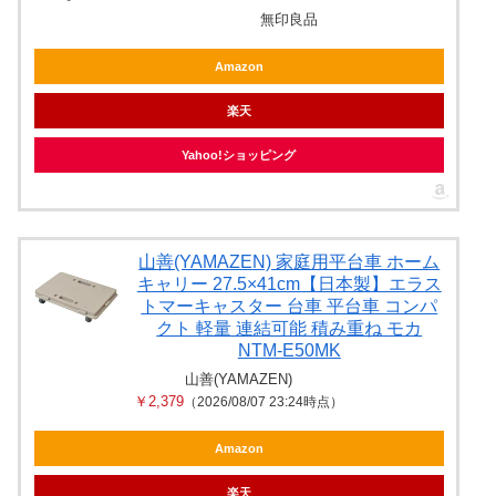
無印良品
Amazon
楽天
Yahoo!ショッピング
山善(YAMAZEN) 家庭用平台車 ホーム
キャリー 27.5×41cm【日本製】エラス
トマーキャスター 台車 平台車 コンパ
クト 軽量 連結可能 積み重ね モカ
NTM-E50MK
山善(YAMAZEN)
￥2,379
（2026/08/07 23:24時点）
Amazon
楽天