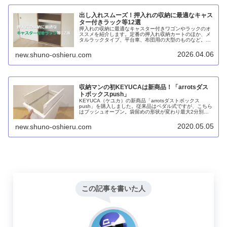
出し入れスムーズ！押入れの収納に最適なキャス
ター付きラック等12選
押入れの収納に最適なキャスター付きワゴンやラックのオ
ススメを紹介します。定番の押入れ収納カートのほか、メ
タルラックタイプ、平台車、布団用の大型のものなど。天
馬のフィッツケースアドバンスにキャスターを付けるとい
うのもアリです。
2026.04.06
new.shuno-oshieru.com
収納マンの初KEYUCAは新商品！「arrotsダス
トボックスpush」
KEYUCA（ケユカ）の新商品「arrotsダストボックス
push」を購入しました。従来品はペダル式ですが、こちら
はプッシュオープン。袋留めの形状が変わり最大2分別
に。また、キャスターは別売となっています。カチッと開
閉できるのが最高に気持ち良いです！
2020.05.05
new.shuno-oshieru.com
この記事を書いた人