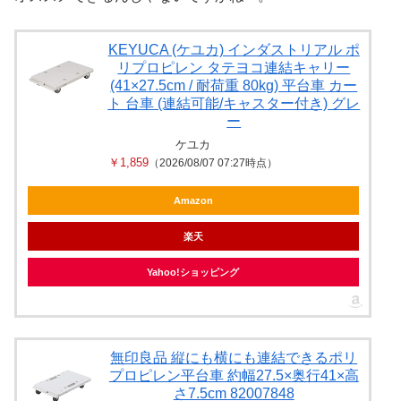
KEYUCA (ケユカ) インダストリアル ポ
リプロピレン タテヨコ連結キャリー
(41×27.5cm / 耐荷重 80kg) 平台車 カー
ト 台車 (連結可能/キャスター付き) グレ
ー
ケユカ
￥1,859
（2026/08/07 07:27時点）
Amazon
楽天
Yahoo!ショッピング
無印良品 縦にも横にも連結できるポリ
プロピレン平台車 約幅27.5×奥行41×高
さ7.5cm 82007848