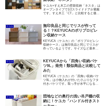
ケユカ×すえ木工の壁面収納「ネスタ」は
オープンタイプで1/2スライドドアが素敵
です。すえ木工「CT」と比較すると価格
が手頃なのも魅力と言えるでしょう。
無印良品と同じでリスが作って
ケユカ
る！？KEYUCAのポリプロピレ
ン収納ケース
KEYUCA（ケユカ）の「ポリプロピレン
収納ケース」は無印良品と同じでリスが
作っているようです。サイズなど基本的
にリスの「スタックシステムケース ワイ
ド」と同じ仕様となっています。
KEYUCAから「四角い収納バケ
ケユカ
ツ9L」発売！類似商品と比較して
みた
KEYUCA（ケユカ）の「四角い収納バケ
ツ9L」は小物入れが付いた小ぶりなフタ
付きバケツです。取っ手が水平になるの
で雑巾などを掛けられるのが便利。洗面
化粧台の下にも収めやすいサイズ感で
す。類似品と比較してもキラリと光るも
団地などの奥行の浅い吊戸棚の収
ケユカ
のがあります。
納に！ケユカ「ハンドル付きスト
ッカー」