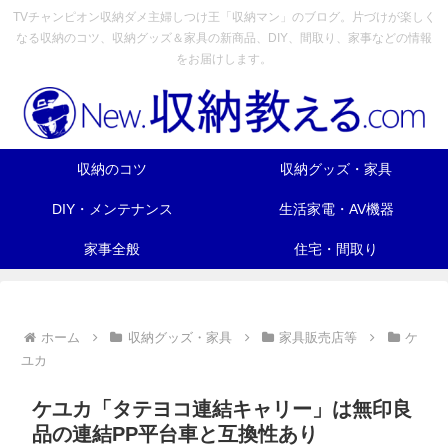
TVチャンピオン収納ダメ主婦しつけ王「収納マン」のブログ。片づけが楽しく
なる収納のコツ、収納グッズ＆家具の新商品、DIY、間取り、家事などの情報
をお届けします。
収納のコツ
収納グッズ・家具
DIY・メンテナンス
生活家電・AV機器
家事全般
住宅・間取り
ホーム
収納グッズ・家具
家具販売店等
ケ
ユカ
ケユカ「タテヨコ連結キャリー」は無印良
品の連結PP平台車と互換性あり