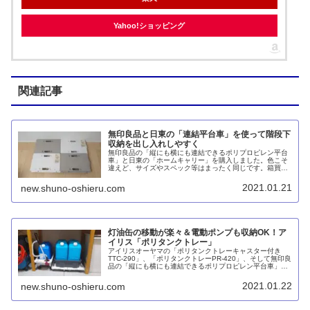
Yahoo!ショッピング
関連記事
無印良品と日東の「連結平台車」を使って階段下
収納を出し入れしやすく
無印良品の「縦にも横にも連結できるポリプロピレン平台
車」と日東の「ホームキャリー」を購入しました。色こそ
違えど、サイズやスペック等はまったく同じです。箱買い
したペットボトルを上に積み上げることで、階段下収納の
モノの出し入れが楽になりました。掃除の際の移動も簡単
2021.01.21
new.shuno-oshieru.com
でストレスがひとつ解消されました。
灯油缶の移動が楽々＆電動ポンプも収納OK！ア
イリス「ポリタンクトレー」
アイリスオーヤマの「ポリタンクトレーキャスター付き
TTC-290」、「ポリタンクトレーPR-420」、そして無印良
品の「縦にも横にも連結できるポリプロピレン平台車」を
使って、灯油缶と電動ポンプを収納しました。キャスター
付きで出し入れが容易です。
2021.01.22
new.shuno-oshieru.com