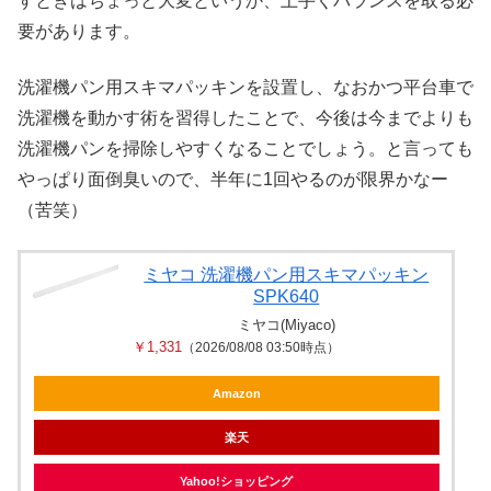
すときはちょっと大変というか、上手くバランスを取る必
要があります。
洗濯機パン用スキマパッキンを設置し、なおかつ平台車で
洗濯機を動かす術を習得したことで、今後は今までよりも
洗濯機パンを掃除しやすくなることでしょう。と言っても
やっぱり面倒臭いので、半年に1回やるのが限界かなー
（苦笑）
ミヤコ 洗濯機パン用スキマパッキン
SPK640
ミヤコ(Miyaco)
￥1,331
（2026/08/08 03:50時点）
Amazon
楽天
Yahoo!ショッピング