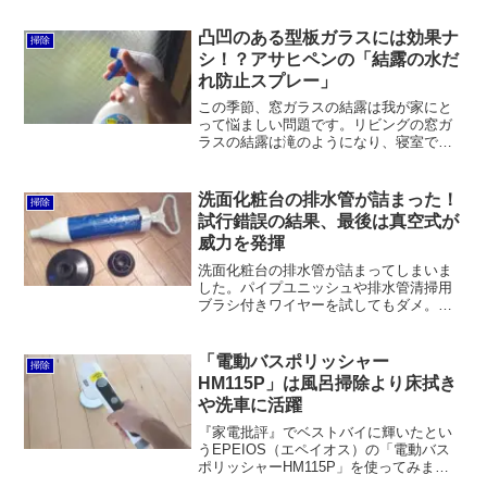
メラミンスポンジを使うとより効果的で
す。
凸凹のある型板ガラスには効果ナ
掃除
シ！？アサヒペンの「結露の水だ
れ防止スプレー」
この季節、窓ガラスの結露は我が家にと
って悩ましい問題です。リビングの窓ガ
ラスの結露は滝のようになり、寝室では
結露が水滴になって私の顔に落ち、それ
で目を覚ますこともあります。もちろ
ん、今まで無策だったわけではありませ
洗面化粧台の排水管が詰まった！
掃除
ん。いろいろと結露防止グッ...
試行錯誤の結果、最後は真空式が
威力を発揮
洗面化粧台の排水管が詰まってしまいま
した。パイプユニッシュや排水管清掃用
ブラシ付きワイヤーを試してもダメ。そ
こで三栄水栓（SANEI）の「真空式パイ
プクリーナーPR870」を投入したところ
一発で解決しました！
「電動バスポリッシャー
掃除
HM115P」は風呂掃除より床拭き
や洗車に活躍
『家電批評』でベストバイに輝いたとい
うEPEIOS（エペイオス）の「電動バス
ポリッシャーHM115P」を使ってみまし
た。なまじハイパワーなのでコントロー