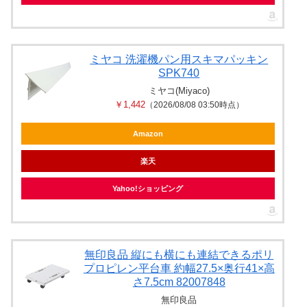
ミヤコ 洗濯機パン用スキマパッキン
SPK740
ミヤコ(Miyaco)
￥1,442
（2026/08/08 03:50時点）
Amazon
楽天
Yahoo!ショッピング
無印良品 縦にも横にも連結できるポリ
プロピレン平台車 約幅27.5×奥行41×高
さ7.5cm 82007848
無印良品