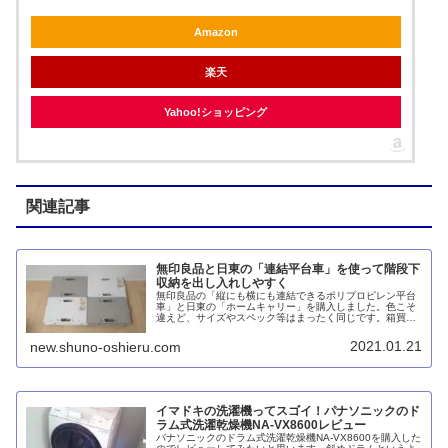
Amazon
楽天
Yahoo!ショッピング
関連記事
無印良品と日東の「連結平台車」を使って階段下
収納を出し入れしやすく
無印良品の「縦にも横にも連結できるポリプロピレン平台
車」と日東の「ホームキャリー」を購入しました。色こそ
違えど、サイズやスペック等はまったく同じです。箱買い
したペットボトルを上に積み上げることで、階段下収納の
モノの出し入れが楽になりました。掃除の際の移動も簡単
2021.01.21
new.shuno-oshieru.com
でストレスがひとつ解消されました。
イマドキの洗濯機ってスゴイ！パナソニックのド
ラム式洗濯乾燥機NA-VX8600レビュー
パナソニックのドラム式洗濯乾燥機NA-VX8600を購入した