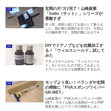
ルが難しく、抑え込むのに力が必要で
す。風呂掃除よりもフローリングの水拭
玄関の片づけ完了！山崎産業
掃除
きや洗車に適していると思います。
「Satto（サット）」シリーズが
素敵すぎ
前々回、前回と続けてお送りして参りま
した、我が家の玄関のお片づけ。今回は
その最終章です。玄関の隅にはホウキが
立て掛けてあります。このホウキが丸見
えなのがちょっとイヤで、ついでに足元
のチリトリも壁に掛けたほうが良いかな
DIYでドアノブなどを抗菌加工す
掃除
と思っていました。ホウキ...
る！「ウィルスシールド」試して
みた
アキュラホームから「ウィルスシール
ド」をいただいたので試してみました。
ドアハンドルなどを除菌加工するもの
で、新型コロナウィルスにも効果がある
そうです。ただ、成分表が付記されてお
らず、どんな素材なら塗布可能なのかも
モップより良い！ベランダや玄関
掃除
明示されていません。
の掃除に「PVAスポンジワイパー
GR-WET」
山崎産業の「PVAスポンジワイパーGR-
WET」でタイル貼りの玄関ポーチとFRP
塗装を施したベランダの掃除をしまし
た。このスポンジワイパーは絞るのが楽