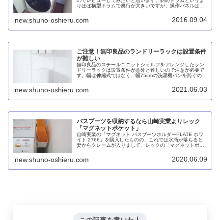
のでレビューしてみたいと思います。斜めドラムというよ
りほぼ横型ドラムで奥行が大きいですが、操作パネルは意
外と使いやすく、60℃除菌,コースならポロシャツや体操服
が真っ白に仕上がるのには驚きました。
2016.09.04
new.shuno-oshieru.com
ご注意！無印良品のランドリーラックは設置条件
が難しい
無印良品のスチールユニットシェルフをアレンジしたラン
ドリーラックは設置条件が意外と難しいので注意が必要で
す。幅は伸縮式ではなく、幅75cmの洗濯機パンを跨ぐのに
ちょうど良いサイズ。洗面脱衣所の隅にパンがある場合は
跨ぐのが難しいかもしれません。帆立補強パーツの高さに
2021.06.03
new.shuno-oshieru.com
も注意が必要ですし、洗濯機をいったん除ける必要もあり
ます。
バスブーツを収納するなら山崎実業よりレック
「マグネットポケット」
山崎実業の「マグネット バスブーツホルダーPLATE ホワ
イト 2766」を購入したものの、これでは水滴が落ちると
妻からクレームが入りまして、レックの「マグネットポケ
ット（仕切り付き）K-998」に買い替えました。両者を比
較すると、レックはほとんど水滴が落ちることなく、およ
2020.06.09
new.shuno-oshieru.com
そ半値で済みコスパも良いと思います。
この記事を書いた人