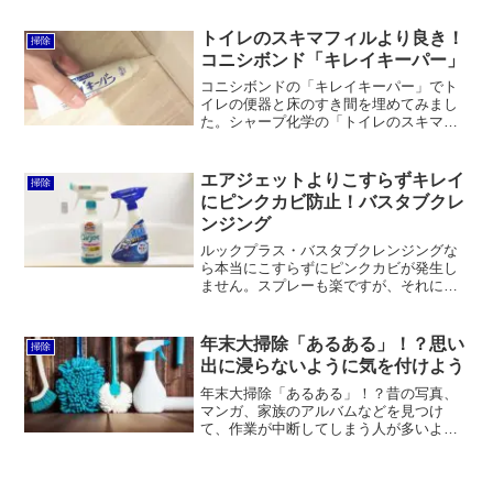
で見た目もスマート、しかも丈夫です。
一方で、常に濡らしておかないとスポン
トイレのスキマフィルより良き！
掃除
ジが硬くなってしまうのが難点です。
コニシボンド「キレイキーパー」
コニシボンドの「キレイキーパー」でト
イレの便器と床のすき間を埋めてみまし
た。シャープ化学の「トイレのスキマフ
ィル」よりも施工性が良いです。ダイソ
ーやセリアで販売されているグリーンオ
ーナメントの「防水テープ」に比べると
エアジェットよりこすらずキレイ
掃除
手間ですが、見た目を全く損なわないの
にピンクカビ防止！バスタブクレ
はメリットです。
ンジング
ルックプラス・バスタブクレンジングな
ら本当にこすらずにピンクカビが発生し
ません。スプレーも楽ですが、それにつ
いてはバスマジックリン・エアジェット
のほうが優秀。でも、エアジェットはピ
ンクカビが発生します。
年末大掃除「あるある」！？思い
掃除
出に浸らないように気を付けよう
年末大掃除「あるある」！？昔の写真、
マンガ、家族のアルバムなどを見つけ
て、作業が中断してしまう人が多いよう
です。計画的に掃除を進めて、思い出に
浸らないように気を付けましょう。