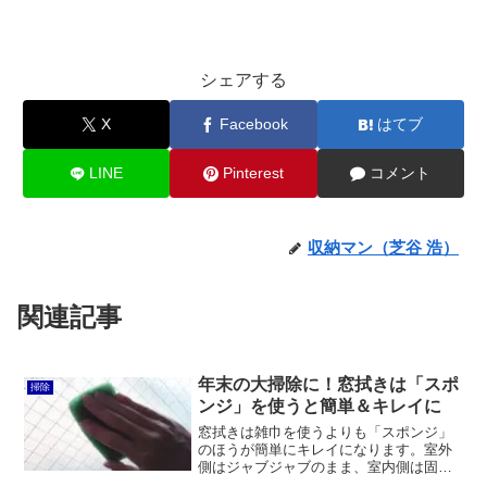
シェアする
X
Facebook
はてブ
LINE
Pinterest
コメント
収納マン（芝谷 浩）
関連記事
年末の大掃除に！窓拭きは「スポ
掃除
ンジ」を使うと簡単＆キレイに
窓拭きは雑巾を使うよりも「スポンジ」
のほうが簡単にキレイになります。室外
側はジャブジャブのまま、室内側は固く
絞って拭けばOK。平滑なガラスの場合は