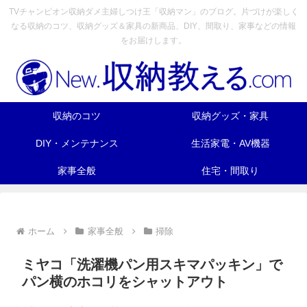
TVチャンピオン収納ダメ主婦しつけ王「収納マン」のブログ。片づけが楽しく
なる収納のコツ、収納グッズ＆家具の新商品、DIY、間取り、家事などの情報
をお届けします。
収納のコツ
収納グッズ・家具
DIY・メンテナンス
生活家電・AV機器
家事全般
住宅・間取り
ホーム
家事全般
掃除
ミヤコ「洗濯機パン用スキマパッキン」で
パン横のホコリをシャットアウト