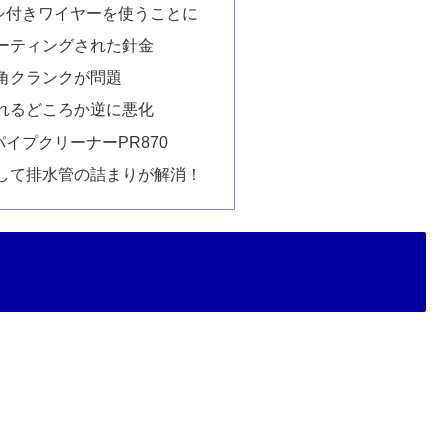
シ付きワイヤーを使うことに
ーティングされた針金
角クランクが問題
れるどころか逆に悪化
イプクリーナーPR870
して排水管の詰まりが解消！