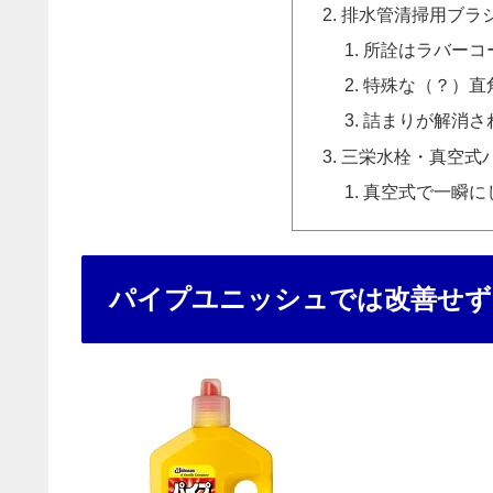
排水管清掃用ブラ
所詮はラバーコ
特殊な（？）直
詰まりが解消さ
三栄水栓・真空式パ
真空式で一瞬に
パイプユニッシュでは改善せず