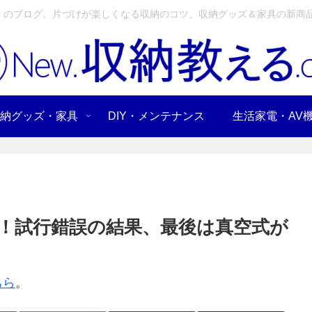
」のブログ。片づけが楽しくなる収納のコツ、収納グッズ＆家具の新商品
納グッズ・家具
DIY・メンテナンス
生活家電・AV
！試行錯誤の結果、最後は真空式が
ちら
。