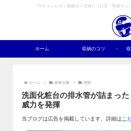
TVチャンピオン収納ダメ主婦しつけ王「収納マン
ホーム
収納のコツ
収
ホーム
家事全般
掃除
洗面化粧台の排水管が詰まった
威力を発揮
当ブログは広告を掲載しています。詳細は
こ