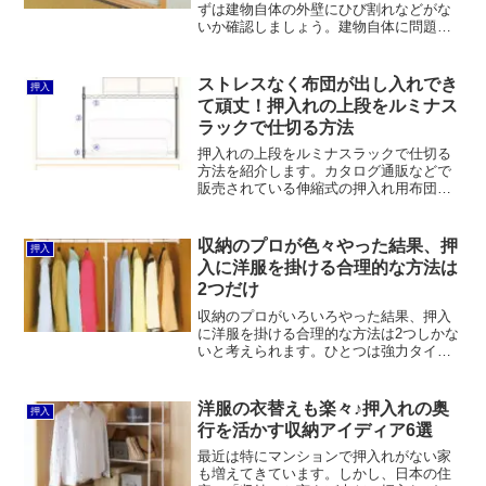
ずは建物自体の外壁にひび割れなどがな
いか確認しましょう。建物自体に問題が
なければ、除湿シートやスノコは撤去し
て、キャスター付きの衣装ケースなどを
使うのがオススメです。
ストレスなく布団が出し入れでき
押入
て頑丈！押入れの上段をルミナス
ラックで仕切る方法
押入れの上段をルミナスラックで仕切る
方法を紹介します。カタログ通販などで
販売されている伸縮式の押入れ用布団ラ
ックよりも安定していて、シンプルなた
めストレスなく布団が出し入れできま
す。
収納のプロが色々やった結果、押
押入
入に洋服を掛ける合理的な方法は
2つだけ
収納のプロがいろいろやった結果、押入
に洋服を掛ける合理的な方法は2つしかな
いと考えられます。ひとつは強力タイプ
の突っ張り棒を設置して、平安伸銅工業
の「強力ささえポール」で補強する方
法。もうひとつはアイリスオーヤマの
洋服の衣替えも楽々♪押入れの奥
押入
「押入れクローゼットハンガー1段タイプ
行を活かす収納アイディア6選
OSH-Y17」などを中段の上に設置する方
法です。
最近は特にマンションで押入れがない家
も増えてきています。しかし、日本の住