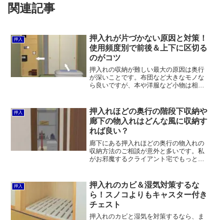
関連記事
押入れが片づかない原因と対策！
押入
使用頻度別で前後＆上下に区切る
のがコツ
押入れの収納が難しい最大の原因は奥行
が深いことです。布団など大きなモノな
ら良いですが、本や洋服など小物は相性
が悪いです。対策としては、まず奥と手
前に空間を分けて考えることが必要で
す。大きなラックなどで上下に空間を分
押入れほどの奥行の階段下収納や
押入
けるということも必要になってきます。
廊下の物入れはどんな風に収納す
れば良い？
廊下にある押入れほどの奥行の物入れの
収納方法のご相談が意外と多いです。私
がお邪魔するクライアント宅でもっとも
ご相談が多い場所かもしれません。一般
的な押入れのように中段があるケースも
あれば、中段がなく床から天井までがひ
押入れのカビ＆湿気対策するな
押入
とつの大きな空間であるケ...
ら！スノコよりもキャスター付き
チェスト
押入れのカビと湿気を対策するなら、ま