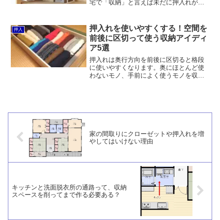
宅で「収納」と言えば未だに押入れが主
役という状況です。特に一戸建ては90cm
グリッドで設計されていることが多いこ
ともあり、押入れに襖ではなく洋風の折
押入れを使いやすくする！空間を
押入
れ戸を付けた「なんち...
前後に区切って使う収納アイディ
ア5選
押入れは奥行方向を前後に区切ると格段
に使いやすくなります。奥にほとんど使
わないモノ、手前によく使うモノを収
め、手前はキャスター付きの収納グッズ
を置くなどすればK。そのための収納アイ
ディアを5つ紹介します。
家の間取りにクローゼットや押入れを増
やしてはいけない理由
キッチンと洗面脱衣所の通路って、収納
スペースを削ってまで作る必要ある？