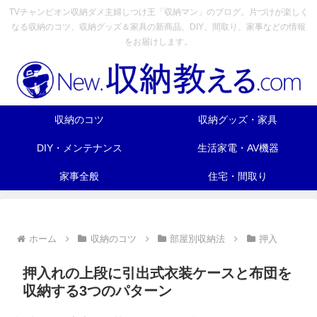
TVチャンピオン収納ダメ主婦しつけ王「収納マン」のブログ。片づけが楽しく
なる収納のコツ、収納グッズ＆家具の新商品、DIY、間取り、家事などの情報
をお届けします。
収納のコツ
収納グッズ・家具
DIY・メンテナンス
生活家電・AV機器
家事全般
住宅・間取り
ホーム
収納のコツ
部屋別収納法
押入
押入れの上段に引出式衣装ケースと布団を
収納する3つのパターン