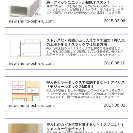
馬・フィッツユニットが超絶オススメ！
引出式衣装ケースは毎日使うものだから天馬の「フィッツ
ユニットケース」が超絶オススメです。その理由はニトリ
などで販売されている一般的なものと比較してみると分か
ります。フィッツユニットはサイズバリエーションが豊富
で天板にアルミ補強枠が入っていて頑丈で変形しにくく、
2015.02.08
new.shuno-oshieru.com
ストレスなくスムーズに開閉できるので散らかりにくいの
です。
ストレスなく布団が出し入れできて頑丈！押入れ
の上段をルミナスラックで仕切る方法
押入れの上段をルミナスラックで仕切る方法を紹介しま
す。カタログ通販などで販売されている伸縮式の押入れ用
布団ラックよりも安定していて、シンプルなためストレス
なく布団が出し入れできます。
2016.08.16
new.shuno-oshieru.com
押入をカラーボックスで収納するなら！アイリス
「モジュールボックスMDB-3」
押入れを収納するなら一般的なカラーボックスよりもアイ
リスオーヤマの「モジュールボックスMDB-3」を使うのが
オススメです。同社のCX-3やCX-2よりも一回りコンパク
トなので押入れの上段にも下段にも収まりが良いはずで
す。
2017.08.02
new.shuno-oshieru.com
押入れのカビ＆湿気対策するなら！スノコよりも
キャスター付きチェスト
押入れのカビと湿気を対策するなら、まずは建物自体の外