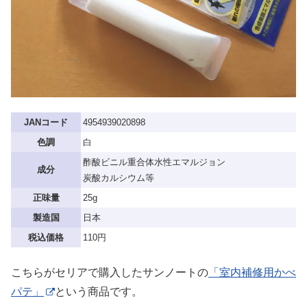
JANコード
4954939020898
色調
白
酢酸ビニル重合体水性エマルジョン
成分
炭酸カルシウム等
正味量
25g
製造国
日本
税込価格
110円
こちらがセリアで購入したサンノートの
「室内補修用かべ
パテ」
という商品です。