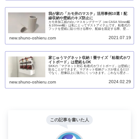
我が家の「カモ井のマステ」活用事例10選！配
線収納や壁紙のキズ防止に
カモ井加工紙の白いマスキングテープ（mt CASA 50mm幅
＆100mm幅）は私にとってマストアイテムです。粘着式の
フックを壁紙に貼り付ける際や、配線を固定する際、壁紙
のキズ防止のためなどに使います。
2021.07.19
new.shuno-oshieru.com
家じゅうマグネット収納！畳サイズ「粘着式ホワ
イトボード」は壁紙もOK
SKKの「マグネット対応 粘着式ホワイトボード」は壁紙に
貼ることができます。マグネット収納グッズが使えるだけ
でなく、想像以上に強力にくっつきます。これなら壁さえ
あれば家じゅうどこでもマグネット収納ができます。おま
けにフィルムフックや吸盤も使えます。
2024.02.29
new.shuno-oshieru.com
この記事を書いた人