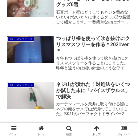
ます。
グッズ6選
石膏ボード壁にどうしてもネジを留めな
いといけないときに使えるグッズ3つ厳選
して紹介します。一番簡単なのはボード
アンカーで、下穴を開ける必要がありま
せん。中空壁用アンカーは昔からポピュ
ラー。スピードミニは木質系壁などにも
つっぱり棒を使って吹き抜けにク
DIY・メンテナンス
使えます。
リスマスツリーを作る＊2021ver
＊
今年もつっぱり棒を使って吹き抜けにク
リスマスツリーを作ることにしました。
昨年と違うのは細い針金のようなワイヤ
ーLEDからビニールで被覆されたイルミ
ネーションに変更したところ。おかげで
設置は昨年より容易だった一方、光量が
ネジ山が潰れた！対処法をいくつ
DIY・メンテナンス
不足しているように感じられました。
か試した末に「バイスザウルス」
で解決
カーテンレールを天井に取り付ける際に
ネジの頭をナメて山が潰れてしまいまし
た。SK11のパーフェクトドライバー2や
ベッセルのネジはずしビットで挑戦する
もダメで、エンジニアのネジザウルスVP-
3でようやくネジを回すことができまし
ダイソーの百均「穴埋めウッドパ
DIY・メンテナンス
た。
メニュー
ホーム
検索
トップ
サイドバー
テ」で巾木の割れ目を埋めてみた