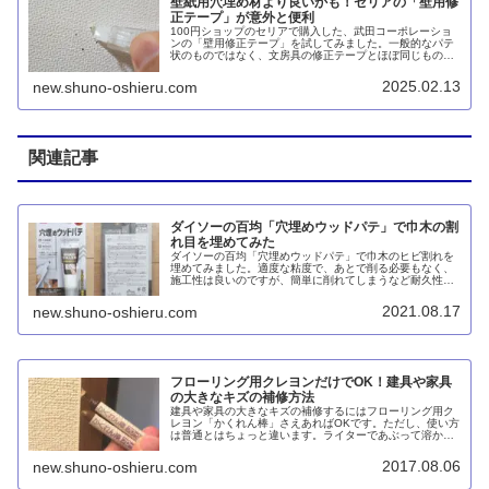
壁紙用穴埋め材より良いかも！セリアの「壁用修
正テープ」が意外と便利
100円ショップのセリアで購入した、武田コーポレーショ
ンの「壁用修正テープ」を試してみました。一般的なパテ
状のものではなく、文房具の修正テープとほぼ同じもので
すが、ホワイトよりも黄色味が強いアイボリー系。耐久性
は高くないものの、固まらないのが素敵です。
2025.02.13
new.shuno-oshieru.com
関連記事
ダイソーの百均「穴埋めウッドパテ」で巾木の割
れ目を埋めてみた
ダイソーの百均「穴埋めウッドパテ」で巾木のヒビ割れを
埋めてみました。適度な粘度で、あとで削る必要もなく、
施工性は良いのですが、簡単に削れてしまうなど耐久性は
低いです。あくまで手軽に穴を埋めるのに便利なものだと
思います。
2021.08.17
new.shuno-oshieru.com
フローリング用クレヨンだけでOK！建具や家具
の大きなキズの補修方法
建具や家具の大きなキズの補修するにはフローリング用ク
レヨン「かくれん棒」さえあればOKです。ただし、使い方
は普通とはちょっと違います。ライターであぶって溶か
し、カッターの刃を温めてフラットにするなどコツが必要
です。
2017.08.06
new.shuno-oshieru.com