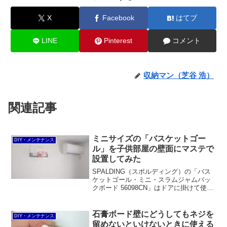
X
Facebook
はてブ
LINE
Pinterest
コメント
収納マン（芝谷 浩）
関連記事
ミニサイズの「バスケットゴー
DIY・メンテナンス
ル」を子供部屋の壁面にマステで
設置してみた
SPALDING（スポルディング）の「バス
ケットゴール・ミニ・スラムジャムバッ
クボード 56098CN」はドアに掛けて使用
するのが基本。ですが、敢えてドアに掛
けるパーツを外し、マスキングテープと
両面テープとPPシートを使って壁に貼り
石膏ボード壁にどうしてもネジを
DIY・メンテナンス
付けました。今回はその方法をご紹介し
留めないといけないときに使える