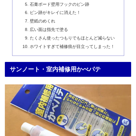
石膏ボード壁用フックのピン跡
ピン跡がキレイに消えた！
壁紙のめくれ
広い面は指先で塗る
たくさん使ったつもりでもほとんど減らない
ホワイトすぎて補修痕が目立ってしまった！
サンノート・室内補修用かべパテ