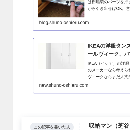
は樹脂製のパーツを押
がら引き出せばOK。
ので、覗き込んで外して.
blog.shuno-oshieru.com
IKEAの洋服タ
ールヴィーク、パ
IKEA（イケア）の
のメーカーなら考えら
ヴィークならまだ大丈
足すと10万円を超え
new.shuno-oshieru.com
収納マン（芝谷
この記事を書いた人