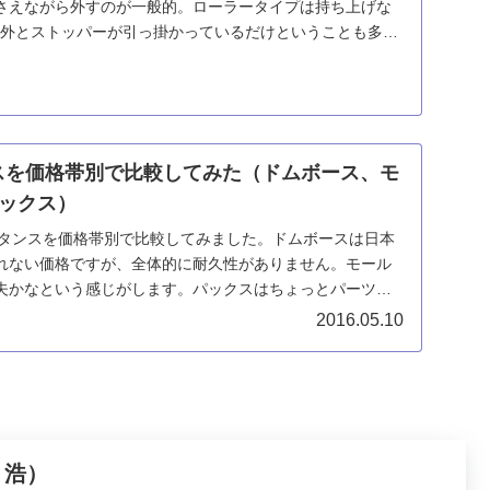
さえながら外すのが一般的。ローラータイプは持ち上げな
意外とストッパーが引っ掛かっているだけということも多い
..
ンスを価格帯別で比較してみた（ドムボース、モ
ックス）
洋服タンスを価格帯別で比較してみました。ドムボースは日本
れない価格ですが、全体的に耐久性がありません。モール
夫かなという感じがします。パックスはちょっとパーツを
てしまい、国産家具が買えそうな値段です。
2016.05.10
 浩）