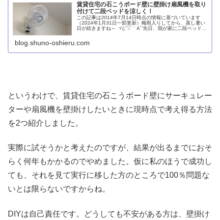
賃貸住宅の石こうボード壁に壁掛け扇風機を取り
付けて二段ベッドを涼しく！
この記事は2014年7月14日時点の情報に基づいています
（2024年1月31日一部更新）梅雨入りしてから、蒸し暑い
日が続きますね～ ヾ(;´▽｀A``先日、我が家に二段ベッドを
設置して以来、少し困ったことがあります。それは、人一
倍汗をかく長...
blog.shuno-oshieru.com
というわけで、賃貸住宅の石こうボード壁にサーキュレー
ターや扇風機を壁掛けしたいときに現時点で考え得る方法
を2つ紹介しました。
実際に試そうかと考えたのですが、結果が出るまでにおそ
らく何年もかかるのでやめました。仮に私のほうで成功し
ても、それを見て実行に移した方のところで100％問題な
いとは限らないですからね。
DIYは自己責任です。どうしても不安がある方は、壁掛け