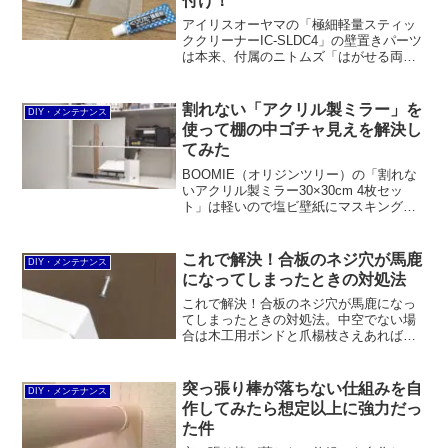
付け！
アイリスオーヤマの「極細軽量スティッ
ククリーナーIC-SLDC4」の壁置きパーツ
は本来、付属のニトムズ「はがせる両面
壁紙用」で取り付けるものですが、剥が
れてしまったので清和産業「くりぴたフ
ック壁紙用 専用接着剤」で取り付けるこ
割れない「アクリル製ミラー」を
DIY・メンテナンス
とに。
使って棚の中ゴチャ見えを解決し
てみた
BOOMIE（オリジンツリー）の「割れな
いアクリル製ミラー30×30cm 4枚セッ
ト」は軽いので塩ビ壁紙にマスキングテ
ープと両面テープでくっつけることがで
きます。今回は100均のブックエンドを使
って棚の中のボロ隠しを作ってみまし
これで解決！合板のネジ穴が馬鹿
DIY・メンテナンス
た。
になってしまったときの対処法
これで解決！合板のネジ穴が馬鹿になっ
てしまったときの対処法。中空でない場
合は木工用ボンドと爪楊枝さえあればOK
ですが、中空の場合はスピードミニ10や
ウッドパテを使う必要があります。
突っ張り棒が落ちない仕組みを自
DIY・メンテナンス
作してみたら想定以上に強力だっ
た件