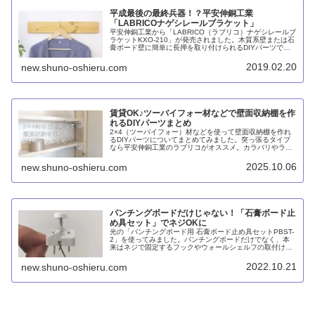
平成最後の最終兵器！？平安伸銅工業
「LABRICOナゲシレールブラケット」
平安伸銅工業から「LABRICO（ラブリコ）ナゲシレールブ
ラケットKXO-210」が発売されました。木質系壁または石
膏ボード壁に簡単に長押を取り付けられるDIYパーツで、
様々な使い方ができそうです。これは大ヒット間違いなし
ではないでしょうか。
2019.02.20
new.shuno-oshieru.com
賃貸OK♪ツーバイフォー材などで壁面収納棚を作
れるDIYパーツまとめ
2×4（ツーバイフォー）材などを使って壁面収納棚を作れ
るDIYパーツについてまとめてみました。突っ張るタイプ
なら平安伸銅工業のラブリコがオススメ。カラバリやライ
ンナップが豊富で1×8材などにも対応できます。それより
もイチオシはアイワ金属のスタンドバーとニューヒカリの
2025.10.06
new.shuno-oshieru.com
ウォールベース。石膏ボードに直接固定するので倒れてく
る心配がありません。
パンチングボードだけじゃない！「石膏ボード止
め具セット」でネジOKに
光の「パンチングボード用 石膏ボード止め具セットPBST-
2」を使ってみました。パンチングボードだけでなく、本
来はネジで固定するフックやウォールシェルフの取付けに
も使えます。おまけに価格が安い。ただし、厚みが13mm
あるので、出っ張りが気になることもあるかもしれませ
2022.10.21
new.shuno-oshieru.com
ん。