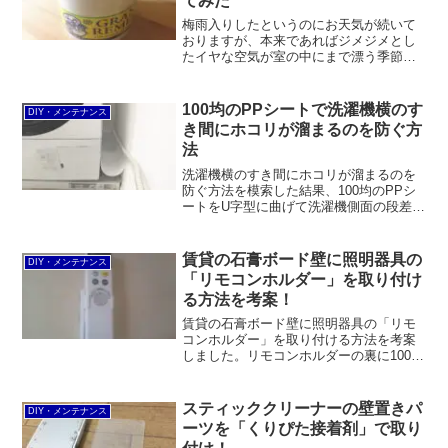
てみた
梅雨入りしたというのにお天気が続いて
おりますが、本来であればジメジメとし
たイヤな空気が室の中にまで漂う季節で
す。特に玄関は濡れた靴や傘が置いてあ
って、サッサと家の中に入ってしまいた
くなりますよね。昨年の梅雨入り前にふ
100均のPPシートで洗濯機横のす
DIY・メンテナンス
とそんなことを思って、靴...
き間にホコリが溜まるのを防ぐ方
法
洗濯機横のすき間にホコリが溜まるのを
防ぐ方法を模索した結果、100均のPPシ
ートをU字型に曲げて洗濯機側面の段差に
引っ掛けるだけでOKでした。粘着式のマ
グネットプレートも用意しましたが、曲
げたPPシートの反発力を抑えるには不十
賃貸の石膏ボード壁に照明器具の
DIY・メンテナンス
分でした。
「リモコンホルダー」を取り付け
る方法を考案！
賃貸の石膏ボード壁に照明器具の「リモ
コンホルダー」を取り付ける方法を考案
しました。リモコンホルダーの裏に100均
のPPシートをカットして接着剤で貼り付
けてホッチキスで留めればOK。
スティッククリーナーの壁置きパ
DIY・メンテナンス
ーツを「くりぴた接着剤」で取り