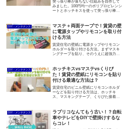
突っ張り棒が落ちない仕組みを自作して
みました。100円均一のポリプロピレンシ
ートとホッチキスを使って突っ張り棒と
石膏ボード壁の接地面を補強。突っ張り
棒本来の耐荷重を上回る結果となりまし
た（あくまで主観）。もちろん壁紙への
マステ＋両面テープで！賃貸の壁
DIY・メンテナンス
ダメージは微小。
に電源タップやリモコンを取り付
ける方法
賃貸住宅の壁紙に電源タップやリモコン
ホルダーを取り付ける方法。まずマスキ
ングテープを貼り、そのうえに超強力両
面テープを貼ればOKです。壁紙を損傷す
るリスクはゼロではありませんが、見た
目にはほとんど影響ないと思います。
ホッチキスvsマステvsくりぴ
DIY・メンテナンス
た！賃貸の壁紙にリモコンを貼り
付ける最適な方法は？
賃貸住宅のビニル壁紙にリモコンホルダ
ーなどを貼り付ける方法は、ホッチキ
ス、マスキングテープ、くりぴた接着剤
のどれを使うのが最適か？それぞれのメ
リットとデメリットを精査し、壁紙の損
傷リスク、施工性、コストの3点で比較し
ラブリコなんてもう古い！？自転
DIY・メンテナンス
てみました。
車やテレビをDIYで壁掛けするな
らコレ！