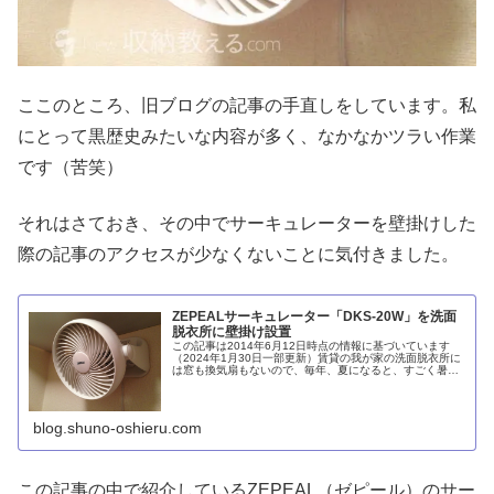
ここのところ、旧ブログの記事の手直しをしています。私
にとって黒歴史みたいな内容が多く、なかなかツラい作業
です（苦笑）
それはさておき、その中でサーキュレーターを壁掛けした
際の記事のアクセスが少なくないことに気付きました。
ZEPEALサーキュレーター「DKS-20W」を洗面
脱衣所に壁掛け設置
この記事は2014年6月12日時点の情報に基づいています
（2024年1月30日一部更新）賃貸の我が家の洗面脱衣所に
は窓も換気扇もないので、毎年、夏になると、すごく暑い
です (；´д｀)ゞ風呂上りはもちろん、洗濯物を干すとき
も…。扇風機を設置...
blog.shuno-oshieru.com
この記事の中で紹介しているZEPEAL（ゼピール）のサー