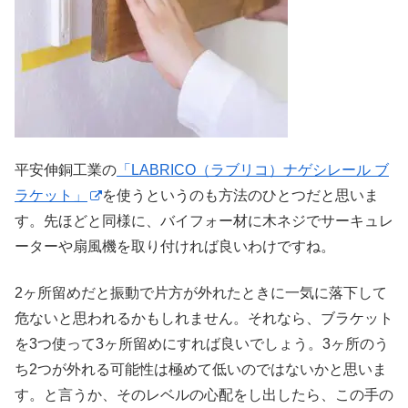
平安伸銅工業の
「LABRICO（ラブリコ）ナゲシレール ブ
ラケット」
を使うというのも方法のひとつだと思いま
す。先ほどと同様に、バイフォー材に木ネジでサーキュレ
ーターや扇風機を取り付ければ良いわけですね。
2ヶ所留めだと振動で片方が外れたときに一気に落下して
危ないと思われるかもしれません。それなら、ブラケット
を3つ使って3ヶ所留めにすれば良いでしょう。3ヶ所のう
ち2つが外れる可能性は極めて低いのではないかと思いま
す。と言うか、そのレベルの心配をし出したら、この手の