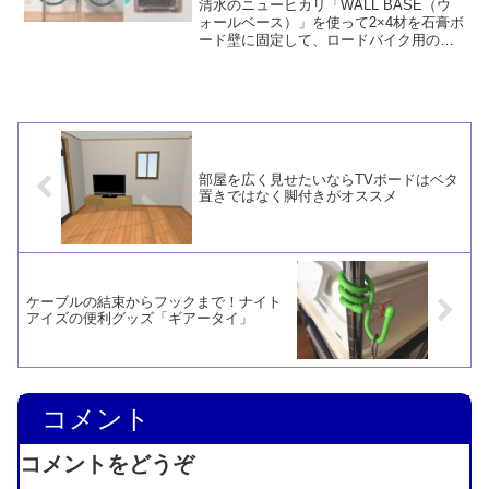
清水のニューヒカリ「WALL BASE（ウ
ォールベース）」を使って2×4材を石膏ボ
ード壁に固定して、ロードバイク用のデ
ィスプレイハンガーをDIYで作ってみまし
た。ラブリコなどと違って天井が抜ける
心配がなく安全です。圧迫感もありませ
ん。
部屋を広く見せたいならTVボードはベタ
置きではなく脚付きがオススメ
ケーブルの結束からフックまで！ナイト
アイズの便利グッズ「ギアータイ」
コメント
コメントをどうぞ