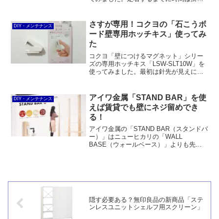
りますが、ACアダプタを収めるのに十分
と言えるほどシッカリ貼り付いていま
す。
さすが専用！コクヨの「石こうボ
DIY・メンテナンス
ード壁専用ホッチキス」使ってみ
た
コクヨ「壁につけるマグネット」シリー
ズの専用ホッチキス「LSW-SLT10W」を
使ってみました。最初は針先が見えにく
かったり、パーツと干渉したり、ステー
プルが浮くという欠点が先行したもの
の、アタッチメントを外せばマックスの
アイワ金属「STAND BAR」を使
DIY・メンテナンス
HD-10と同じように使えるばかりか、滑
えば賃貸でも壁にネジ留めでき
りにくいし、保持力が強いというメリッ
る！
トも見えてきました。おまけに、コンパ
クトなので取り回しがしやすいです。
アイワ金属の「STAND BAR（スタンドバ
ー）」はニューヒカリの「WALL
BASE（ウォールベース）」よりも先に
発売された商品です。賃貸住宅などの石
膏ボード壁に1×4材などを取り付けること
で、ネジ留めしかできなかったテレビや
シェルフなどを固定できるようにするDIY
パーツです。
隠す必要ある？無印良品の新商品「ステ
ンレスユニットシェルフ用スクリーン」