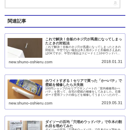
関連記事
これで解決！合板のネジ穴が馬鹿になってしまっ
たときの対処法
これで解決！合板のネジ穴が馬鹿になってしまったときの
対処法。中空でない場合は木工用ボンドと爪楊枝さえあれ
ばOKですが、中空の場合はスピードミニ10やウッドパテ
を使う必要があります。
2018.01.31
new.shuno-oshieru.com
ホワイトすぎる！セリアで買った「かべパテ」で
壁紙を補修したら大失敗
100円ショップのセリアでサンノートの「室内補修用かべ
パテ」を買って、自宅の壁紙の補修をしてみました。石膏
ボード壁用フックの痕などを補修してうまくいったのです
が、壁紙のめくれたところを塗ってみると、あとで白く目
立ってしまいました。
2019.05.31
new.shuno-oshieru.com
ダイソーの百均「穴埋めウッドパテ」で巾木の割
れ目を埋めてみた
ダイソーの百均「穴埋めウッドパテ」で巾木のヒビ割れを