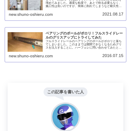
埋めてみました。適度な粘度で、あとで削る必要もなく、
施工性は良いのですが、簡単に削れてしまうなど耐久性は
低いです。あくまで手軽に穴を埋めるのに便利なものだと
思います。
2021.08.17
new.shuno-oshieru.com
ベアリングのボールがポロリ！フルスライドレー
ルのグリスアップにトライしてみた
フルスライドレールのベアリングのボールがポロリと落ち
てしまいました。このままでは開閉できなくなるためグリ
スを注入することに。ハーフェレに問い合わせてみたとこ
ろ、シリコン系グリスはNGということです。また、あまり
に頻度を高くグリスアップするとホコリを寄せ付ける可能
2016.07.15
new.shuno-oshieru.com
性があるのだとか。
この記事を書いた人