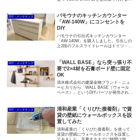
いう当初の目的は達成できませんでした
が、WALL BASEと2×4材を使ってなら
OKということが分かりました。もっと
パモウナのキッチンカウンター
DIY・メンテナンス
も、壁に穴を開けても大丈夫ならカベロ
「AW-140W」にコンセントを
ックを使ったほうが無難です。
DIY
パモウナの引出式キッチンカウンター
「AW-140W」を購入しました。引出しの
上2段のフルスライドレールはドイツ・ヘ
ティヒ製。背面はフラットな化粧仕上げ
でダイニングとの間仕切りとして最適で
す。ただ、コンセントが付いていないの
「WALL BASE」なら突っ張り不
DIY・メンテナンス
で、DIYで取り付けることにしました。
要で2×4材を石膏ボード壁に固定
OK
清水株式会社の建築金物ブランド・ニュ
ーヒカリから「WALL BASE（ウォール
ベース）」というDIYパーツが発売されま
した。ラブリコと違って天井に2×4材を突
っ張って固定するのではなく、石膏ボー
ド壁に固定して荷重は床に逃がすことが
清和産業「くりぴた接着剤」で賃
DIY・メンテナンス
できます。
貸の壁紙にウォールボックスを設
置してみた
清和産業の「くりぴた接着剤」を使って
賃貸の壁紙にウォールボックスを設置し
てみました。定着するまでに時間は掛か