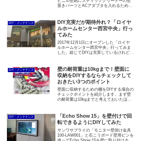
ビニル壁紙にスティッククリーナーの壁
置きパーツとACアダプタを入れるための
アクリル製ボックスを貼り付けてから1
年。剥がしてみた結果をレポートしま
す。結論、基本的にPPシートを使えば問
DIY充実だが期待外れ？「ロイヤ
DIY・メンテナンス
題ないと思います。
ルホームセンター西宮中央」行っ
てみた
2017年12月1日にオープンした「ロイヤ
ルホームセンター西宮中央」行ってみま
した。総じてDIYは充実しているけれど期
待外れというのが率直なところ。DIYでも
品揃えが多いのは工具と作業着だけで、
それ以外は一般的なホームセンター並み
壁の耐荷重は10kgまで！壁面に
DIY・メンテナンス
もしくはそれ以下という印象。収納用品
収納をDIYするならチェックして
はむしろ少ない。
おきたい3つのポイント
壁面に収納するための棚をDIYする場合の
チェックポイントを紹介します。まず壁
の耐荷重は10kgまでと考えておいたほう
が良いでしょう。それ以上の場合は下地
を探す必要があります。壁だけで支える
ことが困難な場合は、床に荷重を逃がし
「Echo Show 15」を壁付けで回
DIY・メンテナンス
てやるのも手です。
転できるようにDIYしてみた
サンワサプライの「モニター壁掛け金具
100-LAW001」と石こうボード壁用ピンを
使ってEcho Show 15を壁に取り付けると