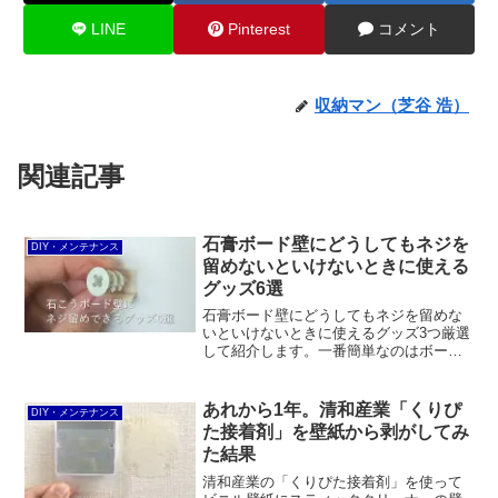
LINE
Pinterest
コメント
収納マン（芝谷 浩）
関連記事
石膏ボード壁にどうしてもネジを
DIY・メンテナンス
留めないといけないときに使える
グッズ6選
石膏ボード壁にどうしてもネジを留めな
いといけないときに使えるグッズ3つ厳選
して紹介します。一番簡単なのはボード
アンカーで、下穴を開ける必要がありま
せん。中空壁用アンカーは昔からポピュ
ラー。スピードミニは木質系壁などにも
あれから1年。清和産業「くりぴ
DIY・メンテナンス
使えます。
た接着剤」を壁紙から剥がしてみ
た結果
清和産業の「くりぴた接着剤」を使って