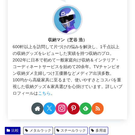
収納マン（芝谷 浩）
600軒以上を訪問して片づけの悩みを解決し、1千点以上
の収納グッズをレビューした実績を持つ収納のプロ。
2002年に日本で初めて一般家庭向け収納＆インテリア・
コーディネートサービスを始めて20余年。TVチャンピオ
ン収納ダメ主婦しつけ王優勝などメディア出演多数。
100均から高級家具に至るまで、使いやすさとコスパを重
視した収納グッズ＆家具選びを心掛けています。詳しいプ
ロフィールは
こちら
。
比較
メタルラック
スチールラック
多用途