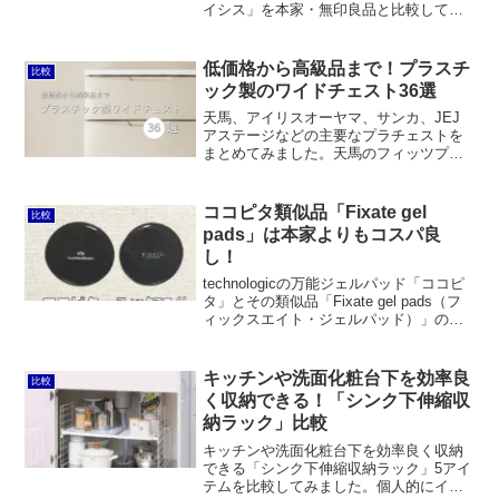
イシス」を本家・無印良品と比較してみ
ました。価格、表面材、耐荷重、構造、
ラインナップなどを比較したところ、無
印良品のほうが価格は少し高いものの、
低価格から高級品まで！プラスチ
比較
見た目や取り付けのしやすさでは優れて
ック製のワイドチェスト36選
いると言えます。
天馬、アイリスオーヤマ、サンカ、JEJ
アステージなどの主要なプラチェストを
まとめてみました。天馬のフィッツプラ
スを軸に検討するのがもっとも理想的と
言える一方、価格の安さでアイリスオー
ヤマのウッドトップチェストHGも魅力的
ココピタ類似品「Fixate gel
比較
です。
pads」は本家よりもコスパ良
し！
technologicの万能ジェルパッド「ココピ
タ」とその類似品「Fixate gel pads（フ
ィックスエイト・ジェルパッド）」の比
較。フィックスエイトはココピタの1/4程
度の価格でありながら、性能的にはほと
んど違いが感じられません。
キッチンや洗面化粧台下を効率良
比較
く収納できる！「シンク下伸縮収
納ラック」比較
キッチンや洗面化粧台下を効率良く収納
できる「シンク下伸縮収納ラック」5アイ
テムを比較してみました。個人的にイチ