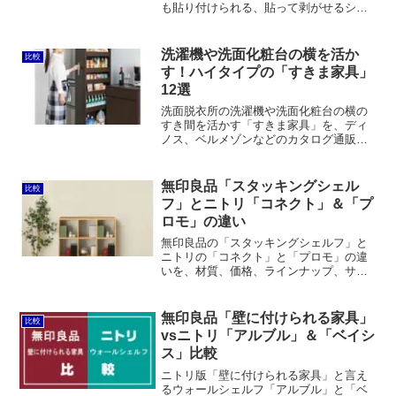
も貼り付けられる、貼って剥がせるシー
トです。メモや名刺などをちょっとピン
ナップするのに適しています。ダイソー
の「透明両面粘着ピン」によく似ていま
洗濯機や洗面化粧台の横を活か
比較
すが、それよりも大きくて使いやすく、
す！ハイタイプの「すきま家具」
高品質で接着面に耐久性があるように思
12選
います。
洗面脱衣所の洗濯機や洗面化粧台の横の
すき間を活かす「すきま家具」を、ディ
ノス、ベルメゾンなどのカタログ通販の
商品を中心にピックアップしてみまし
た。モノが手に取りやすいオープンタイ
プ、小物を収納しやすい引出しタイプ、
無印良品「スタッキングシェル
比較
それらのコンビネーションタイプ。
フ」とニトリ「コネクト」＆「プ
ロモ」の違い
無印良品の「スタッキングシェルフ」と
ニトリの「コネクト」と「プロモ」の違
いを、材質、価格、ラインナップ、サイ
ズ等の観点で比較します。無印良品のス
タッキングシェルフとニトリのコネクト
は類似点が多く、プロモは別物と言えま
無印良品「壁に付けられる家具」
比較
す。
vsニトリ「アルブル」＆「ベイシ
ス」比較
ニトリ版「壁に付けられる家具」と言え
るウォールシェルフ「アルブル」と「ベ