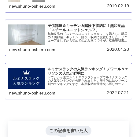
とでパイン材のセットよりも安くなりました。また、オプ
ションパーツの多さでは現状はステンレスのほうが優位と
2019.02.19
new.shuno-oshieru.com
言えます。
子供部屋＆キッチン＆階段下収納に！無印良品
「スチールユニットシェルフ」
無印良品の「スチールユニットシェルフ」を購入し、新居
の子供部屋、キッチン、階段下収納に設置しました。リニ
ューアルしてから初めての組み立てですが、取扱説明書を
見ると中国ファーストが鮮明になっています。でも、IKEA
のフィェルキンゲなんかに比べると組み立てはしやすい
2020.04.20
new.shuno-oshieru.com
し、梱包もユーザーファーストでシッカリしています。
ルミナスラックの人気ランキング！ノワール＆エ
リソンの人気が鮮明に
ドウシシャ直営ルミナスクラブショップでルミナスラック
の人気ランキングが公開されました。基本的にはシリーズ
別のランキングですが、衣類収納や天井突っ張りのランキ
ングを見ると、ノワールの人気の高さが分かります。ま
た、エリソンではホワイトが圧倒的人気のようです。
2022.07.21
new.shuno-oshieru.com
この記事を書いた人