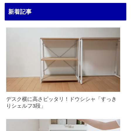
新着記事
デスク横に高さピッタリ！ドウシシャ「すっき
りシェルフ3段」