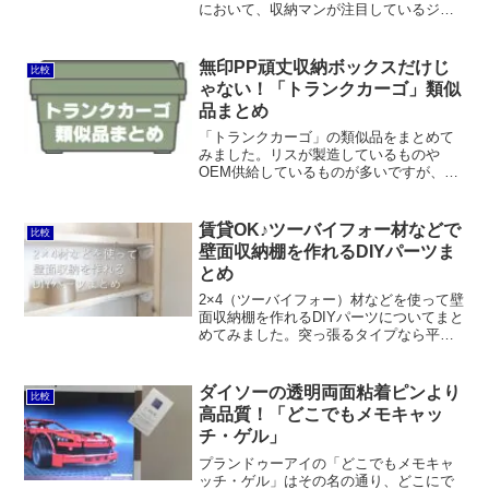
において、収納マンが注目しているジャ
ンルがあります。それは、ユニットバス
の壁面に磁石でくっつける収納グッズ。
東和産業が「磁着（じちゃく）シリー
無印PP頑丈収納ボックスだけじ
比較
ズ」を発売したときはマジで...
ゃない！「トランクカーゴ」類似
品まとめ
「トランクカーゴ」の類似品をまとめて
みました。リスが製造しているものや
OEM供給しているものが多いですが、サ
ンカ、JEJアステージ、ライクイット、
岩谷マテリアルなどが販売しているもの
もそれぞれに特徴があって魅力的です。
賃貸OK♪ツーバイフォー材などで
比較
壁面収納棚を作れるDIYパーツま
とめ
2×4（ツーバイフォー）材などを使って壁
面収納棚を作れるDIYパーツについてまと
めてみました。突っ張るタイプなら平安
伸銅工業のラブリコがオススメ。カラバ
リやラインナップが豊富で1×8材などにも
対応できます。それよりもイチオシはア
ダイソーの透明両面粘着ピンより
比較
イワ金属のスタンドバーとニューヒカリ
高品質！「どこでもメモキャッ
のウォールベース。石膏ボードに直接固
チ・ゲル」
定するので倒れてくる心配がありませ
ん。
プランドゥーアイの「どこでもメモキャ
ッチ・ゲル」はその名の通り、どこにで