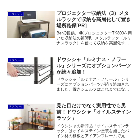
ットな棚板で、ルミナスラック同様に
25mmピッチで棚板の高さを調節するこ
とができます。脱着可能なサポート柵が
プロジェクター収納法（3）メタ
ドウシシャ
付いているのが便利。
ルラックで収納を高層化して置き
場所確保[PR]
BenQ提供、4KプロジェクターTK800を用
いた収納法の第3弾。メタルラック（ルミ
ナスラック）を使って収納を高層化する
ことでプロジェクターの置き場所を確保
することができます。電源タップも一緒
に収納可能。天板にノートパソコンを置
ドウシシャ「ルミナス・ノワー
ドウシシャ
けば、楽に操作できます。
ル」シリーズにオプションパーツ
が続々追加！
ドウシシャ「ルミナス・ノワール」シリ
ーズにオプションパーツが続々追加され
ました。置きシェルフはこれまでにない
構造で、格子状のワイヤーがオシャレで
もあります。引っ掛けネットも実用性と
インテリア性を兼ね備えたパーツ。ほ
見た目だけでなく実用性でも男
ドウシシャ
か、スライドバスケット、ソリッドシェ
前！ドウシシャ「オイルステイン
ルフ、ウッドシェルフも素敵です。
ラック」
ドウシシャの新商品「オイルステインラ
ック」はオイルステイン塗装を施したパ
イン材の棚板とアイアンフレームで見た