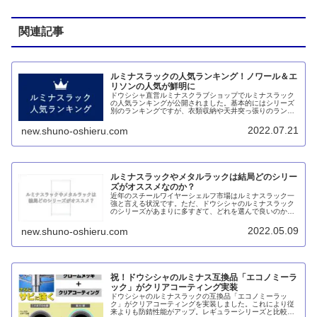
関連記事
ルミナスラックの人気ランキング！ノワール＆エ
リソンの人気が鮮明に
ドウシシャ直営ルミナスクラブショップでルミナスラック
の人気ランキングが公開されました。基本的にはシリーズ
別のランキングですが、衣類収納や天井突っ張りのランキ
ングを見ると、ノワールの人気の高さが分かります。ま
た、エリソンではホワイトが圧倒的人気のようです。
2022.07.21
new.shuno-oshieru.com
ルミナスラックやメタルラックは結局どのシリー
ズがオススメなのか？
近年のスチールワイヤーシェルフ市場はルミナスラック一
強と言える状況です。ただ、ドウシシャのルミナスラック
のシリーズがあまりに多すぎて、どれを選んで良いのか違
いが分からないという人も少なくないと思います。そこ
で、2番手のアイリスオーヤマ・メタルラックも含めてオ
2022.05.09
new.shuno-oshieru.com
ススメをピックアップしてみました。
祝！ドウシシャのルミナス互換品「エコノミーラ
ック」がクリアコーティング実装
ドウシシャのルミナスラックの互換品「エコノミーラッ
ク」がクリアコーティングを実装しました。これにより従
来よりも防錆性能がアップ。レギュラーシリーズと比較す