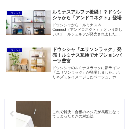
目が良いだけでなく、サイズや耐荷重の
面で実用的で男前です。価格的にも妥当
なところではないでしょうか。
ルミナスアルファ後継！？ドウシ
ドウシシャ
シャから「アンドコネクト」登場
ドウシシャから「ルミナス &
Connect（アンドコネクト）」という新し
いスチールシェルフが発売されました。
ルミナスアルファ後継と言っても良いく
らい、スタイリッシュかつ棚板の高さ調
節がしやすい構造。それでいて耐荷重は
ドウシシャ「エリソンラック」発
ドウシシャ
十分、価格も手頃だと思います。
売！ルミナス互換でオプションパ
ーツ豊富
ドウシシャのルミナスラックに新ライン
「エリソンラック」が登場しました。ハ
リネズミをイメージしたベージュ、ホワ
イト、ブルーグレーの3色展開で、ルミナ
スノワールのサイズやラインナップに近
い感じです。ルミナスリシェは自社競合
する可能性が高く、廃番になるんじゃな
いかと思います。ほか、ルミナスエクス
テリアも登場しました。
これで解決！合板のネジ穴が馬鹿になっ
てしまったときの対処法