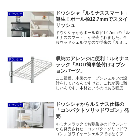
錆性と抗菌性を誇るだけでなく、見た目
もプレミアム感が漂います。一方で、価
格が高いのに耐荷重はレギュラー以下と
ドウシシャ「ルミナススマート」
ドウシシャ
いうのは微妙かもしれません。
誕生！ポール径12.7mmでスタイ
リッシュ
ドウシシャからポール直径12.7mmの「ル
ミナススマート」が発売されました。全
段ウッドシェルフなので従来の「ルミナ
スカラーラック」やニトリの「スチール
ラックLT」と比較すると割高感は否めな
いものの、文字通りスマートかつスタイ
収納のアレンジに便利！ルミナス
ドウシシャ
リッシュで良いと思います。
ラック「ADD簡単後付けオプシ
ョンパーツ」
ここ最近、木製のオープンシェルフの設
計をしているんですけど、これが実に難
しいんです。木材というのはある程度の
硬さはあるとは言え、スチールに比べる
とどうしてもたわんでしまいます。その
ため、全段固定棚にするなどしない限り
ドウシシャからルミナス仕様の
ドウシシャ
は、デザインに制約が生じ...
「コンパクトソリッドワゴン」発
売
ルミナスラックでお馴染みのドウシシャ
から発売された「コンパクトソリッドワ
ゴン」はワイヤーシェルフではなくフラ