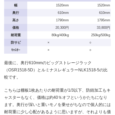
幅
1520mm
1520mm
奥行
610mm
610mm
高さ
1790mm
1795mm
価格
20,300円
33,800円
耐荷重
80kg/400kg
250kg/500kg
防サビ
×
○
ｷｬｽﾀｰ
×
○
最後に、奥行610mmのビッグストレージラック
（OSR1518-5D）とルミナスレギュラーNLK1518-5の比
較です。
こちらは棚板1枚あたりの耐荷重が1/3以下、防錆加工もキ
ャスターもなく、価格は約40％オフというかたちになり
ます。奥行が深いと重いモノを乗せがちなので個人的には
耐荷重に少し心配があるように思いますが、それよりも価