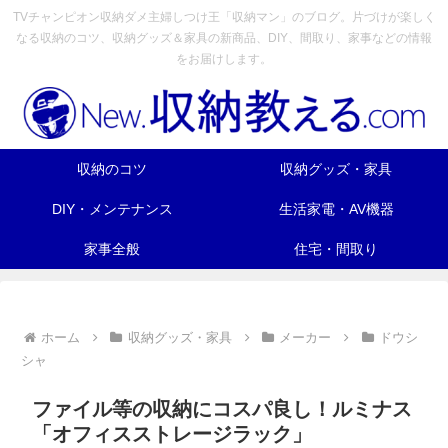
TVチャンピオン収納ダメ主婦しつけ王「収納マン」のブログ。片づけが楽しく
なる収納のコツ、収納グッズ＆家具の新商品、DIY、間取り、家事などの情報
をお届けします。
収納のコツ
収納グッズ・家具
DIY・メンテナンス
生活家電・AV機器
家事全般
住宅・間取り
ホーム
収納グッズ・家具
メーカー
ドウシ
シャ
ファイル等の収納にコスパ良し！ルミナス
「オフィスストレージラック」