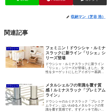
収納マン（芝谷 浩）
関連記事
フェミニン！ドウシシャ・ルミナ
ドウシシャ
スラックに新ライン「リシェ」シ
リーズ登場
ドウシシャ・ルミナスラックに新ライン
「リシェ」シリーズが登場しました。女
性をターゲットにしたアイボリー基調の
メタルラックです。従来の「ノワール」
シリーズに似たラインナップに見えます
が、テーブルやランドリー収納などノワ
メタルシェルフの常識を覆す質
ドウシシャ
ールにはないアイテムも見られます。
感！ルミナスラック「プレミアム
ライン」
ドウシシャのルミナスラック「プレミア
ムライン」はいわゆるメタルラックの常
識を覆す質感です。すずメッキで高い防