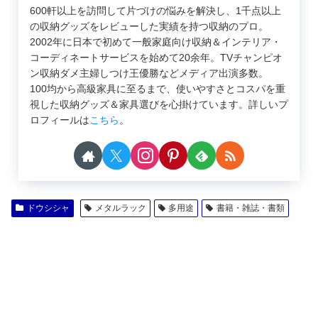
600軒以上を訪問して片づけの悩みを解決し、1千点以上
の収納グッズをレビューした実績を持つ収納のプロ。
2002年に日本で初めて一般家庭向け収納＆インテリア・
コーディネートサービスを始めて20余年。TVチャンピオ
ン収納ダメ主婦しつけ王優勝などメディア出演多数。
100均から高級家具に至るまで、使いやすさとコスパを重
視した収納グッズ＆家具選びを心掛けています。詳しいプ
ロフィールは
こちら
。
ドウシシャ
メタルラック
多用途
書籍・雑誌・書類