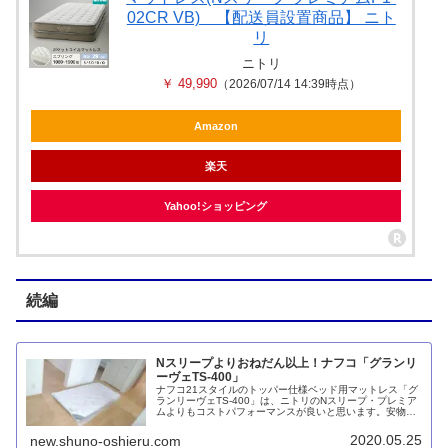
02CR VB) 【配送員設置商品】 ニト
リ
ニトリ
￥ 49,990
（2026/07/14 14:39時点）
Amazon
楽天
Yahoo!ショッピング
続編
Nスリープよりおねだん以上！ナフコ「グランリ
ーヴェTS-400」
ナフコ21スタイルのトッパー仕様ベッド用マットレス「グ
ランリーヴェTS-400」は、ニトリのNスリープ・プレミア
ムよりもコストパフォーマンスが良いと思います。安物に
多い圧縮梱包ではないうえに、ボトムは持ち手が付いてい
て移動が楽。ベンチレーター付きで通気性も確保されてお
2020.05.25
new.shuno-oshieru.com
り、トッパーに東洋紡のシュレープを使っていて羽毛のよ