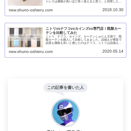
トレスは価格が高いほど長く使えると思う」と回答した人
が7割に達したということです。しかし、この調査にはい
くつか疑問があります。
2018.10.30
new.shuno-oshieru.com
ニトリvsナフコvsカインズvs専門店！既製カー
テンを比較してみた
ニトリ、ナフコ、カインズ、カーテンじゅたん王国で、既
製カーテンを購入して比較してみました。品揃えが豊富で
品質も価格も良いと感じたのはナフコ。ニトリは品揃えこ
そ十分ですが、品質はおねだん相当。カーテンじゅうたん
王国は専門店の割りにイマイチ。もっとも最悪だったのは
2020.05.14
new.shuno-oshieru.com
カインズでした。
この記事を書いた人