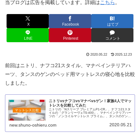
当ブログは広告を掲載しています。詳細は
こちら
。
X
Facebook
はてブ
LINE
Pinterest
コメント
2020.05.22
2025.12.23
前回はニトリ、ナフコ21スタイル、マナベインテリアハ
ーツ、タンスのゲンのベッド用マットレスの寝心地を比較
しました。
ニトリvsナフコvsマナベvsゲン！家族4人でマッ
トレスを比較してみた
ニトリの「Nスリープ プレミアムP1-CR」、ナフコ21スタ
イルの「グランリーヴェTS-400」、マナベインテリアハー
ツの「ノンコイルマットレス プライム」、タンスのゲンの
「低反発ウレタン8cm厚」+「高反発ウレタン20cm厚」、
以上4種類のマットレスを家族4人がそれぞれ1週間試して
2020.05.21
new.shuno-oshieru.com
比較のうえランキングしてみました。最も人気だったのは
ナフコ。包み込まれるような柔らかさです。