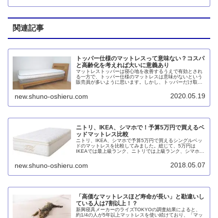
うにフカフカ。おまけにトッパーのみの買い替えも可能で
す。
関連記事
トッパー仕様のマットレスって意味ない？コスパ
と高齢化を考えれば大いに意義あり
マットレストッパーは寝心地を改善するうえで有効とされ
る一方で、トッパー仕様のマットレスは意味がないという
販売員が多いように思います。しかし、トッパーだけ取り
換えることができればコスパが良いと思いますし、高齢化
を前提に考えると2枚に分けて向きを変えたり陰干しでき
2020.05.19
new.shuno-oshieru.com
るというメリットがあるのではないでしょうか。
ニトリ、IKEA、シマホで！予算5万円で買えるベ
ッドマットレス比較
ニトリ、IKEA、シマホで予算5万円で買えるシングルベッ
ドのマットレスを比較してみました。総じて、5万円は
IKEAでは最上級ランク、ニトリでは上級ランク、シマホで
はほぼ最低ランクと言えるだけで、決してIKEAやニトリが
安いわけではないことが分かります。
2018.05.07
new.shuno-oshieru.com
「高価なマットレスほど寿命が長い」と勘違いし
ている人は7割以上！？
新興寝具メーカーのライズTOKYOの調査結果によると、
約1/4の人が5年以上マットレスを使い続けており、「マッ