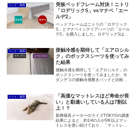
で、冷感は確認できず、フィット感が強
突板ベッドフレーム対決！ニトリ
ベッド・寝具
すぎて蒸れを感じます。
「ロデリックS」vsマナベ「エー
ルデ2」
ベッドフレームはニトリの「ロデリック
S」とマナベインテリアハーツの「エール
デ2」を購入しました。ロデリックSはオ
ーク突板、エールデ2はウォールナット突
板です。購入にあたっては、センベラの
「クルト２」や「モデスト」、グランツ
接触冷感を期待して「エアロシル
ベッド・寝具
の「ウォルテ・Lキャビネット」なども比
ク」のボックスシーツを使ってみ
較検討しました。
た結果
接触冷感を期待して「エアロシルク」の
ボックスシーツを使ってみましたが、モ
ダンデコの接触冷感敷きパッドと比較す
るとまったく及びません。まるで寝袋で
寝ているみたいな感じだし、掛け布団が
滑り落ちてしまうのも厄介です。
「高価なマットレスほど寿命が長
ベッド・寝具
い」と勘違いしている人は7割以
上！？
新興寝具メーカーのライズTOKYOの調査
結果によると、約1/4の人が5年以上マッ
トレスを使い続けており、「マットレス
は価格が高いほど長く使えると思う」と
回答した人が7割に達したということで