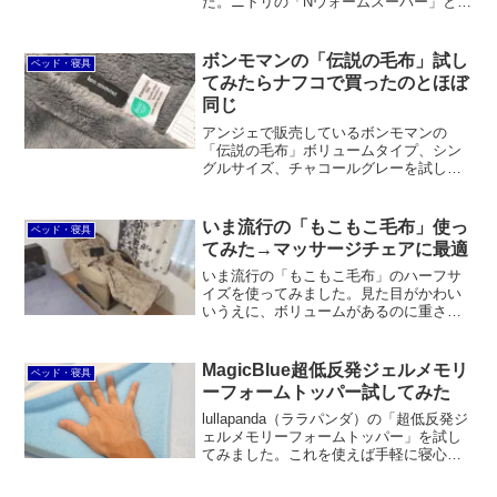
た。ニトリの「Nウォームスーパー」と比
較するととても厚く、重量もあり、まる
で毛布のようです。ふわふわで包まれる
ような柔らかさで、毎晩ベッドで寝るの
ボンモマンの「伝説の毛布」試し
ベッド・寝具
が楽しみです。
てみたらナフコで買ったのとほぼ
同じ
アンジェで販売しているボンモマンの
「伝説の毛布」ボリュームタイプ、シン
グルサイズ、チャコールグレーを試して
みました。マイクロファイバーでとても
気持ちが良いです。愛用しているナフコ
21スタイルで買った毛布と厚みも重量も
いま流行の「もこもこ毛布」使っ
ベッド・寝具
手触りも違いが分からないレベルです。
てみた→マッサージチェアに最適
いま流行の「もこもこ毛布」のハーフサ
イズを使ってみました。見た目がかわい
いうえに、ボリュームがあるのに重さを
感じず、しかもとても暖かくて気持ち良
いのですから、売れるのも納得です。マ
ッサージチェアに最適です。
MagicBlue超低反発ジェルメモリ
ベッド・寝具
ーフォームトッパー試してみた
lullapanda（ララパンダ）の「超低反発ジ
ェルメモリーフォームトッパー」を試し
てみました。これを使えば手軽に寝心地
をやわらかめに改善できます。また高密
度なので耐久性が期待できます。一方