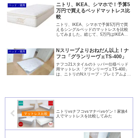
す。しかし、この調査にはいくつか疑問
ニトリ、IKEA、シマホで！予算5
ベッド・寝具
があります。
万円で買えるベッドマットレス比
較
ニトリ、IKEA、シマホで予算5万円で買
えるシングルベッドのマットレスを比較
してみました。総じて、5万円はIKEAで
は最上級ランク、ニトリでは上級ラン
ク、シマホではほぼ最低ランクと言える
だけで、決してIKEAやニトリが安いわけ
Nスリープよりおねだん以上！ナ
ベッド・寝具
ではないことが分かります。
フコ「グランリーヴェTS-400」
ナフコ21スタイルのトッパー仕様ベッド
用マットレス「グランリーヴェTS-400」
は、ニトリのNスリープ・プレミアムより
もコストパフォーマンスが良いと思いま
す。安物に多い圧縮梱包ではないうえ
に、ボトムは持ち手が付いていて移動が
楽。ベンチレーター付きで通気性も確保
されており、トッパーに東洋紡のシュレ
ープを使っていて羽毛のようにフカフ
カ。おまけにトッパーのみの買い替えも
ニトリvsナフコvsマナベvsゲン！家族4
可能です。
人でマットレスを比較してみた