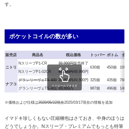
す。
ポケットコイルの数が多い
販売店
商品名
税込価格
トッパー
ボトム
合
NスリープP1-CR
39,900円
販売終了
ニトリ
630個
450個
108
NスリープP1-02CR
46,900円
49,990円
グランリーヴェTS-400
39,800円
49,800円
325個
435個
760
ナフコ
スクロールできます
グランリーヴェTS-401
49,800円
987個
496個
148
※価格および仕様は
2020/05/22現在
2025/03/17現在の情報を追加
イマドキ珍しくもない圧縮梱包はさておき、中身のほうは
どうでしょうか。Nスリープ・プレミアムでもっとも特筆