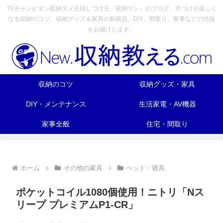
TVチャンピオン収納ダメ主婦しつけ王「収納マン」のブログ。片づけが楽しく
なる収納のコツ、収納グッズ＆家具の新商品、DIY、間取り、家事などの情報
をお届けします。
収納のコツ
収納グッズ・家具
DIY・メンテナンス
生活家電・AV機器
家事全般
住宅・間取り
ホーム
その他の家具
ベッド・寝具
ポケットコイル1080個使用！ニトリ「Nス
リープ プレミアムP1-CR」