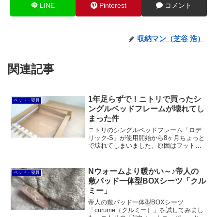
LINE
Pinterest
コメント
収納マン（芝谷 浩）
関連記事
1年足らずで！ニトリで買ったシ
ベッド・寝具
ングルベッドフレームが壊れてし
まった件
ニトリのシングルベッドフレーム「ロデ
リック-S」が使用開始から8ヶ月ちょっと
で壊れてしまいました。原因はフットボ
ードの無垢の反りとダボの接着不良。し
かし、5年保証だったので全交換してもら
えました。
Nウォームより暖かい～♪帝人の
ベッド・寝具
敷パッド一体型BOXシーツ「クル
ミー」
帝人の敷パッド一体型BOXシーツ
「curume（クルミー）」を試してみまし