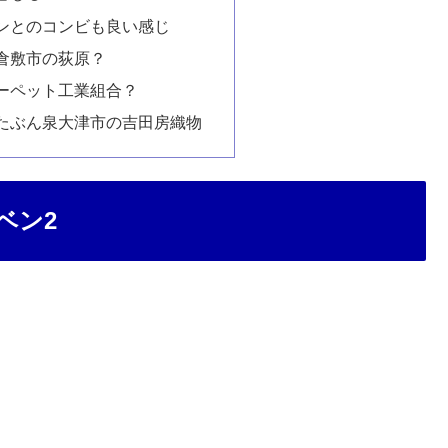
ンとのコンビも良い感じ
倉敷市の荻原？
ーペット工業組合？
たぶん泉大津市の吉田房織物
ベン2