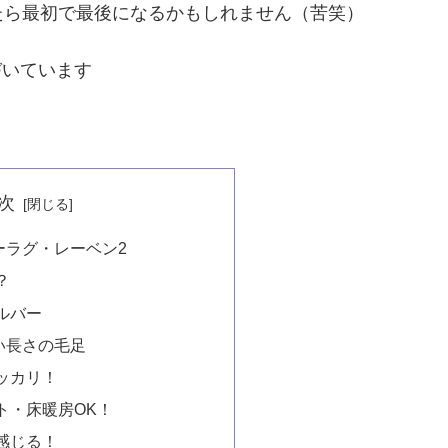
たら最初で最後になるかもしれません（苦笑）
づいています
次
ギーラグ・レーベン2
？
ルバー
い長さの毛足
ッカリ！
ト・床暖房OK！
感じる！