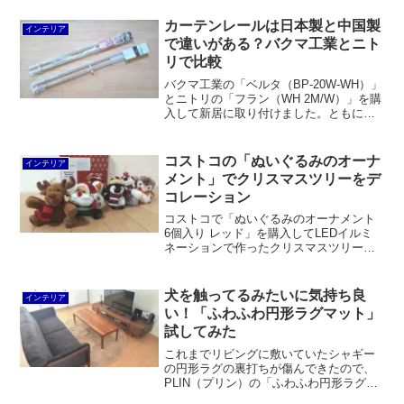
マートディスプレイです。Googleカレン
ダーなどを表示させることもできます。
カーテンレールは日本製と中国製
インテリア
ウッドモデルはカリモク家具が製造。
で違いがある？バクマ工業とニト
リで比較
バクマ工業の「ベルタ（BP-20W-WH）」
とニトリの「フラン（WH 2M/W）」を購
入して新居に取り付けました。ともにダ
ブルタイプのシンプルなカーテンレール
で約1～2mの伸縮式。しかし、前者は国
産、後者は中国製という違いがありま
コストコの「ぬいぐるみのオーナ
インテリア
す。残念ながら日本製だからと言っても
メント」でクリスマスツリーをデ
スムーズにカーテンが開閉できるわけで
コレーション
はなく、ちょっと引っ掛かる感じがしま
す。むしろニトリはブラケットが3ヶ所で
コストコで「ぬいぐるみのオーナメント
取り付けが楽、ネジも3種類付属していて
6個入り レッド」を購入してLEDイルミ
親切だと思いました。
ネーションで作ったクリスマスツリーを
デコレーションしました。めちゃかわい
いです。トナカイ、サンタクロース、フ
クロウ、スノーマン、犬、ペンギンがセ
犬を触ってるみたいに気持ち良
インテリア
ットになっています。
い！「ふわふわ円形ラグマット」
試してみた
これまでリビングに敷いていたシャギー
の円形ラグの裏打ちが傷んできたので、
PLIN（プリン）の「ふわふわ円形ラグマ
ット」に変えてみました。犬を触ってい