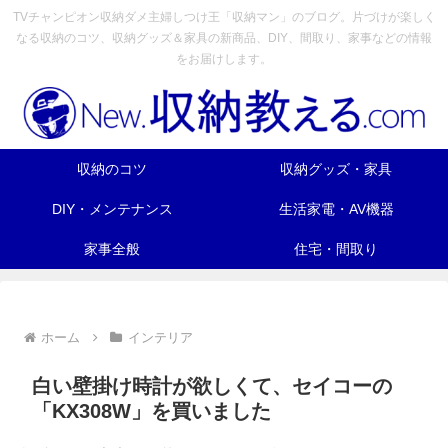
TVチャンピオン収納ダメ主婦しつけ王「収納マン」のブログ。片づけが楽しく
なる収納のコツ、収納グッズ＆家具の新商品、DIY、間取り、家事などの情報
をお届けします。
収納のコツ
収納グッズ・家具
DIY・メンテナンス
生活家電・AV機器
家事全般
住宅・間取り
ホーム
インテリア
白い壁掛け時計が欲しくて、セイコーの
「KX308W」を買いました