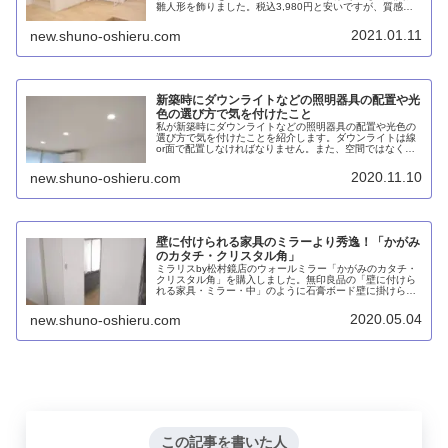
雛人形を飾りました。税込3,980円と安いですが、質感は
おねだん以上だと思います。折り畳めば厚み70mmとなり
省スペースで収納できるのもメリットです。
2021.01.11
new.shuno-oshieru.com
新築時にダウンライトなどの照明器具の配置や光
色の選び方で気を付けたこと
私が新築時にダウンライトなどの照明器具の配置や光色の
選び方で気を付けたことを紹介します。ダウンライトは線
or面で配置しなければなりません。また、空間ではなく壁
を照らすと雰囲気が良くなります。天井照明だけに頼ら
ず、コストを抑えるためにもダウンライトは必要最小限に
2020.11.10
new.shuno-oshieru.com
しました。
壁に付けられる家具のミラーより秀逸！「かがみ
のカタチ・クリスタル角」
ミラリスby松村鏡店のウォールミラー「かがみのカタチ・
クリスタル角」を購入しました。無印良品の「壁に付けら
れる家具・ミラー・中」のように石膏ボード壁に掛けられ
ることが特徴のひとつですが、こちらのほうがガッチリ取
り付けできます。また、国産で品質が良いと思います。
2020.05.04
new.shuno-oshieru.com
この記事を書いた人