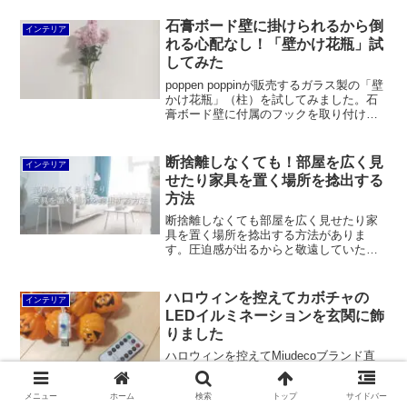
るみたいに柔らかくて長い毛足です。芯
にウレタンが入っているのか、踏み心地
石膏ボード壁に掛けられるから倒
インテリア
も気持ち良いです。おまけに軽くて安
れる心配なし！「壁かけ花瓶」試
い！
してみた
poppen poppinが販売するガラス製の「壁
かけ花瓶」（柱）を試してみました。石
膏ボード壁に付属のフックを取り付け
て、そこに直接かけられる一輪挿しで
す。フックはかなりショボいものです
が、花を飾ってみたら見えないのでさほ
断捨離しなくても！部屋を広く見
インテリア
ど問題ありません。
せたり家具を置く場所を捻出する
方法
断捨離しなくても部屋を広く見せたり家
具を置く場所を捻出する方法がありま
す。圧迫感が出るからと敬遠していた背
の高い家具に置き換えることで、単位ス
ペースあたりの収納量を増やし、床が見
えている面積を増やせばOKです。
ハロウィンを控えてカボチャの
インテリア
LEDイルミネーションを玄関に飾
りました
ハロウィンを控えてMiudecoブランド直
営店の「カボチャのLEDイルミネーショ
ンライト」を玄関に飾りました。リモコ
メニュー
ホーム
検索
トップ
サイドバー
ン付きでコスパが良いです。階段の手摺