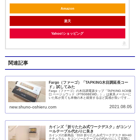
Amazon
楽天
Yahoo!ショッピング
関連記事
Fargo（ファーゴ）「TAPKING木目調延長コー
ド」試してみた
Fargo（ファーゴ）の木目調電源タップ「TAPKING AC6個
口 ベージュウッド（PT606BEWD」）」は家具メーカーに
いた私が見ても本物の木と錯覚するほど質感が良いです。
また、ただのオシャレ系ではなく、安全性も使い勝手も良
くできています。コンセントが回転式で複数のACアダプタ
2021.08.05
new.shuno-oshieru.com
も挿しやすいです。
カインズ「折りたたみ式ワークデスク」がコンソ
ールテーブル代わりに良き
カインズの新商品「D10 折りたたみ式ワークデスク 80×40
ナチュラル」をコンソールテーブルの代わりにして玄関に