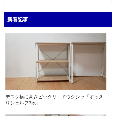
新着記事
デスク横に高さピッタリ！ドウシシャ「すっき
りシェルフ3段」