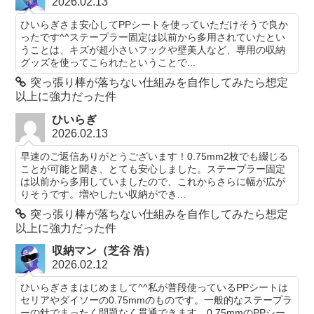
2026.02.13
ひいらぎさま安心してPPシートを使っていただけそうで良か
ったです^^ステープラー固定は以前から多用されていたとい
うことは、キズが超小さいフックや壁美人など、専用の収納
グッズを使ってこられたということで...
突っ張り棒が落ちない仕組みを自作してみたら想定
以上に強力だった件
ひいらぎ
2026.02.13
早速のご返信ありがとうございます！0.75mm2枚でも綴じる
ことが可能と聞き、とても安心しました。ステープラー固定
は以前から多用していましたので、これからさらに幅が広が
りそうです。増やしたい収納ができ...
突っ張り棒が落ちない仕組みを自作してみたら想定
以上に強力だった件
収納マン（芝谷 浩）
2026.02.12
ひいらぎさまはじめまして^^私が普段使っているPPシートは
セリアやダイソーの0.75mmのものです。一般的なステープラ
ーの針でまったく問題なく貫通できます。0.75mmのPPシー