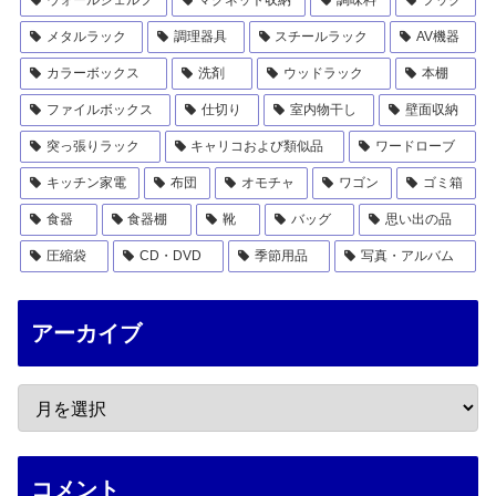
ウォールシェルフ
マグネット収納
調味料
フック
メタルラック
調理器具
スチールラック
AV機器
カラーボックス
洗剤
ウッドラック
本棚
ファイルボックス
仕切り
室内物干し
壁面収納
突っ張りラック
キャリコおよび類似品
ワードローブ
キッチン家電
布団
オモチャ
ワゴン
ゴミ箱
食器
食器棚
靴
バッグ
思い出の品
圧縮袋
CD・DVD
季節用品
写真・アルバム
アーカイブ
コメント