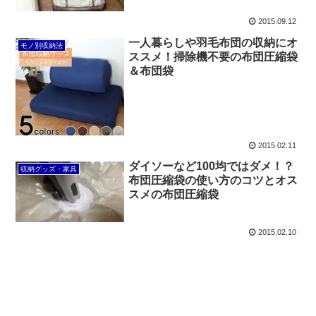
2015.09.12
一人暮らしや羽毛布団の収納にオ
モノ別収納法
ススメ！掃除機不要の布団圧縮袋
＆布団袋
2015.02.11
ダイソーなど100均ではダメ！？
収納グッズ・家具
布団圧縮袋の使い方のコツとオス
スメの布団圧縮袋
2015.02.10