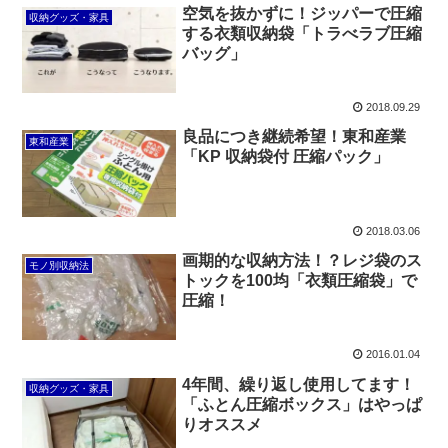
空気を抜かずに！ジッパーで圧縮
収納グッズ・家具
する衣類収納袋「トラべラブ圧縮
バッグ」
2018.09.29
良品につき継続希望！東和産業
東和産業
「KP 収納袋付 圧縮パック」
2018.03.06
画期的な収納方法！？レジ袋のス
モノ別収納法
トックを100均「衣類圧縮袋」で
圧縮！
2016.01.04
4年間、繰り返し使用してます！
収納グッズ・家具
「ふとん圧縮ボックス」はやっぱ
りオススメ