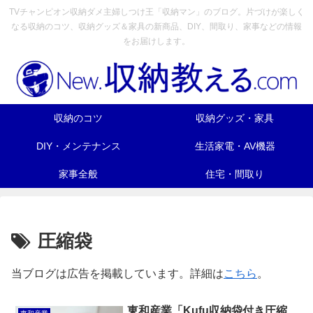
TVチャンピオン収納ダメ主婦しつけ王「収納マン」のブログ。片づけが楽しく
なる収納のコツ、収納グッズ＆家具の新商品、DIY、間取り、家事などの情報
をお届けします。
収納のコツ
収納グッズ・家具
DIY・メンテナンス
生活家電・AV機器
家事全般
住宅・間取り
圧縮袋
当ブログは広告を掲載しています。詳細は
こちら
。
東和産業「Kufu収納袋付き圧縮