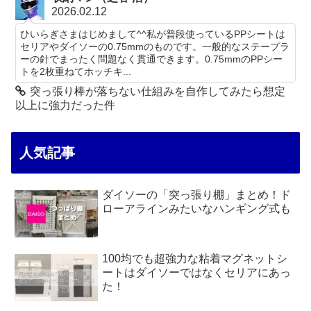
2026.02.12
ひいらぎさまはじめまして^^私が普段使っているPPシートは
セリアやダイソーの0.75mmのものです。一般的なステープラ
ーの針でまったく問題なく貫通できます。0.75mmのPPシー
トを2枚重ねてホッチキ...
突っ張り棒が落ちない仕組みを自作してみたら想定
以上に強力だった件
人気記事
ダイソーの「突っ張り棚」まとめ！ド
ローアラインみたいなハンギング式も
100均でも超強力な粘着マグネットシ
ートはダイソーではなくセリアにあっ
た！