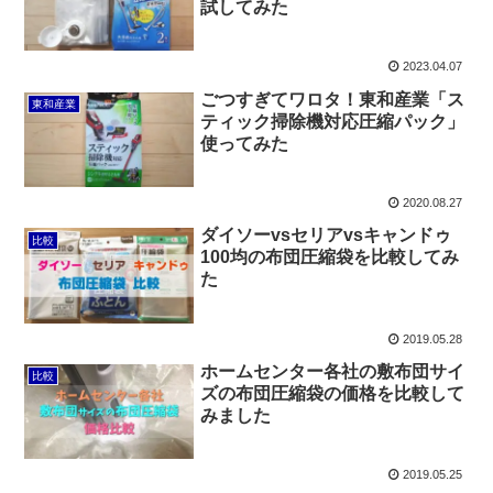
試してみた
2023.04.07
ごつすぎてワロタ！東和産業「ス
東和産業
ティック掃除機対応圧縮パック」
使ってみた
2020.08.27
ダイソーvsセリアvsキャンドゥ
比較
100均の布団圧縮袋を比較してみ
た
2019.05.28
ホームセンター各社の敷布団サイ
比較
ズの布団圧縮袋の価格を比較して
みました
2019.05.25