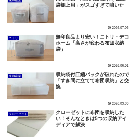
東和産業
袋棚上用」がスゴすぎて噴いた
2026.07.06
無印良品より安い！ニトリ・デコ
ニトリ
ホーム「高さが変わる布団収納
袋」
2026.06.01
収納袋付圧縮パックが破れたので
東和産業
「すき間に立てて布団収納」と交
換
2026.03.30
クローゼットに布団を収納した
クローゼット
い！そんなときは5つの収納アイ
ディアで解決