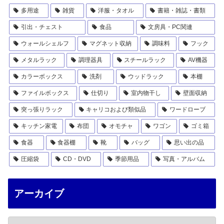
多用途
雑貨
洋服・タオル
書籍・雑誌・書類
引出・チェスト
食品
文房具・PC関連
ウォールシェルフ
マグネット収納
調味料
フック
メタルラック
調理器具
スチールラック
AV機器
カラーボックス
洗剤
ウッドラック
本棚
ファイルボックス
仕切り
室内物干し
壁面収納
突っ張りラック
キャリコおよび類似品
ワードローブ
キッチン家電
布団
オモチャ
ワゴン
ゴミ箱
食器
食器棚
靴
バッグ
思い出の品
圧縮袋
CD・DVD
季節用品
写真・アルバム
アーカイブ