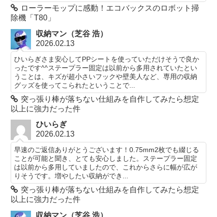
ローラーモップに感動！エコバックスのロボット掃
除機「T80」
収納マン（芝谷 浩）
2026.02.13
ひいらぎさま安心してPPシートを使っていただけそうで良か
ったです^^ステープラー固定は以前から多用されていたとい
うことは、キズが超小さいフックや壁美人など、専用の収納
グッズを使ってこられたということで...
突っ張り棒が落ちない仕組みを自作してみたら想定
以上に強力だった件
ひいらぎ
2026.02.13
早速のご返信ありがとうございます！0.75mm2枚でも綴じる
ことが可能と聞き、とても安心しました。ステープラー固定
は以前から多用していましたので、これからさらに幅が広が
りそうです。増やしたい収納ができ...
突っ張り棒が落ちない仕組みを自作してみたら想定
以上に強力だった件
収納マン（芝谷 浩）