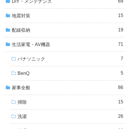
69
DIY・メンテナンス
15
地震対策
19
配線収納
71
生活家電・AV機器
7
パナソニック
5
BenQ
86
家事全般
15
掃除
26
洗濯