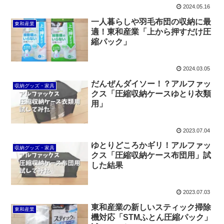
2024.05.16
一人暮らしや羽毛布団の収納に最
東和産業
適！東和産業「上から押すだけ圧
縮パック」
2024.03.05
だんぜんダイソー！？アルファッ
収納グッズ・家具
クス「圧縮収納ケースゆとり衣類
用」
2023.07.04
ゆとりどころかギリ！アルファッ
収納グッズ・家具
クス「圧縮収納ケース布団用」試
した結果
2023.07.03
東和産業の新しいスティック掃除
東和産業
機対応「STMふとん圧縮パック」