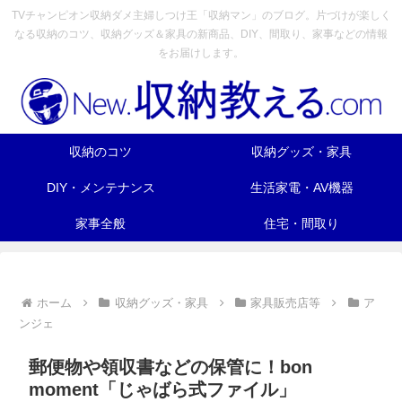
TVチャンピオン収納ダメ主婦しつけ王「収納マン」のブログ。片づけが楽しく
なる収納のコツ、収納グッズ＆家具の新商品、DIY、間取り、家事などの情報
をお届けします。
収納のコツ
収納グッズ・家具
DIY・メンテナンス
生活家電・AV機器
家事全般
住宅・間取り
ホーム
収納グッズ・家具
家具販売店等
ア
ンジェ
郵便物や領収書などの保管に！bon
moment「じゃばら式ファイル」