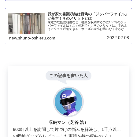
我が家の書類収納は百均の「ジッパーファイル」
が基本！そのメリットとは
家電の取扱説明書など、書類を収納するのに100均のジッ
パーファイルはすごく便利です。そのメリットは、本のよ
うに立てて収納できる、サイズの大小お構いなく小さな部
品も収納できる、穴あけ不要、必要な書類を探しやすい、
落としても壊れにくい、百均なので気軽に買い揃えられる
2022.02.08
new.shuno-oshieru.com
などです。
この記事を書いた人
収納マン（芝谷 浩）
600軒以上を訪問して片づけの悩みを解決し、1千点以上
の収納グッズをレビューした実績を持つ収納のプロ。