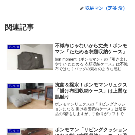
収納マン（芝谷 浩）
関連記事
不織布じゃないから丈夫！ボンモ
アンジェ
マン「たためる衣類収納ケース」
bon moment（ボンモマン）の「引き出し
やすい たためる 衣類収納ケース」は不織
布ではなくバッグの素材のような感じで
期待通りでした。縫製もシッカリしてい
て、衣類や布団を詰め込んでも安心で
す。おまけに、見た目もとても素敵。こ
抗菌＆撥水！ボンモマンリュクス
アンジェ
れで税込2,200円はむしろ安いと私は思い
「掛け布団収納ケース」は上質な
ます。
肌触り
ボンモマンリュクスの「リビングクッシ
ョンになる 掛け布団収納ケース」は通常
品の3倍もしますが、手触りがソフトで心
地良く、おまけに撥水、防汚、耐久性に
も優れているなど、高機能な布が使われ
ています。おまけに日本製なのですから
ボンモマン「リビングクッション
アンジェ
高価なのも納得です。