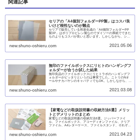
関連記事
セリアの「A4個別フォルダーPP製」はコスパ良
いけど根性ないのが難点
セリアで販売している和泉化成の「A4個別フォルダーPP
製3P」はポリプロピレン製なのでダイソーの厚紙でできた
ものよりもコスパが良いと思います。しかしながら、シー
トが薄いためファイルボックスの中でJの字に曲がってしま
いやすいのがデメリットです。
2021.05.06
new.shuno-oshieru.com
無印のファイルボックスにリヒトのハンギングフ
ォルダーが合うか試した結果
無印良品のファイルボックスにリヒトラボのハンギングフ
ォルダーがピッタリというのは事実でした。ニトリのNオ
ールやナカバヤシのキャパティでもOK。しかしながら、個
人的にはハンギングフォルダーを使う理由は乏しく、個別
ホルダーで十分と言うかむしろ個別ホルダーのほうがメリ
2021.03.08
new.shuno-oshieru.com
ットが多いと感じました。
【家電などの取扱説明書の収納方法6選】メリッ
トとデメリットのまとめ
家電などの取扱説明書の収納方法6選。ジッパーファイ
ル、ファイルボックス、アコーディオンファイル、クリア
ファイル、A4レターケース、ファイルスタンド、それぞれ
を使った場合のメリットとデメリットをまとめてみまし
た。
2021.04.23
new.shuno-oshieru.com