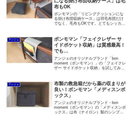
になる掛け布団収納ケース」は毛
布もOK
ボンモマンの「リビングクッションにな
る掛け布団収納ケース」は羽毛布団だけ
でなく、毛布もOKです。とてもシッカリ
した生地で、布団収納袋っぽくはなく、
普通にクッションとして使って違和感が
ありません。かさばる冬布団の収納スペ
ボンモマン「フェイクレザー サ
アンジェ
ースに困ったら是非ご検討ください。
イドポケット収納」は質感最高！
でも…
アンジェのオリジナルブランド「bon
moment（ボンモマン）」の「フェイクレ
ザー サイドポケット収納」を試してみま
した。質感はまるで本物の革にしか見え
なくて最高！しかしながら、あまり重い
モノは収められず、滑り落ちやすいのが
布製の救急箱だから薬の収まりが
アンジェ
難点です。
良い！ボンモマン「メディスンボ
ックス」
アンジェのオリジナルブランド・bon
moment（ボンモマン）の「メディスンボ
ックス」は布（ナイロン）製のシンプル
でオシャレな救急箱です。メインスペー
スに仕切りがなく、大小様々な薬の箱や
袋を収めやすい点がgood。内壁やフタ裏
などにポケットが設けられています。