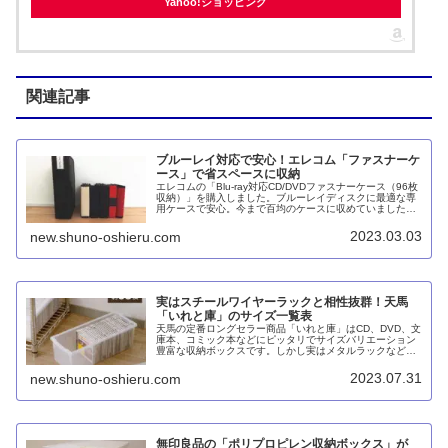
Yahoo!ショッピング
関連記事
ブルーレイ対応で安心！エレコム「ファスナーケ
ース」で省スペースに収納
エレコムの「Blu-ray対応CD/DVDファスナーケース（96枚
収納）」を購入しました。ブルーレイディスクに最適な専
用ケースで安心。今まで百均のケースに収めていました
が、1冊にまとまって省スペースかつ出し入れしやすくな
りました。
2023.03.03
new.shuno-oshieru.com
実はスチールワイヤーラックと相性抜群！天馬
「いれと庫」のサイズ一覧表
天馬の定番ロングセラー商品「いれと庫」はCD、DVD、文
庫本、コミック本などにピッタリでサイズバリエーション
豊富な収納ボックスです。しかし実はメタルラックなどの
奥行45cmのスチールワイヤーシェルフにもピッタリなので
す。他のモノを収納するにも便利でしょう。
2023.07.31
new.shuno-oshieru.com
無印良品の「ポリプロピレン収納ボックス」が