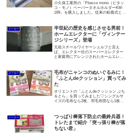
小久保工業所の「Pitacco mono（ピタッ
コ・モノ）ペーパータオルホルダーKM-
189」を購入しました。従来の粘着式とは
異なり、貼り直すことができるもので
す。それでいてシッカリと貼り付いてお
り、収納グッズオブザイヤーにふさわし
半世紀の歴史を感じさせる男前！
メーカー
い商品だと思います。
ホームエレクターに「ヴィンテー
ジシリーズ」登場
元祖スチールワイヤーシェルフと言え
ば、エレクター社のスーパーエレクター
と家庭用にアレンジされたホームエレク
ター。現在、多くのホームセンターでは
ドウシシャのルミナスラックとアイリス
オーヤマのメタルラックの2強がシェアを
毛布がニャンコのぬいぐるみに！
メーカー
握っているとは言え、エレ...
「ふとんdeクッション」買ってみ
た
オリエントの「ふとんdeクッション ぶち
＆とら」を買ってみました♡シングルサ
イズの毛布なら2枚、羽毛布団なら1枚を
収納可能。猫のぬいぐるみみたいで、く
そかわいいです。
つっぱり棒落下防止の最終兵器！
メーカー
トレたまで紹介「突っ張り棒が落
ちない君」