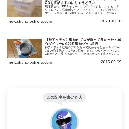
CDを収納するのにちょうど良い
無印良品の「PPキャリーボックス ロック付・大」と「ポ
リプロピレン収納ボックス・ワイド・中」はいずれもジャ
ケットCDを約100枚収納することができます。その際の重
さは12kg弱で比較的持ち運びやすい重さ。キャスターを付
けたい場合はPPキャリーボックス、ホワイト系が良い場合
2020.10.16
new.shuno-oshieru.com
はポリプロピレン収納ボックスを選ぶのが良いでしょう。
【神アイテム】収納のプロが買って良かったと思
うダイソーの100均収納グッズ5選
神アイテム！収納のプロが買って良かったと思うダイソー
の100均収納グッズを5つ紹介します。ジッパーファイル、
CDケース、滑り止めシート、メタルラック6連フック、マ
グネット缶ケースです。
2015.09.09
new.shuno-oshieru.com
この記事を書いた人