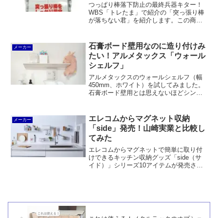
つっぱり棒落下防止の最終兵器キター！
WBS「トレたま」で紹介の「突っ張り棒
が落ちない君」を紹介します。この商品
は石膏ボード壁にホッチキスで固定する
もので、これを突っ張り棒の受けとする
わけです。外しても壁にほとんどキズが
石膏ボード壁用なのに造り付けみ
メーカー
残りません。
たい！アルメタックス「ウォール
シェルフ」
アルメタックスのウォールシェルフ（幅
450mm、ホワイト）を試してみました。
石膏ボード壁用とは思えないほどシンプ
ルでノイズレスなデザインがとても素敵
です。取り付けにはピラシェルのピン止
め金具を使うという点も心躍ります。価
エレコムからマグネット収納
メーカー
格は決して安くないですがそれに見合う
「side」発売！山崎実業と比較し
満足感が得られることでしょう。
てみた
エレコムからマグネットで簡単に取り付
けできるキッチン収納グッズ「side（サ
イド）」シリーズ10アイテムが発売され
ました。山崎実業のtowerやplateと比較す
ると、機能もサイズもほぼ同じで目新し
さはありません。