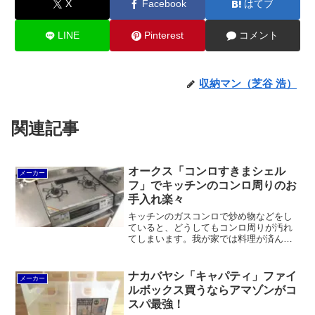
X
Facebook
はてブ
LINE
Pinterest
コメント
収納マン（芝谷 浩）
関連記事
オークス「コンロすきまシェル
メーカー
フ」でキッチンのコンロ周りのお
手入れ楽々
キッチンのガスコンロで炒め物などをし
ていると、どうしてもコンロ周りが汚れ
てしまいます。我が家では料理が済んだ
らすぐにコンロ周りを布巾でひと拭きす
るので、汚れがひどくなることは基本的
にないですが、それでもやっぱりみじん
ナカバヤシ「キャパティ」ファイ
メーカー
切りにしたタマネギなどが...
ルボックス買うならアマゾンがコ
スパ最強！