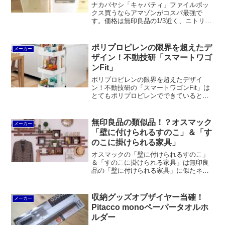
ナカバヤシ「キャパティ」ファイルボッ
クス買うならアマゾンがコスパ最強で
す。価格は無印良品の1/3近く、ニトリの
半値近いです。それでいて最短で翌日に
届きます。過去には薄いと感じられた時
期もありましたが、少なくとも現在は強
ポリプロピレンの限界を超えたデ
メーカー
度面で問題なさそうです。
ザイン！不動技研「スマートワゴ
ンFit」
ポリプロピレンの限界を超えたデザイ
ン！不動技研の「スマートワゴンFit」は
とてもポリプロピレンでできているとは
思えないほど耐荷重が大きく、洗練され
たデザインに仕上がっています。
無印良品の類似品！？オスマック
メーカー
「壁に付けられるすのこ」＆「す
のこに掛けられる家具」
オスマックの「壁に付けられるすのこ」
＆「すのこに掛けられる家具」は無印良
品の「壁に付けられる家具」に似たネー
ミングです。しかしながら、パクリとい
うわけではなく、すのこを知り尽くした
オスマックならではのウォールシェルフ
収納グッズオブザイヤー当確！
メーカー
です。
Pitacco monoペーパータオルホ
ルダー