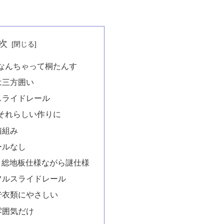
次
なんちゃって桐たんす
は三方囲い
スライドレール
それらしい作りに
箱組み
ールなし
＝総地板仕様ながら謎仕様
フルスライドレール
で衣類にやさしい
雰囲気だけ