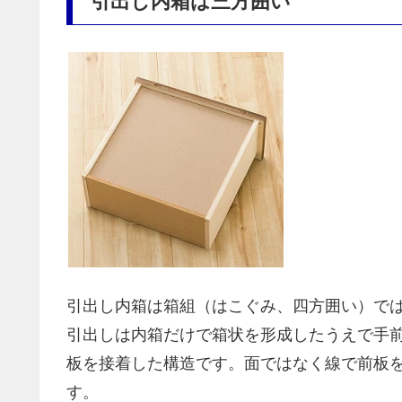
引出し内箱は三方囲い
引出し内箱は箱組（はこぐみ、四方囲い）で
引出しは内箱だけで箱状を形成したうえで手
板を接着した構造です。面ではなく線で前板
す。