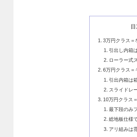
目
3万円クラス＝
引出し内箱
ローラー式
6万円クラス＝
引出内箱は
スライドレ
10万円クラス
最下段のみ
総地板仕様
アリ組みは