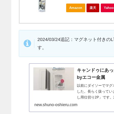
Amazon
楽天
Yah
2024/03/24追記：マグネット付
す。
キャンドゥにあっ
byエコー金属
以前にダイソーでマグ
した。長らく扱ってい
し用仕切り2P」です。
りプレートM」とまっ
new.shuno-oshieru.com