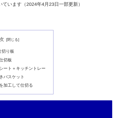
いています（2024年4月23日一部更新）
次
明仕切り板
キ仕切板
止めシート＋キッチントレー
り付きバスケット
木板を加工して仕切る