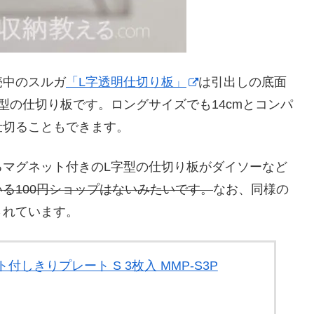
売中のスルガ
「L字透明仕切り板」
は引出しの底面
型の仕切り板です。ロングサイズでも14cmとコンパ
仕切ることもできます。
るマグネット付きのL字型の仕切り板がダイソーなど
る100円ショップはないみたいです。
なお、同様の
されています。
付しきりプレート S 3枚入 MMP-S3P