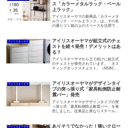
ス「カラーメタルラック・ペール
上ラック」
アイリスオーヤマの新商品「カラーメタ
ルラック・ペール上ラック」は、その名
の通りゴミ箱の上のスペースを活用でき
るカラーメタルラックです。ホワイト、
ブラウン、ブラックの3色が揃ったポール
径19mmのラックで、自分で組み合わせ
アイリスオーヤマが組立式のチェ
アイリスオーヤマ
を考えなくても良く、幅2サイズ、高さ2
ストを続々発売！デメリットはあ
サイズ用意されているのが魅力と言えま
る？
す。
アイリスオーヤマから立て続けに組立式
のチェストが発売されています。「ネス
ティングボックスチェスト」（NSBC-
500）は「BCチェスト」（BC-L）とほぼ
同じながら価格は逆に割高。「ウッドト
ップノックダウンチェスト」（KDMG-
アイリスオーヤマがデザインタイ
アイリスオーヤマ
564WT/565WT）は「ウッドトップMGチ
プの突っ張り式「家具転倒防止耐
ェスト」も同程度の価格なのにおそらく
震バー」発売
日本製ではなく中国製です。
アイリスオーヤマがデザインタイプの突
っ張り式「家具転倒防止耐震バー」を発
売しました。従来品と異なりスチール製
でスタイリッシュなデザインです。一方
で、価格がちょっと高めで、サイズバリ
エーションが少なく、耐久性の面でも従
ありそうでなかった！狭いクロー
アイリスオーヤマ