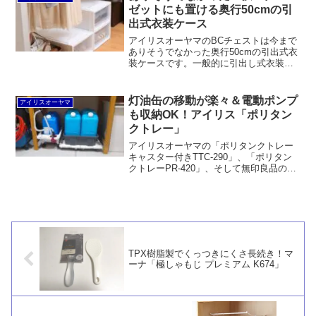
来品のほうが良さそうなニュアンスで
ゼットにも置ける奥行50cmの引
す。
出式衣装ケース
アイリスオーヤマのBCチェストは今まで
ありそうでなかった奥行50cmの引出式衣
装ケースです。一般的に引出し式衣装ケ
ースは奥行45cmの次は55cm。奥行50cm
というのはその中間で、狭いクローゼッ
トにも置けるサイズです。
灯油缶の移動が楽々＆電動ポンプ
アイリスオーヤマ
も収納OK！アイリス「ポリタン
クトレー」
アイリスオーヤマの「ポリタンクトレー
キャスター付きTTC-290」、「ポリタン
クトレーPR-420」、そして無印良品の
「縦にも横にも連結できるポリプロピレ
ン平台車」を使って、灯油缶と電動ポン
プを収納しました。キャスター付きで出
し入れが容易です。
TPX樹脂製でくっつきにくさ長続き！マ
ーナ「極しゃもじ プレミアム K674」