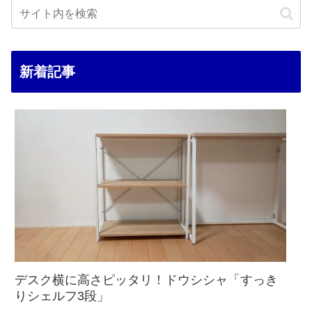
新着記事
デスク横に高さピッタリ！ドウシシャ「すっき
りシェルフ3段」