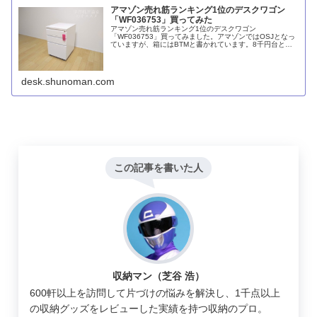
アマゾン売れ筋ランキング1位のデスクワゴン
「WF036753」買ってみた
アマゾン売れ筋ランキング1位のデスクワゴン
「WF036753」買ってみました。アマゾンではOSJとなっ
ていますが、箱にはBTMと書かれています。8千円台と低
価格であるにもかかわらず、全段フルスライドレールで開
閉も割りとスムーズ。無印良品のス...
desk.shunoman.com
この記事を書いた人
収納マン（芝谷 浩）
600軒以上を訪問して片づけの悩みを解決し、1千点以上
の収納グッズをレビューした実績を持つ収納のプロ。