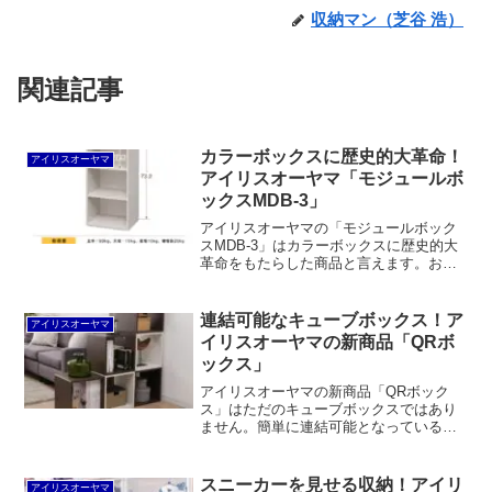
収納マン（芝谷 浩）
関連記事
カラーボックスに歴史的大革命！
アイリスオーヤマ
アイリスオーヤマ「モジュールボ
ックスMDB-3」
アイリスオーヤマの「モジュールボック
スMDB-3」はカラーボックスに歴史的大
革命をもたらした商品と言えます。およ
らくヨンパチ合板を使うことでコストを
抑えるだけでなく、A4ファイルや実用書
に最適なサイズを実現しています。
連結可能なキューブボックス！ア
アイリスオーヤマ
イリスオーヤマの新商品「QRボ
ックス」
アイリスオーヤマの新商品「QRボック
ス」はただのキューブボックスではあり
ません。簡単に連結可能となっているだ
けでなく、ネジが見えず、丸みを帯びた
デザイン。それでいて圧迫感を抑えつつ
落下防止のガードが付いているなど、機
スニーカーを見せる収納！アイリ
アイリスオーヤマ