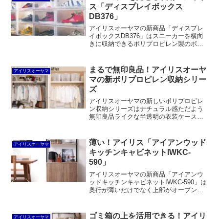
能面でも良くできています。
ス「ディスプレイボックス
DB376」
アイリスオーヤマの新商品「ディスプレ
イボックスDB376」はスニーカーを横向
きに収納できるポリプロピレン製のボッ
クスです。価格はちょっと高いものの、
靴のデザインがよく見えるうえ、ハイカ
ットのバッシュも収納できるサイズがナ
まるで無印良品！アイリスオーヤ
アイリスオーヤマ
イス。ほかの趣味のコレクションケース
マの新ポリプロピレン収納シリー
としても良いでしょう。
ズ
アイリスオーヤマの新しいポリプロピレ
ン収納シリーズはナチュラル感ただよう
無印良品ライクな半透明の衣装ケースな
どがラインナップされています。いずれ
も既存商品を半透明にしただけの色違
い。価格はほとんど変わりません。全部
薄い！アイリス「アイアンウッド
アイリスオーヤマ
同じ色で統一できるのはメリットと言え
キッチンキャビネットIWKC-
るでしょう。
590」
アイリスオーヤマの新商品「アイアンウ
ッドキッチンキャビネットIWKC-590」は
奥行が薄いだけでなく上部がオープンシ
ェルフになっているため圧迫感が少ない
というのが最大の特徴となっています。
ゴミ箱の上を活用できる！アイリ
アイリスオーヤマ