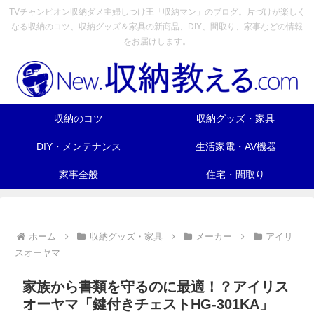
TVチャンピオン収納ダメ主婦しつけ王「収納マン」のブログ。片づけが楽しく
なる収納のコツ、収納グッズ＆家具の新商品、DIY、間取り、家事などの情報
をお届けします。
収納のコツ
収納グッズ・家具
DIY・メンテナンス
生活家電・AV機器
家事全般
住宅・間取り
ホーム
収納グッズ・家具
メーカー
アイリ
スオーヤマ
家族から書類を守るのに最適！？アイリス
オーヤマ「鍵付きチェストHG-301KA」