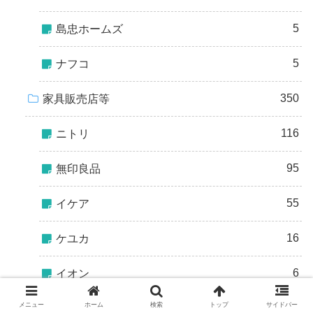
5
島忠ホームズ
5
ナフコ
350
家具販売店等
116
ニトリ
95
無印良品
55
イケア
16
ケユカ
6
イオン
メニュー
ホーム
検索
トップ
サイドバー
21
ベルメゾン