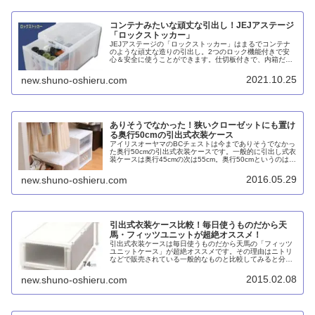
コンテナみたいな頑丈な引出し！JEJアステージ
「ロックストッカー」
JEJアステージの「ロックストッカー」はまるでコンテナ
のような頑丈な造りの引出し。2つのロック機能付きで安
心＆安全に使うことができます。仕切板付きで、内箱だけ
をコンテナとして持ち運んだり積み重ねたりすることもで
きます。
2021.10.25
new.shuno-oshieru.com
ありそうでなかった！狭いクローゼットにも置け
る奥行50cmの引出式衣装ケース
アイリスオーヤマのBCチェストは今までありそうでなかっ
た奥行50cmの引出式衣装ケースです。一般的に引出し式衣
装ケースは奥行45cmの次は55cm。奥行50cmというのはそ
の中間で、狭いクローゼットにも置けるサイズです。
2016.05.29
new.shuno-oshieru.com
引出式衣装ケース比較！毎日使うものだから天
馬・フィッツユニットが超絶オススメ！
引出式衣装ケースは毎日使うものだから天馬の「フィッツ
ユニットケース」が超絶オススメです。その理由はニトリ
などで販売されている一般的なものと比較してみると分か
ります。フィッツユニットはサイズバリエーションが豊富
で天板にアルミ補強枠が入っていて頑丈で変形しにくく、
2015.02.08
new.shuno-oshieru.com
ストレスなくスムーズに開閉できるので散らかりにくいの
です。