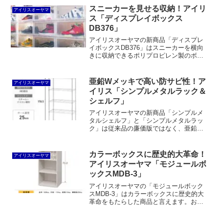
スニーカーを見せる収納！アイリ
アイリスオーヤマ
ス「ディスプレイボックス
DB376」
アイリスオーヤマの新商品「ディスプレ
イボックスDB376」はスニーカーを横向
きに収納できるポリプロピレン製のボッ
クスです。価格はちょっと高いものの、
靴のデザインがよく見えるうえ、ハイカ
ットのバッシュも収納できるサイズがナ
亜鉛Wメッキで高い防サビ性！ア
アイリスオーヤマ
イス。ほかの趣味のコレクションケース
イリス「シンプルメタルラック＆
としても良いでしょう。
シェルフ」
アイリスオーヤマの新商品「シンプルメ
タルシェルフ」と「シンプルメタルラッ
ク」は従来品の廉価版ではなく、亜鉛メ
ッキとクロメートのWメッキを施して防
錆性能を高めたものです。価格はアップ
するものの、ガレージや物置、水回りで
カラーボックスに歴史的大革命！
アイリスオーヤマ
の使用も可能となっています。ただし、
アイリスオーヤマ「モジュールボ
従来品よりも青みが強くて安っぽいかも
ックスMDB-3」
しれません。
アイリスオーヤマの「モジュールボック
スMDB-3」はカラーボックスに歴史的大
革命をもたらした商品と言えます。およ
らくヨンパチ合板を使うことでコストを
抑えるだけでなく、A4ファイルや実用書