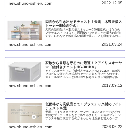
トは消費者には感じられないのが残念。
2022.12.05
new.shuno-oshieru.com
両面から引き出せるチェスト！天馬「木製天板ス
トッカー550組立式」
天馬の新商品「木製天板ストッカー550組立式」はただの
プラチェストではなく、両面使いできることが最大の特徴
です。LDKなど比較的広い部屋で軽いモノを収納するのに
適しています。組立品ながら日本製で安心して使うことが
できることでしょう。
2021.09.24
new.shuno-oshieru.com
家族から書類を守るのに最適！？アイリスオーヤ
マ「鍵付きチェストHG-301KA」
アイリスオーヤマの「鍵付きチェストHG-301KA」はポリ
プロピレン製の引出式衣装ケースに鍵が付いたものです。
スチール製に比べると軽いので持ち去られる危険性がある
ものの、家族から書類を守るのに最適だと考えられます。
2017.09.12
new.shuno-oshieru.com
低価格から高級品まで！プラスチック製のワイド
チェスト36選
天馬、アイリスオーヤマ、サンカ、JEJアステージなどの
主要なプラチェストをまとめてみました。天馬のフィッツ
プラスを軸に検討するのがもっとも理想的と言える一方、
価格の安さでアイリスオーヤマのウッドトップチェストHG
も魅力的です。
2026.06.22
new.shuno-oshieru.com