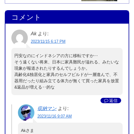
コメント
Ak
より:
2023/11/15 6:17 PM
円安なのにインドネシアの方に移転ですか‥
そう遠くない将来、日本に家具難民が溢れる、みたいな
現象が報道されたりするんでしょうか。
高齢化&独居化と家具のセルフビルドが一層進んで、不
器用だったり組み立てる体力が無くて買った家具を放置
&返品が増える‥的な
返信
収納マン
より:
2023/11/16 9:07 AM
Akさま