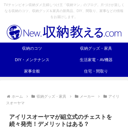
TVチャンピオン収納ダメ主婦しつけ王「収納マン」のブログ。片づけが楽しく
なる収納のコツ、収納グッズ＆家具の新商品、DIY、間取り、家事などの情報
をお届けします。
収納のコツ
収納グッズ・家具
DIY・メンテナンス
生活家電・AV機器
家事全般
住宅・間取り
ホーム
収納グッズ・家具
メーカー
アイリ
スオーヤマ
アイリスオーヤマが組立式のチェストを
続々発売！デメリットはある？