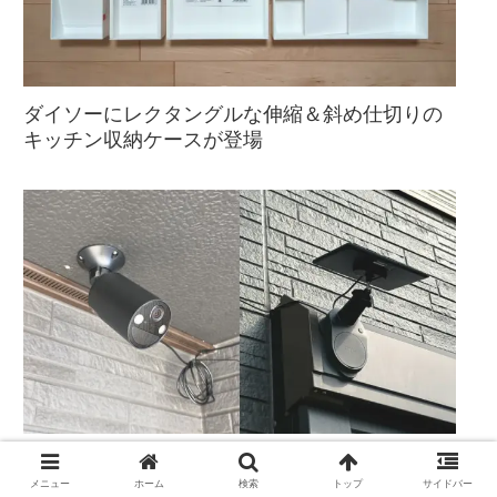
ダイソーにレクタングルな伸縮＆斜め仕切りの
キッチン収納ケースが登場
ソーラー給電の防犯カメラ「Tapo C411」を軒
下と雨戸に設置
メニュー
ホーム
検索
トップ
サイドバー