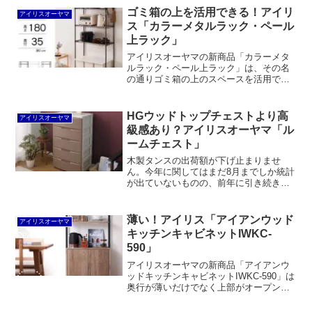
インナップは少なく、見た目重視であま
ゴミ箱の上を活用できる！アイリ
アイリスオーヤマ
り機能的とも言えません。
ス「カラーメタルラック・ペール
上ラック」
アイリスオーヤマの新商品「カラーメタ
ルラック・ペール上ラック」は、その名
の通りゴミ箱の上のスペースを活用でき
るカラーメタルラックです。ホワイト、
ブラウン、ブラックの3色が揃ったポール
径19mmのラックで、自分で組み合わせ
HGウッドトップチェストより高
アイリスオーヤマ
を考えなくても良く、幅2サイズ、高さ2
級感あり？アイリスオーヤマ「ル
サイズ用意されているのが魅力と言えま
ームチェスト」
す。
木製タンスの出荷額が下げ止まりませ
ん。今年に関してはまだ8月までしか統計
が出ていないものの、前年に引き続き前
年比マイナス15～20％程度となる見込み
です。個人的には品質の高いタンスを見
るとうれしくなる一方、多くの家庭では
薄い！アイリス「アイアンウッド
アイリスオーヤマ
必要とされなくなって...
キッチンキャビネットIWKC-
590」
アイリスオーヤマの新商品「アイアンウ
ッドキッチンキャビネットIWKC-590」は
奥行が薄いだけでなく上部がオープンシ
ェルフになっているため圧迫感が少ない
というのが最大の特徴となっています。