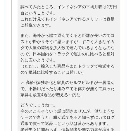
調べてみたところ、インドネシアの平均月収は2万円
台ということです。
これだけ見てもインドネシアで作るメリットは容易
に想像できます。
また、海外から船で運んでくると距離が長いのでコ
ストが掛かりそうに思いますが、すごく大きなイカ
ダで大量の荷物を少人数で運んでいるようなものな
ので、日本国内をトラックで運ぶのに比べると相対
的に安いようです。
（ただし、輸入した商品をまたトラックで輸送する
ので単純に比較することは難しい）
＞ 高齢化&独居化と家具のセルフビルドが一層進ん
で、不器用だったり組み立てる体力が無くて買った
家具を放置&返品が増える‥的な
どうでしょうねー。
今のところそういう話は聞きませんが、似たような
ケースで言うと、組立式であると知らずにカタログ
通販で買って返品…という話は昔からあります。
老若男女に関わらず、情報弱者や無気力者が増える