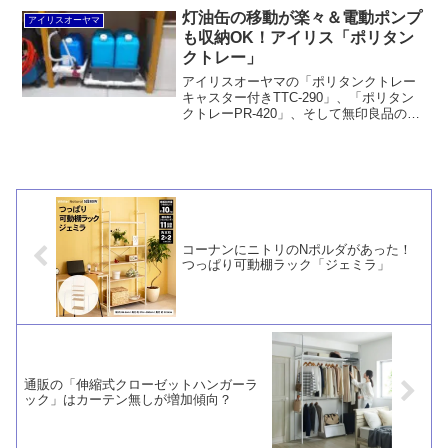
に最適なサイズを実現しています。
灯油缶の移動が楽々＆電動ポンプ
アイリスオーヤマ
も収納OK！アイリス「ポリタン
クトレー」
アイリスオーヤマの「ポリタンクトレー
キャスター付きTTC-290」、「ポリタン
クトレーPR-420」、そして無印良品の
「縦にも横にも連結できるポリプロピレ
ン平台車」を使って、灯油缶と電動ポン
プを収納しました。キャスター付きで出
し入れが容易です。
コーナンにニトリのNポルダがあった！
つっぱり可動棚ラック「ジェミラ」
通販の「伸縮式クローゼットハンガーラ
ック」はカーテン無しが増加傾向？