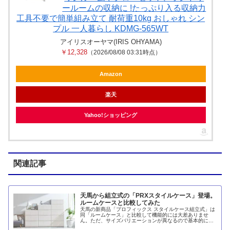
ールームの収納に !たっぷり入る収納力
工具不要で簡単組み立て 耐荷重10kg おしゃれ シン
プル 一人暮らし KDMG-565WT
アイリスオーヤマ(IRIS OHYAMA)
￥12,328
（2026/08/08 03:31時点）
Amazon
楽天
Yahoo!ショッピング
関連記事
天馬から組立式の「PRXスタイルケース」登場。
ルームケースと比較してみた
天馬の新商品「プロフィックス スタイルケース組立式」は
同「ルームケース」と比較して機能的には大差ありませ
ん。ただ、サイズバリエーションが異なるので基本的に競
合しないです。しかしながら、組立式であることのメリッ