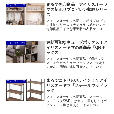
まるで無印良品！アイリスオーヤ
アイリスオーヤマ
マの新ポリプロピレン収納シリー
ズ
アイリスオーヤマの新しいポリプロピレ
ン収納シリーズはナチュラル感ただよう
無印良品ライクな半透明の衣装ケースな
どがラインナップされています。いずれ
も既存商品を半透明にしただけの色違
い。価格はほとんど変わりません。全部
連結可能なキューブボックス！ア
アイリスオーヤマ
同じ色で統一できるのはメリットと言え
イリスオーヤマの新商品「QRボ
るでしょう。
ックス」
アイリスオーヤマの新商品「QRボック
ス」はただのキューブボックスではあり
ません。簡単に連結可能となっているだ
けでなく、ネジが見えず、丸みを帯びた
デザイン。それでいて圧迫感を抑えつつ
落下防止のガードが付いているなど、機
まるでニトリのステイン！？アイ
アイリスオーヤマ
能面でも良くできています。
リスオーヤマ「スチールウッドラ
ック」
アイリスオーヤマの新商品「スチールウ
ッドラックSWR」はカフェ風もしくはヴ
ィンテージ風と言えるテイストのスチー
ル＆合板のラックです。ニトリのステイ
ンシリーズにちょっと似ていますが、ラ