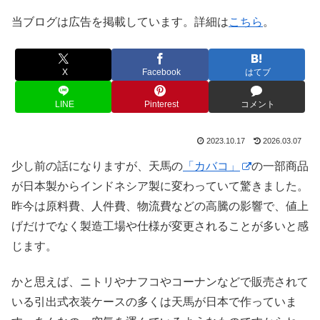
当ブログは広告を掲載しています。詳細は
こちら
。
X
Facebook
はてブ
LINE
Pinterest
コメント
2023.10.17
2026.03.07
少し前の話になりますが、天馬の
「カバコ」
の一部商品
が日本製からインドネシア製に変わっていて驚きました。
昨今は原料費、人件費、物流費などの高騰の影響で、値上
げだけでなく製造工場や仕様が変更されることが多いと感
じます。
かと思えば、ニトリやナフコやコーナンなどで販売されて
いる引出式衣装ケースの多くは天馬が日本で作っていま