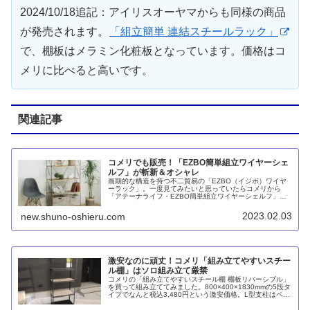
2024/10/18追記：アイリスオーヤマからも同様の商品
が発売されます。
「組立簡単 連結スチールラック」
で、棚板はメラミン化粧板となっています。価格はコ
メリに比べると高いです。
関連記事
コメリでも販売！「EZBO簡単組立ワイヤーシェ
ルフ」が斬新＆オシャレ
画期的な構造を持つ不二貿易の「EZBO（イジボ）ワイヤ
ーラック」。一度見てみたいと思っていたらコメリから
「アテーナライフ・EZBO簡単組立ワイヤーシェルフ」が
発売されたので見てきました。驚くことに横揺れはほとん
ど感じられず、組み立ても分解も簡単、インテリアとして
2023.02.03
new.shuno-oshieru.com
も良いと思いました。
激安なのに頑丈！コメリ「組み立てやすいスチー
ル棚」はソロ組み立て厳禁
コメリの「組み立てやすいスチール棚 棚板リバーシブル」
を買って組み立ててみました。800×400×1830mmの5段タ
イプでなんと税込3,480円という激安価格。L型支柱はペラ
いのに頑丈でグラつきナシ。棚板はリバーシブルなうえに
フラットで使い勝手も良し。ただし、二人じゃないと組み