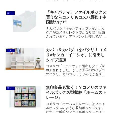
「Style+（スタイルプラス）ボックス＆
トレー」の色違いです。プロパーがブラ
ウンのところ、コメリはホワイト。カイ
「キャパティ」ファイルボックス
コメリ
ンズ×吉川国工業所の「Skitto（スキッ
買うならコメリもコスパ最強！中
ト）」のように並べたり積み重ねるのに
国製だけど
便利です。
ナカバヤシ「キャパティ」ファイルボッ
クスがコメリセレクトでかなり安く販売
されています。アマゾンと比較してA4レ
ギュラーサイズ（フボKN-E4-CR）は3割
以上も安いです。強度も変わりません。
しかし、アマゾンで販売されているプロ
カバコ＆カバゾコをパクリ！コメ
コメリ
パー（FB-E4-CRN）は日本製、コメリは
リ×サンカ「イニシオ」に引出し
中国製です。
タイプ追加
コメリの「イニシオ」に引出しタイプが
追加されました。まるで天馬のカバゾコ
のパクリ。カバコそっくりのほうもリニ
ューアルされてフラップボックスタイプ
と命名。カラバリは5色から4色になり、
同時に値上げもされています。製造はコ
無印良品も驚く！？コメリのファ
コメリ
メリと同じく新潟に本社を置くサンカ。
イルボックス型収納「ホームスト
レージ」
コメリの「ホームストレージ」はファイ
ルボックスのような収納ボックスです。
ただ、一般的なファイルボックスとはサ