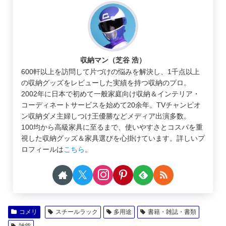
収納マン（芝谷 浩）
600軒以上を訪問して片づけの悩みを解決し、1千点以上
の収納グッズをレビューした実績を持つ収納のプロ。
2002年に日本で初めて一般家庭向け収納＆インテリア・
コーディネートサービスを始めて20余年。TVチャンピオ
ン収納ダメ主婦しつけ王優勝などメディア出演多数。
100均から高級家具に至るまで、使いやすさとコスパを重
視した収納グッズ＆家具選びを心掛けています。詳しいプ
ロフィールは
こちら
。
コメリ
スチールラック
多用途
書籍・雑誌・書類