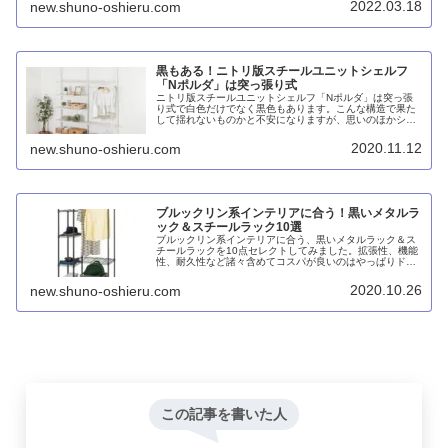
2022.03.18
new.shuno-oshieru.com
立ては難しいですし、ゴムハンマーで叩く際の金属音がス
ゴイです。
黒もある！ニトリ版スチールユニットシェルフ
「Nポルダ」は突っ張り式
ニトリ版スチールユニットシェルフ「Nポルダ」は突っ張
り式で白色だけでなく黒色もあります。こんな構造で果た
して揺れないものかと不安になりますが、思いのほかシッ
カリしていて、しかも無印良品と比較しても税込1万円を
切る「おねだん以上」の価格です。
2020.11.12
new.shuno-oshieru.com
ブルックリン系インテリアに合う！黒いメタルラ
ック＆スチールラック10選
ブルックリン系インテリアに合う、黒いメタルラック＆ス
チールラックを10点セレクトしてみました。拡張性、機能
性、耐久性など諸々含めてコスパが良いのはやっぱりドウ
シシャの「ルミナス・ノワール」。一方でインテリア性高
めで定番なのは市場の「アンセム」。あと諸々。
2020.10.26
new.shuno-oshieru.com
この記事を書いた人