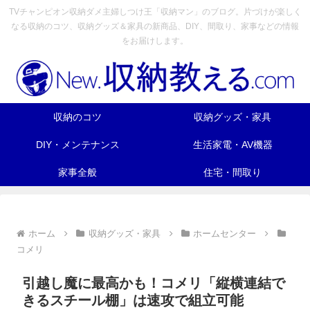
TVチャンピオン収納ダメ主婦しつけ王「収納マン」のブログ。片づけが楽しく
なる収納のコツ、収納グッズ＆家具の新商品、DIY、間取り、家事などの情報
をお届けします。
収納のコツ
収納グッズ・家具
DIY・メンテナンス
生活家電・AV機器
家事全般
住宅・間取り
ホーム
収納グッズ・家具
ホームセンター
コメリ
引越し魔に最高かも！コメリ「縦横連結で
きるスチール棚」は速攻で組立可能