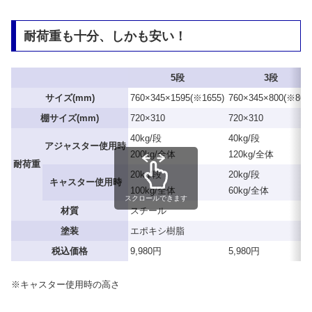
耐荷重も十分、しかも安い！
5段
3段
サイズ(mm)
760×345×1595(※1655)
760×345×800(※860
棚サイズ(mm)
720×310
720×310
40kg/段
40kg/段
アジャスター使用時
200kg/全体
120kg/全体
耐荷重
20kg/段
20kg/段
キャスター使用時
100kg/全体
60kg/全体
スクロールできます
材質
スチール
塗装
エポキシ樹脂
税込価格
9,980円
5,980円
※キャスター使用時の高さ