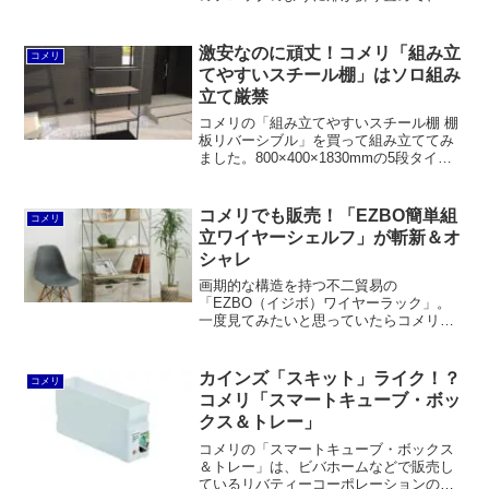
馬のカバコのように扉を天板下にスライ
ドインできるからです。サイドに大きめ
のハンドルが付いているので持ち運びや
激安なのに頑丈！コメリ「組み立
コメリ
すいのもメリットです。
てやすいスチール棚」はソロ組み
立て厳禁
コメリの「組み立てやすいスチール棚 棚
板リバーシブル」を買って組み立ててみ
ました。800×400×1830mmの5段タイプ
でなんと税込3,480円という激安価格。L
型支柱はペラいのに頑丈でグラつきナ
シ。棚板はリバーシブルなうえにフラッ
コメリでも販売！「EZBO簡単組
コメリ
トで使い勝手も良し。ただし、二人じゃ
立ワイヤーシェルフ」が斬新＆オ
ないと組み立ては難しいですし、ゴムハ
シャレ
ンマーで叩く際の金属音がスゴイです。
画期的な構造を持つ不二貿易の
「EZBO（イジボ）ワイヤーラック」。
一度見てみたいと思っていたらコメリか
ら「アテーナライフ・EZBO簡単組立ワ
イヤーシェルフ」が発売されたので見て
きました。驚くことに横揺れはほとんど
カインズ「スキット」ライク！？
コメリ
感じられず、組み立ても分解も簡単、イ
コメリ「スマートキューブ・ボッ
ンテリアとしても良いと思いました。
クス＆トレー」
コメリの「スマートキューブ・ボックス
＆トレー」は、ビバホームなどで販売し
ているリバティーコーポレーションの