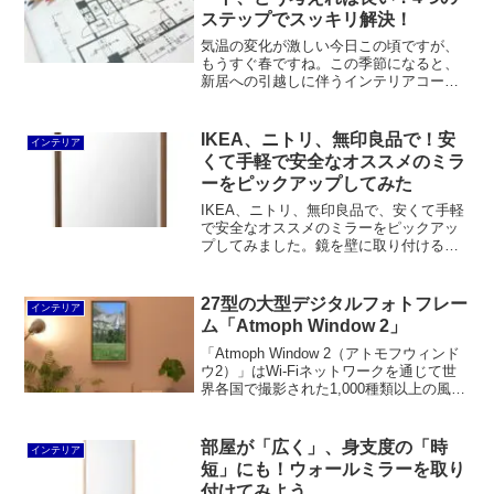
活用できるはずです。
ステップでスッキリ解決！
気温の変化が激しい今日この頃ですが、
もうすぐ春ですね。この季節になると、
新居への引越しに伴うインテリアコーデ
ィネートのご相談が増えます。基本的に
引越しの後でも普段の模様替えでもイン
テリアコーディネートの基本は変わりま
IKEA、ニトリ、無印良品で！安
インテリア
せん。ただ、引越したから...
くて手軽で安全なオススメのミラ
ーをピックアップしてみた
IKEA、ニトリ、無印良品で、安くて手軽
で安全なオススメのミラーをピックアッ
プしてみました。鏡を壁に取り付けると
洋服のコーディネートの際に便利なだけ
でなく、部屋が広く見えるという効果も
あります。価格も安いので、ぜひ活用し
27型の大型デジタルフォトフレー
インテリア
ましょう。
ム「Atmoph Window 2」
「Atmoph Window 2（アトモフウィンド
ウ2）」はWi-Fiネットワークを通じて世
界各国で撮影された1,000種類以上の風景
写真や動画を楽しむことができる窓型ス
マートディスプレイです。Googleカレン
ダーなどを表示させることもできます。
部屋が「広く」、身支度の「時
インテリア
ウッドモデルはカリモク家具が製造。
短」にも！ウォールミラーを取り
付けてみよう