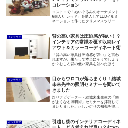
コレーション
コストコで「ぬいぐるみのオーナメント
6個入り レッド」を購入してLEDイルミ
ネーションで作ったクリスマスツリーを
デコレーションしました。めちゃかわい
いです。トナカイ、サンタクロース、フ
クロウ、スノーマン、犬、ペンギンがセ
背の高い家具は圧迫感が強い！？
インテリア
ットになっています。
インテリアの常識を覆す収納レイ
アウト＆カラーコーディネート術
「背の高い家具は圧迫感が強い」と言わ
れますが、果たして本当にそうでしょう
か？むしろ背の低い家具を並べたほうが
圧迫感が強くなる場合があります。イン
テリアの常識を覆す収納レイアウト＆カ
ラーコーディネート術を紹介しましょ
目からウロコが落ちまくり！結城
インテリア
う。
未来先生の照明セミナーを聞いて
きました
灯りナビゲーター・結城未来先生の「頭
がよくなる照明術」セミナーを拝聴して
まいりました。正しい灯りの知識を得て
照明や日照を工夫して取り入れれば心身
ともに健康になれるという考えはとても
素晴らしいです。インテリアや収納だけ
引越し後のインテリアコーディネ
インテリア
でなく、睡眠や学習、仕事など、幅広く
ート、どう考えれば良い？4つの