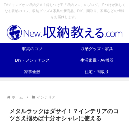
TVチャンピオン収納ダメ主婦しつけ王「収納マン」のブログ。片づけが楽しく
なる収納のコツ、収納グッズ＆家具の新商品、DIY、間取り、家事などの情報
をお届けします。
収納のコツ
収納グッズ・家具
DIY・メンテナンス
生活家電・AV機器
家事全般
住宅・間取り
ホーム
インテリア
メタルラックはダサイ！？インテリアのコ
ツさえ掴めば十分オシャレに使える