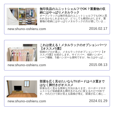
無印良品のユニットシェルフでOK？重量物の収
納にはやっぱりメタルラック
オープンラックは無印良品のユニットシェルフでもOKと思
われるかもしれませんが、どうしても横揺れがします。重
量物の収納にはやっぱりメタルラックの方が適していま
す。
2016.02.17
new.shuno-oshieru.com
これは使える！メタルラックのオプションパーツ
【オススメ5選】
収納のプロが選ぶ、メタルラックのオプションパーツ【オ
ススメ5選】を紹介します。サイドバー、傾斜ハンガー、
ハーフ棚板、5連ハンガーも便利ですが、No.1はやっぱり
コの字バー。高脚式にすることで掃除もしやすくなりま
す。
2015.08.13
new.shuno-oshieru.com
部屋を広く見せたいならTVボードはベタ置きで
はなく脚付きがオススメ
部屋を広く見せる簡単な方法があります。ローボードやチ
ェストなど収納家具を脚付きのものに変えるだけでOKで
す。それだけで床が見える面積が増え、部屋が広く感じら
れるようになります。
2024.01.29
new.shuno-oshieru.com