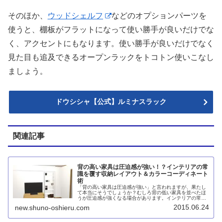
そのほか、
ウッドシェルフ
などのオプションパーツを
使うと、棚板がフラットになって使い勝手が良いだけでな
く、アクセントにもなります。使い勝手が良いだけでなく
見た目も追及できるオープンラックをトコトン使いこなし
ましょう。
ドウシシャ【公式】ルミナスラック
関連記事
背の高い家具は圧迫感が強い！？インテリアの常
識を覆す収納レイアウト＆カラーコーディネート
術
「背の高い家具は圧迫感が強い」と言われますが、果たし
て本当にそうでしょうか？むしろ背の低い家具を並べたほ
うが圧迫感が強くなる場合があります。インテリアの常識
を覆す収納レイアウト＆カラーコーディネート術を紹介し
2015.06.24
new.shuno-oshieru.com
ましょう。