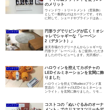
のメリット
ウィンドウ・トリートメント（窓装飾）
として一般的なのはカーテンです。それ
に対して、シェードやブラインドはあま
り一般的とは言えません。カーテンは合
理的な理由で支持されており、一般的に
普及しているからです。カーテンが支持
円形ラグでリビングが広く！オシ
インテリア
される合理的な理由 既製...
ャレでシャギーな「レーベン
2（デタント）」
楽天市場のラグリーさんからシャギーな
円形ラグ「レーベン2」をご提供いただき
ましたのでレビューします。光沢感があ
り美しく、表面がふわっとしていて気持
ち良い。小ぶりな円形なのでリビングが
広く見えます。正式な商品名はデタン
ハロウィンを控えてカボチャの
インテリア
ト。販売元は荻原、製造元は泉州・泉大
LEDイルミネーションを玄関に飾
津市の吉田房織物と思われます。
りました
ハロウィンを控えてMiudecoブランド直
営店の「カボチャのLEDイルミネーショ
ンライト」を玄関に飾りました。リモコ
ン付きでコスパが良いです。階段の手摺
にはマステ＋超強力両面テープで、天井
にはホッチキスで吊り下げました。
コストコの「ぬいぐるみのオーナ
インテリア
メント」でクリスマスツリーをデ