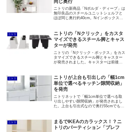
同じ奥行
ニトリの新商品「Nポルダ・ディープ」は
無印良品のスチールユニットシェルフと
ほぼ同じ奥行約40cm。Nインボックスや
引出NインボックスA4奥深、折りたたみ
デスクとの相性も良さそうです。
ニトリの「Nクリック」をカスタ
ニトリ
マイズできるスチール脚とキャス
ターが発売
ニトリの「Nクリック・ボックス」をカス
タマイズできるスチール脚とキャスター
が発売されました。キャスターは前後に
しか動かないのが残念ですが、脚はアジ
ャスター付きで高さ調整可能。フラッシ
ュ合板ではなくベタ芯でカスタマイズし
ニトリが上台も引出しの「幅1cm
ニトリ
やすいということも訴求できそうです。
単位で選べるキッチン隙間収納」
を発売
ニトリネットで「幅1cm単位で選べる取
り出しやすい隙間収納」が発売されまし
た。上台も引出式なので奥行55cmでも奥
のモノに手が届きやすいのがメリットで
す。以前からニトリでは「すきまくん」
でお馴染みのフジイが作っていると思し
まるでIKEAのカラックス！？ニ
ニトリ
きサイスオーダー対応のすき間家具を扱
トリのパーティション「プレフ
っていますが、それとはメーカーが異な