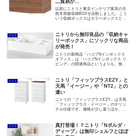
二貿易が…
以前にニトリと東京インテリア家具の天
然木突板収納BOXを比較しました。こう
いう収納ボックスはカラーボックスとセ
ットで使わなくとも、普遍的なサイズ感
なので使い勝手が良く、プラスチックや
プリント紙と違って質感が良いのでイン
ニトリから無印良品の「収納キャ
ニトリ
テリアを損なうこともあ...
リーボックス」にソックリな商品
が発売！
ニトリの新商品「ハコブNインボックス
オフィス」は「ハコブNインボックス リ
ビング」の関連商品というよりも、無印
良品の「ポリプロピレン収納キャリーボ
ックス・ワイド」にソックリです。しか
しながら、取っ手が収納可能、仕切り板
ニトリ「フィッツプラスEZY」と
ニトリ
も動かせる、おまけに価格が安いと、メ
天馬「イージー」や「NT2」との
リットも多いです。
違い
ニトリの「フィッツプラスEZY」は天馬
「フィッツプラス・イージー」のオリジ
ナル仕様です。価格が少し違うほか、カ
ラー2色展開となっています。「NT2」が
モカ色のみとなったので、今後はEZYを
主体に販売していくということでしょ
真打登場！？ニトリ「Nポルダ・
ニトリ
う。
ディープ」は無印シェルフとほぼ