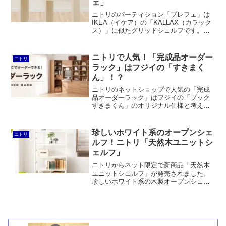
ェ」
るようです。
ニトリのパーティション「プレフェ」は
IKEA（イケア）の「KALLAX（カラック
ス）」に似たグリッドシェルフです。し
かしながら、プレフェは奥行がコンパク
トでサイズバリエーションが少なく、キ
ャスター付き、可動棚板をセット可能な
ニトリで人気！「完成品オーダー
ニトリ
ど、カラックスと比較すると違いもあり
ラック」はフジイの「すきまく
ます。むしろ、プロモと関連性の高い商
ん」！？
品です。
ニトリのネットショップで人気の「完成
品オーダーラック」はフジイの「ブック
すきまくん」のオリジナル仕様と考えら
れます。国産で幅1cm単位サイズオーダ
ーなど仕様がかなり似ているからです。
一方でニトリは幅90cmまでオーダー可能
珍しいホワイト系のオープンシェ
ニトリ
となっているなど魅力も豊富です。
ルフ！ニトリ「天然木ユニットシ
ェルフ」
ニトリからネット限定で新商品「天然木
ユニットシェルフ」が発売されました。
珍しいホワイト系の木製オープンシェル
フです。「組合せによって拡張可能な便
利なシェルフ」というシリーズ名が設け
られており、ダークブラウン色も用意さ
れています。しかし、無印良品のパイン
材ユニットシェルフと比較すると価格は