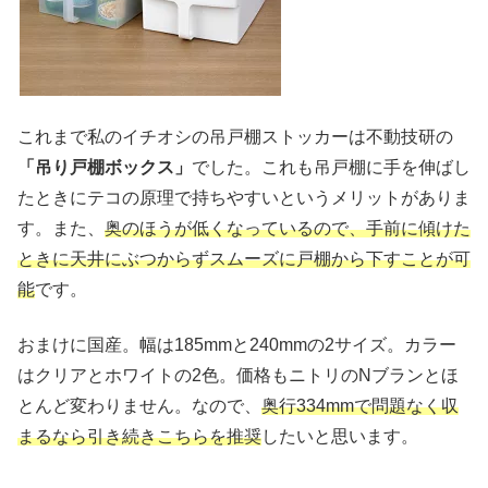
これまで私のイチオシの吊戸棚ストッカーは不動技研の
「吊り戸棚ボックス」
でした。これも吊戸棚に手を伸ばし
たときにテコの原理で持ちやすいというメリットがありま
す。また、
奥のほうが低くなっているので、手前に傾けた
ときに天井にぶつからずスムーズに戸棚から下すことが可
能
です。
おまけに国産。幅は185mmと240mmの2サイズ。カラー
はクリアとホワイトの2色。価格もニトリのNブランとほ
とんど変わりません。なので、
奥行334mmで問題なく収
まるなら引き続きこちらを推奨
したいと思います。