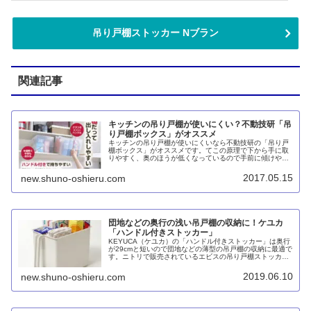
吊り戸棚ストッカー Nブラン
関連記事
キッチンの吊り戸棚が使いにくい？不動技研「吊
り戸棚ボックス」がオススメ
キッチンの吊り戸棚が使いにくいなら不動技研の「吊り戸
棚ボックス」がオススメです。てこの原理で下から手に取
りやすく、奥のほうが低くなっているので手前に傾けやす
いです。
2017.05.15
new.shuno-oshieru.com
団地などの奥行の浅い吊戸棚の収納に！ケユカ
「ハンドル付きストッカー」
KEYUCA（ケユカ）の「ハンドル付きストッカー」は奥行
が29cmと短いので団地などの薄型の吊戸棚の収納に最適で
す。ニトリで販売されているエビスの吊り戸棚ストッカー
と比較すると丈夫さ、使い勝手、コスパの面で劣るもの
の、一般的な吊戸棚ストッカーでは収まらなかったお宅に
2019.06.10
new.shuno-oshieru.com
は朗報と言えるでしょう。