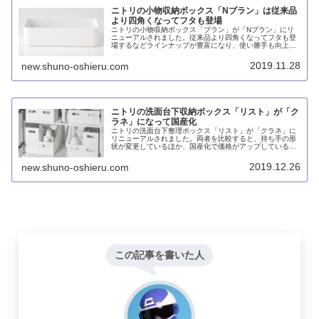
ニトリの小物収納ボックス「Nブラン」は従来品
より四角くなってフタも登場
ニトリの小物収納ボックス「ブラン」が「Nブラン」にリ
ニューアルされました。従来品より四角くなってフタも登
場するなどラインナップが豊富になり、使い勝手も向上し
ました。しかも、価格はそれほど変わっていません。カイ
ンズのスキットと比較しても甲乙つけがたいところです。
2019.11.28
new.shuno-oshieru.com
ニトリの洗面台下収納ボックス「リスト」が「ク
ラネ」になって国産化
ニトリの洗面台下整理ボックス「リスト」が「クラネ」に
リニューアルされました。両者を比較すると、持ち手の形
状が変更しているほか、国産化で価格がアップしているこ
とが分かります。また、スチロール樹脂からポリプロピレ
ン製に変更されています。ワイドタイプがなくなり、代わ
2019.12.26
new.shuno-oshieru.com
りにハーフタイプが登場しています。
この記事を書いた人