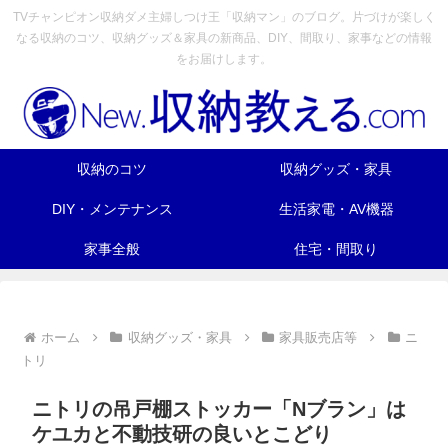
TVチャンピオン収納ダメ主婦しつけ王「収納マン」のブログ。片づけが楽しく
なる収納のコツ、収納グッズ＆家具の新商品、DIY、間取り、家事などの情報
をお届けします。
収納のコツ
収納グッズ・家具
DIY・メンテナンス
生活家電・AV機器
家事全般
住宅・間取り
ホーム
収納グッズ・家具
家具販売店等
ニ
トリ
ニトリの吊戸棚ストッカー「Nブラン」は
ケユカと不動技研の良いとこどり