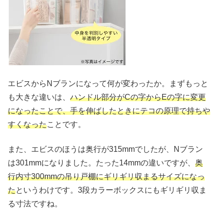
エビスからNブランになって何が変わったか。まずもっと
も大きな違いは、
ハンドル部分がCの字からEの字に変更
になったことで、手を伸ばしたときにテコの原理で持ちや
すくなった
ことです。
また、エビスのほうは奥行が315mmでしたが、Nブラン
は301mmになりました。たった14mmの違いですが、
奥
行内寸300mmの吊り戸棚にギリギリ収まるサイズになっ
た
というわけです。3段カラーボックスにもギリギリ収ま
る寸法ですね。