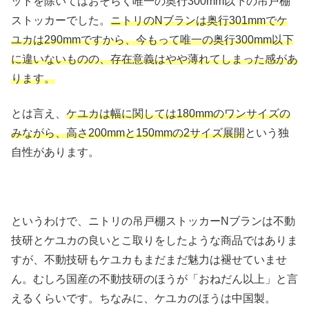
ットを除いてはおそらく唯一の奥行300mm以下の吊戸棚
ストッカーでした。
ニトリのNブランは奥行301mmでケ
ユカは290mmですから、今もって唯一の奥行300mm以下
に違いないものの、存在意義はやや薄れてしまった感があ
ります。
とは言え、
ケユカは幅に関しては180mmのワンサイズの
みながら、高さ200mmと150mmの2サイズ展開
という独
自性があります。
というわけで、ニトリの吊戸棚ストッカーNブランは不動
技研とケユカの良いとこ取りをしたような商品ではありま
すが、不動技研もケユカもまだまだ魅力は褪せていませ
ん。むしろ国産の不動技研のほうが「おねだん以上」と言
えるくらいです。ちなみに、ケユカのほうは中国製。