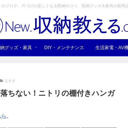
」のブログ。片づけが楽しくなる収納のコツ、収納グッズ＆家具の新商品
納グッズ・家具
DIY・メンテナンス
生活家電・AV
ニトリ
と落ちない！ニトリの棚付きハンガ
ちら
。