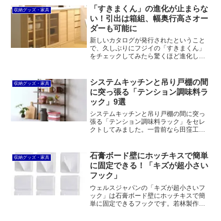
ソの記事の元となる質問を見たとき、
「すきまくん」の進化が止まらな
収納グッズ・家具
「あー、世間...
い！引出は箱組、幅奥行高さオー
ダーも可能に
新しいカタログが発行されたということ
で、久しぶりにフジイの「すきまくん」
をチェックしてみたら驚くほど進化して
いました。引出しは箱組構造になり、フ
ルスライドレール仕様に。ラインナップ
も最適化され、幅×奥行×高さ1cmオーダ
システムキッチンと吊り戸棚の間
収納グッズ・家具
ー可能な3Dすきまくんも登場していま
に突っ張る「テンション調味料ラ
す。
ック」9選
システムキッチンと吊り戸棚の間に突っ
張る「テンション調味料ラック」をセレ
クトしてみました。一昔前なら田窪工業
所一択でしたが、近年は選択肢が増えま
した。ドウシシャや山善などのメタルラ
ックタイプのほか、燕三条のステンレス
石膏ボード壁にホッチキスで簡単
収納グッズ・家具
仕様も良いですね。
に固定できる！「キズが超小さい
フック」
ウェルスジャパンの「キズが超小さいフ
ック」は石膏ボード壁にホッチキスで簡
単に固定できるフックです。若林製作所
の「壁美人」もホッチキスで固定します
が価格が高いので、こちらはコスパが良