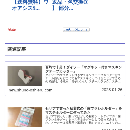
関連記事
百均で十分！ダイソー「マグネット付きマスキン
グテープカッター」
ダイソーのマグネット付きマスキングテープカッターはス
チール面ならどこにでもマステをくっつけることができる
ので便利。冷蔵庫、電子レンジ、スチールラック、スチー
ルワゴンなど、どこにくっつけてもコンパクトなので邪魔
になりません。切り心地も悪くないと思います。
2023.01.26
new.shuno-oshieru.com
セリアで買った粘着式の「歯ブラシホルダー」を
マステホルダーに使ってみた
セリアで買った、貼ってはがせる粘着シートタイプの「歯
ブラシホルダー」をマステホルダーとして使ってみまし
た。メーカーは福井県小浜市の（株）ナカノ。ニトリのシ
ールフック同様に多少の凸凹面ならOKの強い粘着力で、ニ
トリよりも安くてコスパが良いと思います。