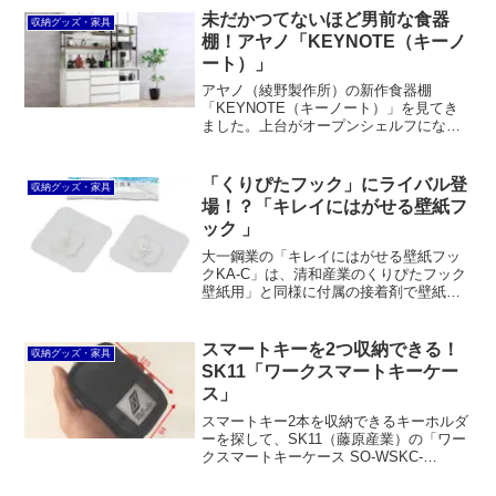
ックやドウシシャのルミナス・リシェが
未だかつてないほど男前な食器
収納グッズ・家具
オススメ。逆に軽いモノがメインなら無
棚！アヤノ「KEYNOTE（キーノ
印良品のスチールユニットシェルフなど
ート）」
が良いでしょう。
アヤノ（綾野製作所）の新作食器棚
「KEYNOTE（キーノート）」を見てき
ました。上台がオープンシェルフになっ
ており、圧迫感がなく男前な雰囲気で
す。また、棚板は自由に移動できるのは
便利なのですが、突き上げると落下しか
「くりぴたフック」にライバル登
収納グッズ・家具
ねないのが不安要素です。価格もちょっ
場！？「キレイにはがせる壁紙フ
と庶民には手が出ません。
ック 」
大一鋼業の「キレイにはがせる壁紙フッ
クKA-C」は、清和産業のくりぴたフック
壁紙用」と同様に付属の接着剤で壁紙に
貼り付けるフックです。従来の石膏ボー
ドフックのように穴が開く心配がないの
がメリットです。
スマートキーを2つ収納できる！
収納グッズ・家具
SK11「ワークスマートキーケー
ス」
スマートキー2本を収納できるキーホルダ
ーを探して、SK11（藤原産業）の「ワー
クスマートキーケース SO-WSKC-
BKRS」を購入しました。思ったより厚
みが出てしまったものの、ポリエステル