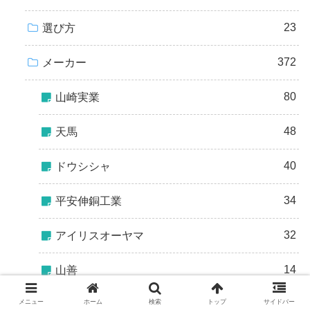
23
選び方
372
メーカー
80
山崎実業
48
天馬
40
ドウシシャ
34
平安伸銅工業
32
アイリスオーヤマ
14
山善
メニュー
ホーム
検索
トップ
サイドバー
13
東和産業