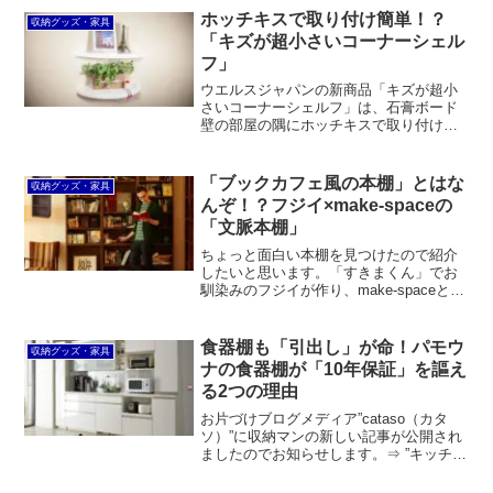
製で耐久性が期待できますし、コスパも
ホッチキスで取り付け簡単！？
収納グッズ・家具
非常に良いです。
「キズが超小さいコーナーシェル
フ」
ウエルスジャパンの新商品「キズが超小
さいコーナーシェルフ」は、石膏ボード
壁の部屋の隅にホッチキスで取り付けら
れるラックです。ただ、ステープル36連
打で取り付けるのは大変ですし、ABS樹
脂製で見た目も微妙。競合商品に勝ち目
「ブックカフェ風の本棚」とはな
収納グッズ・家具
があるとは思えません。
んぞ！？フジイ×make-spaceの
「文脈本棚」
ちょっと面白い本棚を見つけたので紹介
したいと思います。「すきまくん」でお
馴染みのフジイが作り、make-spaceとい
うショップがオリジナル商品として販売
する「文脈本棚CONTESTO-6030」とい
う本棚です。フジイ×make-space...
食器棚も「引出し」が命！パモウ
収納グッズ・家具
ナの食器棚が「10年保証」を謳え
る2つの理由
お片づけブログメディア”cataso（カタ
ソ）”に収納マンの新しい記事が公開され
ましたのでお知らせします。⇒ ”キッチン
の収納家具は◯◯が重要！パモウナのキ
ッチン収納がおすすめの理由”今回のカタ