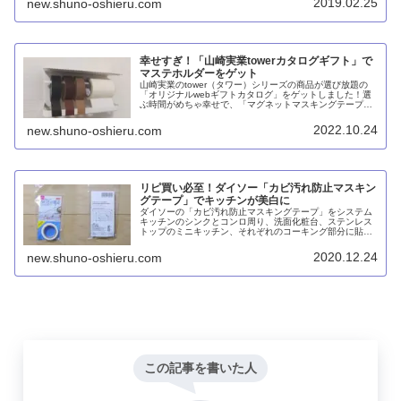
2019.02.25
new.shuno-oshieru.com
幸せすぎ！「山崎実業towerカタログギフト」で
マステホルダーをゲット
山崎実業のtower（タワー）シリーズの商品が選び放題の
「オリジナルwebギフトカタログ」をゲットしました！選
ぶ時間がめちゃ幸せで、「マグネットマスキングテープホ
ルダー tower ホワイト3903」が届いたらもう1回幸せ！最
高です！
2022.10.24
new.shuno-oshieru.com
リピ買い必至！ダイソー「カビ汚れ防止マスキン
グテープ」でキッチンが美白に
ダイソーの「カビ汚れ防止マスキングテープ」をシステム
キッチンのシンクとコンロ周り、洗面化粧台、ステンレス
トップのミニキッチン、それぞれのコーキング部分に貼っ
てみました。貼ってみると半透明になるので白いワークト
ップだとまったく目立ちません。カビ防止の効果はまだ分
2020.12.24
new.shuno-oshieru.com
かりませんが、ホコリや汚れの防止には役立つと思いま
す。
この記事を書いた人