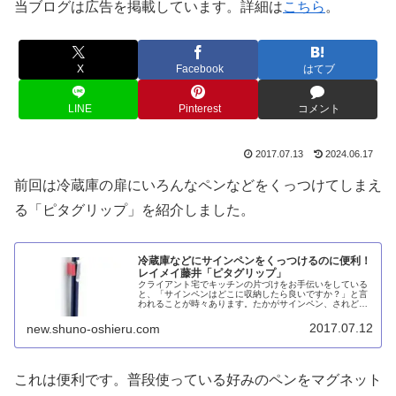
当ブログは広告を掲載しています。詳細は
こちら
。
X
Facebook
はてブ
LINE
Pinterest
コメント
2017.07.13
2024.06.17
前回は冷蔵庫の扉にいろんなペンなどをくっつけてしまえ
る「ピタグリップ」を紹介しました。
冷蔵庫などにサインペンをくっつけるのに便利！
レイメイ藤井「ピタグリップ」
クライアント宅でキッチンの片づけをお手伝いをしている
と、「サインペンはどこに収納したら良いですか？」と言
われることが時々あります。たかがサインペン、されどサ
インペン。片づけをしているときはそんな些細なことで手
が止まってしまうものです。サイン...
2017.07.12
new.shuno-oshieru.com
これは便利です。普段使っている好みのペンをマグネット