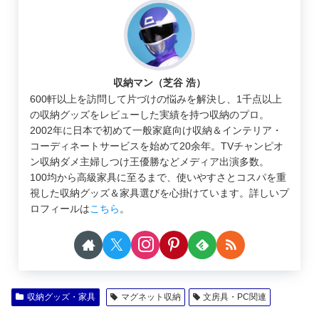
収納マン（芝谷 浩）
600軒以上を訪問して片づけの悩みを解決し、1千点以上
の収納グッズをレビューした実績を持つ収納のプロ。
2002年に日本で初めて一般家庭向け収納＆インテリア・
コーディネートサービスを始めて20余年。TVチャンピオ
ン収納ダメ主婦しつけ王優勝などメディア出演多数。
100均から高級家具に至るまで、使いやすさとコスパを重
視した収納グッズ＆家具選びを心掛けています。詳しいプ
ロフィールは
こちら
。
収納グッズ・家具
マグネット収納
文房具・PC関連