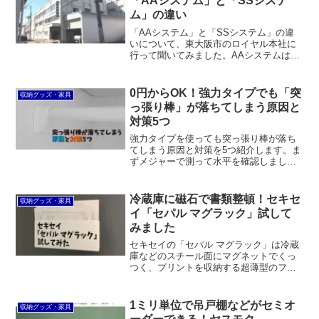
「AAシステム」と「SSシステ
ム」の違い
「AAシステム」と「SSシステム」の違
いについて、東大阪市のロイヤル本社に
行って聞いてみました。AAシステムは店
舗用でタフなイメージがありますが、SS
システムのほうが耐荷重が大きく、サビ
にくく、子供が触っても安全にできてい
0円からOK！強力タイプでも「突
収納グッズ・家具
ます。
っ張り棒」が落ちてしまう原因と
対策5つ
強力タイプを使っても突っ張り棒が落ち
てしまう原因と対策を5つ紹介します。ま
ずメジャーで測って水平を確認しましょ
う。耐荷重オーバーの場合は掛ける洋服
を減らしたり、耐荷重の大きな突っ張り
棒に買い替えましょう。100均の滑り止め
冷蔵庫に磁石で書類整頓！セキセ
収納グッズ・家具
シート、強力サポート板、強力支え棒な
イ「セパル マグラック」試して
どを使うのも良い方法です。
みました
セキセイの「セパル マグラック」は冷蔵
庫などのスチール面にマグネットでくっ
つく、プリントを収納する超薄型のファ
イルボックス、レターラックです。概ね
使えると思いますが、個人的には正面が
透明だったらもっと良かったです。ま
1ミリ単位で吊戸棚などがセミオ
収納グッズ・家具
た、仕切りシートではなくクリアホルダ