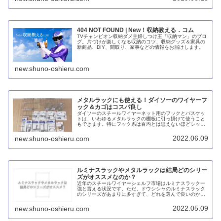
404 NOT FOUND | New！収納教える．コム
TVチャンピオン収納ダメ主婦しつけ王「収納マン」のブロ
グ。片づけが楽しくなる収納のコツ、収納グッズ＆家具の
新商品、DIY、間取り、家事などの情報をお届けします。
new.shuno-oshieru.com
メタルラックにも使える！ダイソーのワイヤーフ
ック＆カゴはコスパ良し
ダイソーのスチールワイヤーネット用のフックとバスケッ
トは、いわゆるメタルラックの棚板に引っ掛けて使うこと
もできます。特にフック系は百均とは思えないほどシッカ
リしたものが多く、2～3個入りでコスパが良いです。
2022.06.09
new.shuno-oshieru.com
ルミナスラックやメタルラックは結局どのシリー
ズがオススメなのか？
近年のスチールワイヤーシェルフ市場はルミナスラック一
強と言える状況です。ただ、ドウシシャのルミナスラック
のシリーズがあまりに多すぎて、どれを選んで良いのか違
いが分からないという人も少なくないと思います。そこ
で、2番手のアイリスオーヤマ・メタルラックも含めてオ
2022.05.09
new.shuno-oshieru.com
ススメをピックアップしてみました。