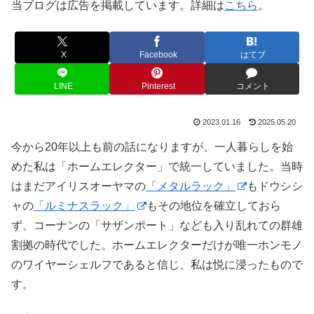
当ブログは広告を掲載しています。詳細は
こちら
。
X
Facebook
はてブ
LINE
Pinterest
コメント
2023.01.16
2025.05.20
今から20年以上も前の話になりますが、一人暮らしを始
めた私は「ホームエレクター」で統一していました。当時
はまだアイリスオーヤマの
「メタルラック」
もドウシシ
ャの
「ルミナスラック」
もその地位を確立しておら
ず、コーナンの「サザンポート」なども入り乱れての群雄
割拠の時代でした。ホームエレクターだけが唯一ホンモノ
のワイヤーシェルフであると信じ、私は悦に浸ったもので
す。