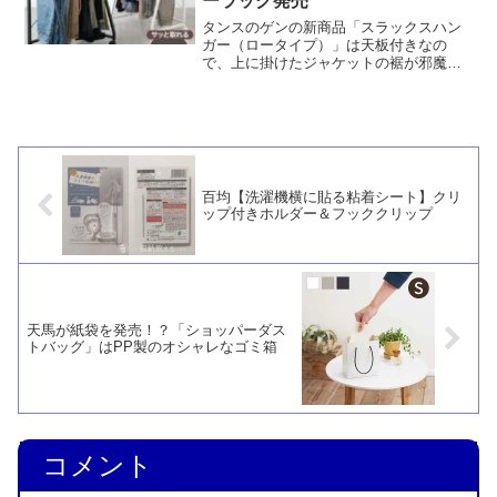
ーラック発売
タンスのゲンの新商品「スラックスハン
ガー（ロータイプ）」は天板付きなの
で、上に掛けたジャケットの裾が邪魔に
なりません。また、上にモノを置くこと
もできますし、クローゼットの外で使っ
たときにホコリが掛かるのを防ぐ役割も
あります。
百均【洗濯機横に貼る粘着シート】クリ
ップ付きホルダー＆フッククリップ
天馬が紙袋を発売！？「ショッパーダス
トバッグ」はPP製のオシャレなゴミ箱
コメント