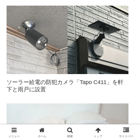
ソーラー給電の防犯カメラ「Tapo C411」を軒
下と雨戸に設置
メニュー
ホーム
検索
トップ
サイドバー