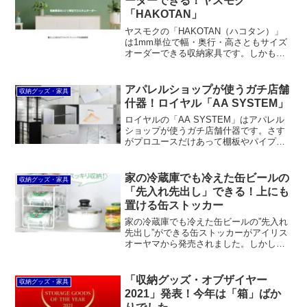
ーダーできる！ヤスモク
ーのほうが使いやすいと思います。
「HAKOTAN」
ヤスモクの「HAKOTAN（ハコタン）」
は1mm単位で幅・奥行・高さともサイズ
オーダーできる収納家具です。しかも、
価格がwebですぐに分かるうえ、商品説
明書、設置説明書、取扱説明書も完備。
仕様もちゃんと分ります。カラーや扉の
アパレルショップが使うガチ店舗
収納グッズ・家具
デザインなどもオーダー可能。それでい
什器！ロイヤル「AA SYSTEM」
て決して割高ではありません。
ロイヤルの「AA SYSTEM」はアパレル
ショップが使うガチ店舗什器です。さす
がプロユースだけあって棚板やパイプハ
ンガーなどのパーツが豊富で、しかもコ
ストパフォーマンスに優れています。た
だし、DIYで手軽に取り付けられるという
家の冷蔵庫でも冷えた缶ビールの
収納グッズ・家具
感じではありません。
「先入れ先出し」できる！上にも
置ける缶ストッカー
家の冷蔵庫でも冷えた缶ビールの”先入れ
先出し”ができる缶ストッカーがアイリス
オーヤマから発売されました。しかしな
がら奥行が大きすぎるので、アーネスト
の「上にも置ける缶ストッカー」のほう
が使い勝手が良いと思います。
「収納グッズ・オブザイヤー
収納グッズ・家具
2021」発表！今年は「箱」ばか