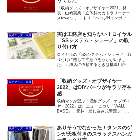
りでした
「収納グッズ・オブザイヤー2021」発
表！山崎実業「立体斜めカトラリーケー
スtower」、ニトリ「ハコブNインボック
ス リビング」、ダイソー「フタ付収納ボ
ックス」、スルガ「パウチストッカー」
の4商品が受賞となりました。
実は工務店も知らない！ロイヤル
収納グッズ・家具
「SSシステム・シューノ」の取
り付け方
ロイヤルの「SSシステム・シューノ」取
り付けに際して注意点をうかがいまし
た。工務店に依頼するときは構造用合板
を下地に入れてもらえばOK。DIYはなか
なか難しいので基本的にプロに任せるの
が良いそうです。
「収納グッズ・オブザイヤー
収納グッズ・家具
2022」はDIYパーツがキラリ存在
感
収納マンが選ぶ「収納グッズ・オブザイ
ヤー2022」は、ニューヒカリ「WALL
BASE」、元林「差し込み式壁面シール
フック」、同じく「ナットつき壁面シー
ルフック」、ドウシシャ「ルミナス ラテ
壁面突っ張りラック」、無印良品「スチ
ありそうでなかった！タンスのゲ
収納グッズ・家具
ールタップ収納箱フラップ式」の5点で
ンが天板付きのスラックスハンガ
す。