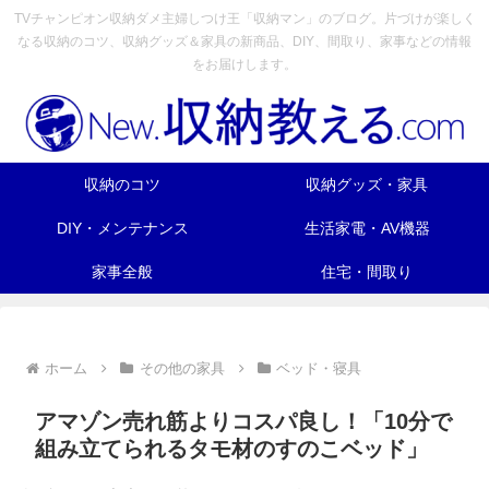
TVチャンピオン収納ダメ主婦しつけ王「収納マン」のブログ。片づけが楽しく
なる収納のコツ、収納グッズ＆家具の新商品、DIY、間取り、家事などの情報
をお届けします。
収納のコツ
収納グッズ・家具
DIY・メンテナンス
生活家電・AV機器
家事全般
住宅・間取り
ホーム
その他の家具
ベッド・寝具
アマゾン売れ筋よりコスパ良し！「10分で
組み立てられるタモ材のすのこベッド」