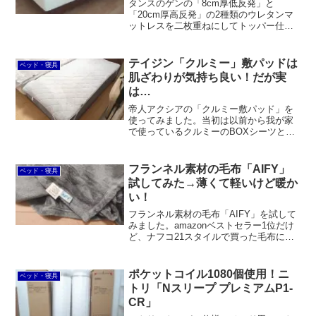
タンスのゲンの「8cm厚低反発」と
「20cm厚高反発」の2種類のウレタンマ
ットレスを二枚重ねにしてトッパー仕様
マットレスのように使ってみました。寝
心地さえ気に入れば、移動は楽だし、カ
バーは洗えるし、処分も楽だし、価格も
テイジン「クルミー」敷パッドは
ベッド・寝具
安いのでオススメです。
肌ざわりが気持ち良い！だが実
は…
帝人アクシアの「クルミー敷パッド」を
使ってみました。当初は以前から我が家
で使っているクルミーのBOXシーツと比
較すると厚みが薄くて物足りなさを感
じ、吸湿発熱素材を使っているニトリのN
ウォームなどのほうが暖かいと思いまし
フランネル素材の毛布「AIFY」
ベッド・寝具
た。しかし、洗濯をしたらより気持ち良
試してみた→薄くて軽いけど暖か
く、暖かさも実感できるようになりまし
い！
た。
フランネル素材の毛布「AIFY」を試して
みました。amazonベストセラー1位だけ
ど、ナフコ21スタイルで買った毛布に比
べると薄くて軽いです。しかしながら、
実際に使ってみると意外と暖かくて驚き
ました。
ポケットコイル1080個使用！ニ
ベッド・寝具
トリ「Nスリープ プレミアムP1-
CR」