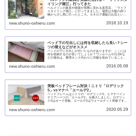
イリング堀江」行ってきた
ベルメゾンの家具や雑貨が実際に見れる直営店、「ライフ
スタイリング堀江」に行ってきました。場所は大阪の四ツ
橋から少し西に行ったところ。カタログ通販のお店という
チープさはなく、最新かつテイストも統一されていて見応
えがあります。
2018.10.19
new.shuno-oshieru.com
ベッド下の引出しには何を収納したら良い？シー
ツの替えなどがオススメ
ベッドの下に引出しが付いたものがありますが、ここには
何を収納するのが良いでしょうか？ワンルームや1LDKな
どの場合は、整理タンス代わりに洋服を収めていることも
多いと思います。決して良くないわけではないのですが、
あまり良い使い方とは言えません...
2016.05.08
new.shuno-oshieru.com
突板ベッドフレーム対決！ニトリ「ロデリック
S」vsマナベ「エールデ2」
ベッドフレームはニトリの「ロデリックS」とマナベイン
テリアハーツの「エールデ2」を購入しました。ロデリッ
クSはオーク突板、エールデ2はウォールナット突板です。
購入にあたっては、センベラの「クルト２」や「モデス
ト」、グランツの「ウォルテ・Lキャビネット」なども比
2020.05.29
new.shuno-oshieru.com
較検討しました。