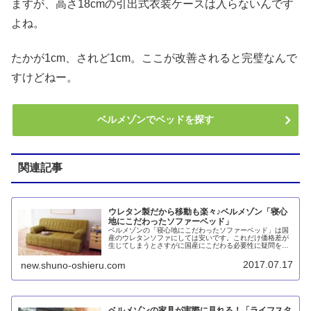
ますが、高さ18cmの引出式衣装ケースは入らないんです
よね。
たかが1cm、されど1cm。ここが改善されると完璧なんで
すけどねー。
ベルメゾンでベッドを探す
関連記事
ウレタン製だから移動も楽々♪ベルメゾン「寝心
地にこだわったソファーベッド」
ベルメゾンの「寝心地にこだわったソファーベッド」は国
産のウレタンソファにしては安いです。これだけ価格差が
生じてしまうとさすがに国産にこだわる必要性に疑問を感
じますが、安心して使えることは間違いないと思います。
2017.07.17
new.shuno-oshieru.com
ベルメゾンの家具が実際に見れる！「ライフスタ