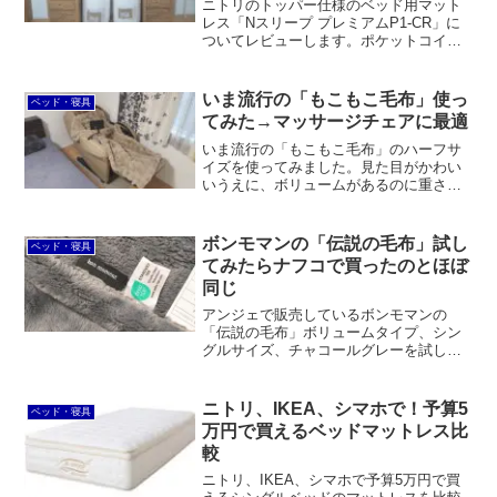
ニトリのトッパー仕様のベッド用マット
レス「Nスリープ プレミアムP1-CR」に
ついてレビューします。ポケットコイル
を1080個も使用しており、他ではちょっ
と考えられないコスパを実現。一方で、
圧縮梱包にしたり、ボトム底面をビニー
いま流行の「もこもこ毛布」使っ
ベッド・寝具
ルにするなどしてコストを抑えていま
てみた→マッサージチェアに最適
す。
いま流行の「もこもこ毛布」のハーフサ
イズを使ってみました。見た目がかわい
いうえに、ボリュームがあるのに重さを
感じず、しかもとても暖かくて気持ち良
いのですから、売れるのも納得です。マ
ッサージチェアに最適です。
ボンモマンの「伝説の毛布」試し
ベッド・寝具
てみたらナフコで買ったのとほぼ
同じ
アンジェで販売しているボンモマンの
「伝説の毛布」ボリュームタイプ、シン
グルサイズ、チャコールグレーを試して
みました。マイクロファイバーでとても
気持ちが良いです。愛用しているナフコ
21スタイルで買った毛布と厚みも重量も
ニトリ、IKEA、シマホで！予算5
ベッド・寝具
手触りも違いが分からないレベルです。
万円で買えるベッドマットレス比
較
ニトリ、IKEA、シマホで予算5万円で買