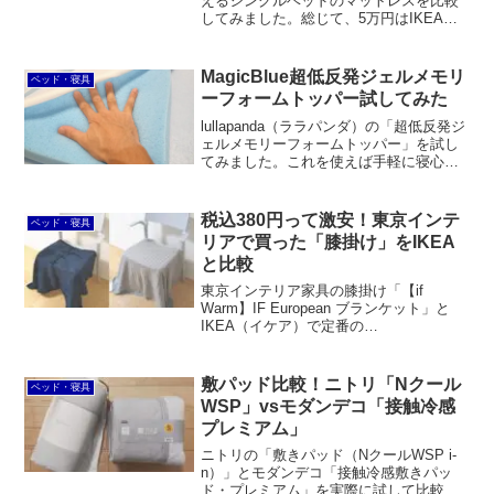
えるシングルベッドのマットレスを比較
してみました。総じて、5万円はIKEAで
は最上級ランク、ニトリでは上級ラン
ク、シマホではほぼ最低ランクと言える
だけで、決してIKEAやニトリが安いわけ
MagicBlue超低反発ジェルメモリ
ベッド・寝具
ではないことが分かります。
ーフォームトッパー試してみた
lullapanda（ララパンダ）の「超低反発ジ
ェルメモリーフォームトッパー」を試し
てみました。これを使えば手軽に寝心地
をやわらかめに改善できます。また高密
度なので耐久性が期待できます。一方
で、冷感は確認できず、フィット感が強
税込380円って激安！東京インテ
ベッド・寝具
すぎて蒸れを感じます。
リアで買った「膝掛け」をIKEA
と比較
東京インテリア家具の膝掛け「【if
Warm】IF European ブランケット」と
IKEA（イケア）で定番の
「VITMOSSA（ヴィートモッサ）」を買
って比較してみました。個人的には前者
のほうが暖かくて触り心地が良いと感じ
敷パッド比較！ニトリ「Nクール
ベッド・寝具
ます。また、回転チェアのキャスターに
WSP」vsモダンデコ「接触冷感
巻き込む心配がない大きさです。
プレミアム」
ニトリの「敷きパッド（NクールWSP i-
n）」とモダンデコ「接触冷感敷きパッ
ド・プレミアム」を実際に試して比較し