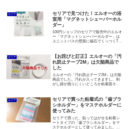
でコレもOKかと思いきやくっつきません
でした。こちらのフィルムフックは本当
にわずかな凸凹もNGのようです。
セリアで見つけた！エルオーの浴
セリア
室用「マグネットシェーバーホル
ダー」
100円ショップのセリアで販売中のエルオ
ー「マグネットシェーバーホルダー」は
ユニットバスの壁面に磁石でくっつくT字
カミソリ用ホルダーです。ほかにも歯ブ
ラシホルダーとバスフックがあります
が、いずれも耐荷重は約60gと心許ないで
【お詫びと訂正】エルオーの「汚
セリア
す。
れ防止テープ2M」は欠陥商品で
した
エルオーの「汚れ防止テープ2M」は欠陥
商品でした。汚れが入ってきますし、剥
がし跡が残りにくいどころか粘着面その
ものが対象物にほとんど残ってしまいま
す。システムキッチンのコーキングやト
イレと床のすき間を埋める代用品として
セリアで買った粘着式の「歯ブラ
セリア
は問題があるので、ダイソーの「カビ汚
シホルダー」をマステホルダーに
れ防止マスキングテープ」を使ったほう
使ってみた
が良さそうです。
セリアで買った、貼ってはがせる粘着シ
ートタイプの「歯ブラシホルダー」をマ
ステホルダーとして使ってみました。メ