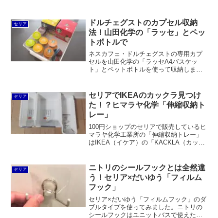
ダー ネコ マグネットタイプ」という商品
で、ネコは粘着シート付きのマグネット
補助板、サカナのほうがマグネット付き
ドルチェグストのカプセル収納
セリア
ケーブルホルダーになっています。しか
法！山田化学の「ラッセ」とペッ
し、ケーブルがすぐに抜けてしまうので
トボトルで
使い物になりません。
ネスカフェ・ドルチェグストの専用カプ
セルを山田化学の「ラッセA4バスケッ
ト」とペットボトルを使って収納しまし
た。ラッセならカプセルの箱が2～4個収
まります。空いたスペースにカットした
500mlペットボトルを置いて仕切り代わり
セリアでIKEAのカックラ見つけ
セリア
にすれば、2個セットのカプセルも分かり
た！？ヒマラヤ化学「伸縮収納ト
やすく収納できます。
レー」
100円ショップのセリアで販売しているヒ
マラヤ化学工業所の「伸縮収納トレー」
はIKEA（イケア）の「KACKLA（カック
ラ）伸長式ボックス」によく似た引出内
整頓用グッズです。菜箸を収めるにはち
ょっと短く、カトラリーや文房具には深
ニトリのシールフックとは全然違
セリア
すぎるため、下着の収納に適していると
う！セリア×だいゆう「フィルム
思われます。「伸縮キッチン整理トレ
フック」
ー」ならちょうど良い深さですが、幅広
が欲しところ。
セリア×だいゆう「フィルムフック」のダ
ブルタイプを使ってみました。ニトリの
シールフックはユニットバスで使えたの