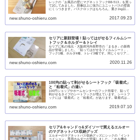
レックの「お風呂の壁にマグネットフックBB-513」を買っ
て試してみました。想像以上に強力にユニットバスの壁面
にくっつきます。バスクロックはもちろん、重さ1kg以上
のシャンプーボトルもOKなのには驚きました。バスマット
を掛けてもOK。
2017.09.23
new.shuno-oshieru.com
セリアに新顔登場！貼ってはがせるフィルムシー
トフック＆ホルダー＆トレイ
セリアに私の地元・大阪府河内長野市の「まるき」の新商
品が登場しました。「貼ってはがせるフィルムシート」、
フック1種、ホルダ4種、トレイ3種です。同じくセリアで
販売中の「だいゆう」はフックが中心ですが、まるきはレ
パートリーに富んでいます。
2020.11.26
new.shuno-oshieru.com
100均の貼って剥がせるシートフック「吸着式」
と「粘着式」の違い
100円ショップやホームセンターのフック売場で、貼って
剥がせるタイプのシートフックが増えています。シートフ
ックには「吸着式」と「粘着式」があります。吸着式は鏡
面でないと貼り付けられないものの接着剤を使わないので
劣化の心配がありません。一方の粘着式は劣化しやすいも
2019.07.10
new.shuno-oshieru.com
のの多少の凸凹ならOKです。
セリア&キャンドゥ&ダイソーで買えるエルオー
のマグネットバス収納グッズ
エルオーのマグネットバス収納グッズにシックの「イント
ゥイション」専用ホルダーが登場しました。これを機会