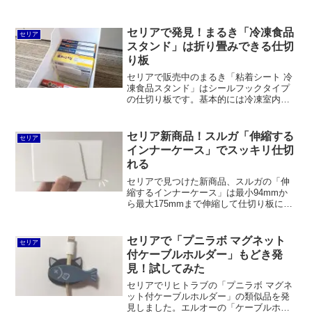
セリアで発見！まるき「冷凍食品
セリア
スタンド」は折り畳みできる仕切
り板
セリアで販売中のまるき「粘着シート 冷
凍食品スタンド」はシールフックタイプ
の仕切り板です。基本的には冷凍室内の
冷凍食品パッケージを仕切るものです
が、ファイルボックスや引出式衣装ケー
ス内を仕切るのに使ったほうが便利さを
セリア新商品！スルガ「伸縮する
セリア
実感できるように思います。
インナーケース」でスッキリ仕切
れる
セリアで見つけた新商品、スルガの「伸
縮するインナーケース」は最小94mmか
ら最大175mmまで伸縮して仕切り板にも
なるスリムなケースです。同じ「キレイ
に片付く！ちょい足し収納」というシリ
ーズには「取っ手付き仕分けケース」の
セリアで「プニラボ マグネット
セリア
ワイド、2段、スリムの3種類がありま
付ケーブルホルダー」もどき発
す。
見！試してみた
セリアでリヒトラブの「プニラボ マグネ
ット付ケーブルホルダー」の類似品を発
見しました。エルオーの「ケーブルホル