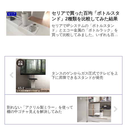
ーカーは福井県小浜市の（株）ナカノ。
ニトリのシールフック同様に多少の凸凹
面ならOKの強い粘着力で、ニトリよりも
セリアで買った百均「ボトルスタ
セリア
安くてコスパが良いと思います。
ンド」2種類を比較してみた結果
セリアでIPシステムの「ボトルスタン
ド」とエコー金属の「ボトルラック」を
買って比較してみました。いずれも百均
ながら、山崎実業の「ワイドジャグボト
ルスタンド tower」よりも圧迫感がない
し、省スペースだし、なにより価格が手
頃です。
タンスのゲンからガス圧式でテレビを上
下に昇降できるスタンドが発売
割れない「アクリル製ミラー」を使って
棚の中ゴチャ見えを解決してみた