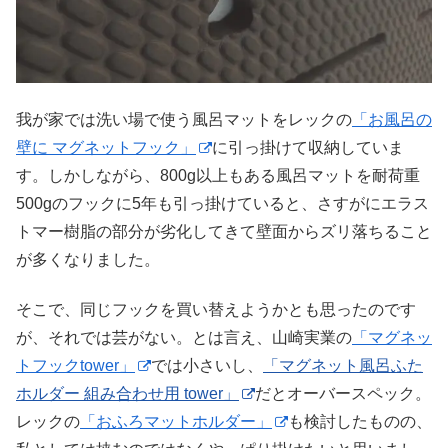
我が家では洗い場で使う風呂マットをレックの
「お風呂の
壁に マグネットフック」
に引っ掛けて収納していま
す。しかしながら、800g以上もある風呂マットを耐荷重
500gのフックに5年も引っ掛けていると、さすがにエラス
トマー樹脂の部分が劣化してきて壁面からズリ落ちること
が多くなりました。
そこで、同じフックを買い替えようかとも思ったのです
が、それでは芸がない。とは言え、山崎実業の
「マグネッ
トフックtower」
では小さいし、
「マグネット風呂ふた
ホルダー 組み合わせ用 tower」
だとオーバースペック。
レックの
「おふろマットホルダー」
も検討したものの、