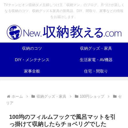
TVチャンピオン収納ダメ主婦しつけ王「収納マン」のブログ。片づけが楽しく
なる収納のコツ、収納グッズ＆家具の新商品、DIY、間取り、家事などの情報
をお届けします。
収納のコツ
収納グッズ・家具
DIY・メンテナンス
生活家電・AV機器
家事全般
住宅・間取り
ホーム
収納グッズ・家具
100円ショップ
セ
リア
100均のフィルムフックで風呂マットを引
っ掛けて収納したらチョベリグでした