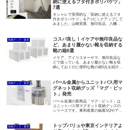
納に使えるフタ付きポリバケツ」
いのあるメーカーや販売店だと改めて思
7選
いました。
オシャレで実用的な「収納に使えるフタ
付きポリバケツ」を7つピックアップして
みました。山崎実業、無印良品、八幡化
成、ライクイット、SK11、Tidy、リス。
ホワイト、ブラック中心でモノクロ好き
も満足できると思います。
コスパ良し！イケアや無印良品な
収納グッズ・家具
ど、あまり履かない靴を収納する
靴の箱6選
イケア、アイリスオーヤマ、無印良品な
どで扱っている、あまり履かない靴を収
納しておくのに便利な靴の箱6点を紹介し
ます。ダイソーなど100円ショップで販売
されているものよりも質感や丈夫さ、使
い勝手の面で優れています。
パール金属からユニットバス用マ
収納グッズ・家具
グネット収納グッズ「マグ・ピッ
ト」発売
パール金属の新商品「マグ・ピット」は
ユニットバス用マグネット収納グッズの
シリーズです。東和産業の磁着SQやアス
ベルのラックスMGと比較して特に目新し
さはありませんが、日本製ということで
品質には期待できるのかもしれません。
トップバリュや東京インテリアよ
収納グッズ・家具