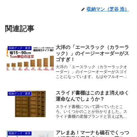
収納マン（芝谷 浩）
関連記事
大洋の「エースラック（カラーラ
収納グッズ・家具
ック）」のイージーオーダーがス
ゴすぎ！
大洋の「エースラック（カラーラックオ
ーダー）」のイージーオーダーがスゴイ
ことになっています。もはやフルオーダ
ーと言って良いレベルです。幅1cmのサ
イズオーダーはもちろんのこと、奥行、
高さも選べますし、カラーは12色、幅木
スライド書棚はこのまま消えゆく
収納グッズ・家具
よけカット加工や配線裏板穴加工もでき
運命なんでしょうか？
ます。
スライド書棚について調べていたとこ
ろ、いくつかのことが分かりました。ス
ライド書棚の老舗ブランドと言えば丸伸
のブックマンだったんですが、現在、丸
伸は製造を中止しており、ハピネスコー
ポレーション書院の書院シリーズがその
アレまあ！マーナも磁石でくっつ
収納グッズ・家具
代役を担っているようです。...