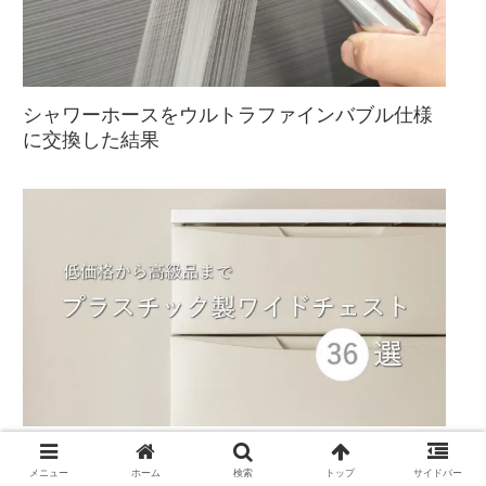
シャワーホースをウルトラファインバブル仕様
に交換した結果
低価格から高級品まで！プラスチック製のワイ
メニュー
ホーム
検索
トップ
サイドバー
ドチェスト36選