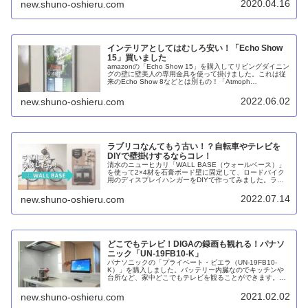
2020.04.16
new.shuno-oshieru.com
インテリアとしてはむしろ安い！「Echo Show
15」買いました
amazonの「Echo Show 15」を購入してリビングダイニン
グの壁に壁美人の専用金具を使って掛けました。これは従
来のEcho Show 8などとは別もの！「Atmoph
Window（アトモフ・ウィンドウ）」の類似品をお探しの
方には良いと思います。自動で景色を映し出してくれるイ
2022.06.02
new.shuno-oshieru.com
ンテリアフレームに、スマートスピーカーやウェジットの
機能が加わったという感じです。
ラブリコなんてもう古い！？自転車やテレビを
DIYで壁掛けするならコレ！
清水のニューヒカリ「WALL BASE（ウォールベース）」
を使って2×4材を石膏ボード壁に固定して、ロードバイク
用のディスプレイハンガーをDIYで作ってみました。ラブ
リコなどと違って天井が抜ける心配がなく安全です。圧迫
感もありません。
2022.07.14
new.shuno-oshieru.com
どこでもテレビ！DIGAの録画も観れる！パナソ
ニック「UN-19FB10-K」
パナソニックの「プライベート・ビエラ（UN-19FB10-
K）」を購入しました。バッテリー内臓なのでキッチンや
台所など、家中どこでもテレビを観ることができます。お
まけに、DIGAに録画した番組やYouTubeなども視聴可
能。HDMIケーブルでチューナーに接続しないとデータ放送
2021.02.02
new.shuno-oshieru.com
が見れないのとamazonプライムビデオのアプリが使えな
いのが難点です。