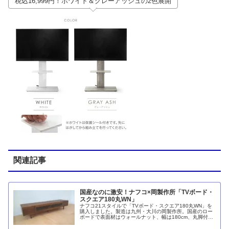
税込16,999円！ホワイト＆グレーアッシュの2色展開
関連記事
国産なのに激安！ナフコ×岡製作所「TVボード・
スクエア180丸WN」
ナフコ21スタイルで「TVボード・スクエア180丸WN」を
購入しました。製造は九州・大川の岡製作所。国産のロー
ボードで表面材はウォールナット、幅は180cm、丸脚付き
と、私のイメージにピッタリでした。しかも激安！普通な
らベトナム製か国産ならプリント紙になるところです。