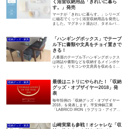
く浴室収納用品「きれいに暮ら
す。」発売
マーナが「きれいに暮らす。」シリーズ
に磁石でくっつく浴室収納用品を発売し
ました。マグネット湯おけ、タオルバ
ー、石けん置き、浴室小物入れ、歯ブラ
シホルダー、フック5連の6アイテムで
す。バスルームのトータルコーディネー
「ハンギングボックス」でテーブ
収納グッズ・家具
トができるのはメリットだと思います。
ル下に書類や文具をチョイ置きで
きる！
八番屋のテーブル下ハンギングボックス
は雑誌や書類などを収納するメインポケ
ットと、リモコンや文房具を収めるミニ
ポケット2つというシンプルな構造です
が、使い勝手は悪くないと思います。デ
ザインもシンプルで、省スペースだし、
最後はニトリにやられた！「収納
収納グッズ・家具
どこで使っても見た目を損ないません。
グッズ・オブザイヤー2018」発
表
毎年恒例の「収納グッズ・オブザイヤー
2018」を発表します。平安伸銅工業
「LABRICO IRON（ラブリコ・アイア
ン）」、関家具「ezbo（イジボ）」、無
印良品「PPファイルボックス幅25cmタ
イプ」、ニトリ「シールフック」＆「Nク
山崎実業も参戦！オシャレな「収
収納グッズ・家具
リック・ボックス」が受賞。いずれも勢