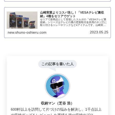
山崎実業よりコスパ良し！「VESAテレビ裏収
納」4種をセリアでゲット
セリアで新商品として登場したスルガの「VESAテレビ裏
収納」シリーズはテレビの裏の壁面取付金具用のネジ穴に
取り付けるトレーやフックなど4アイテムです。山崎実業
のsmartよりも遥かに低コストの百均でハンディモップなど
を収納することができます。
2023.05.25
new.shuno-oshieru.com
この記事を書いた人
収納マン（芝谷 浩）
600軒以上を訪問して片づけの悩みを解決し、1千点以上
の収納グッズをレビューした実績を持つ収納のプロ。