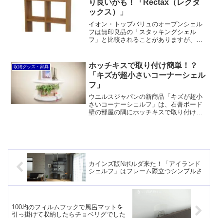
り良いかも！「Rectax（レクタ
ックス）」
イオン・トップバリュのオープンシェル
フは無印良品の「スタッキングシェル
フ」と比較されることがありますが、そ
れよりもエイ・アイ・エス「Rectax（レ
クタックス）」のほうが良くできている
と思います。東京インテリア家具で販売
ホッチキスで取り付け簡単！？
収納グッズ・家具
されている「DEE」に似た感じです。
「キズが超小さいコーナーシェル
フ」
ウエルスジャパンの新商品「キズが超小
さいコーナーシェルフ」は、石膏ボード
壁の部屋の隅にホッチキスで取り付けら
れるラックです。ただ、ステープル36連
打で取り付けるのは大変ですし、ABS樹
脂製で見た目も微妙。競合商品に勝ち目
があるとは思えません。
カインズ版Nポルダ来た！「アイランド
シェルフ」はフレーム際立つシンプルさ
100均のフィルムフックで風呂マットを
引っ掛けて収納したらチョベリグでした