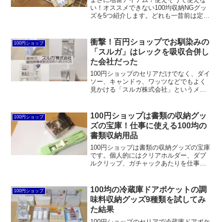
い！オススメできない100均収納NGグッ
ズを5つ紹介します。どれも一昔前は定番
アイテムでしたが、最近は人気がなくな
っています。使いにくいことがハッキリ
分かってきたんでしょうね。
衝撃！百円ショップでお馴染みの
100円ショップ
「スルガ」はレックを吸収合併し
た会社だった
100円ショップのセリアだけでなく、ダイ
ソー、キャンドゥ、ワッツなどでもよく
見かける「スルガ株式会社」というメー
カー。調べてみると、レックを吸収合併
した会社の名前で、100円ショップへの卸
会社としての役割を果たしているようで
100円ショップは書類の収納グッ
100円ショップ
す。バルくん、バルサン、落ち落ちVキン
ズの宝庫！仕事に使える100均の
グ、激落ちくんなど、それぞれでブラン
書類収納用品
ドを使い分けています。
100円ショップは書類の収納グッズの宝庫
です。個人的にはクリアホルダー、ダブ
ルクリップ、ガチャックあたりを仕事で
よく使います。
100均の冷蔵庫ドアポケットの調
100円ショップ
味料収納グッズ9種類を試してみ
た結果
100円ショップのセリアで冷蔵庫ドアポケ