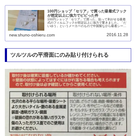
100円ショップ「セリア」で買った吸着式フック
が想定以上に強力でビビった件
100円ショップ「セリア」で買った、貼って剥がせる吸着
式のフィルムフックが想定以上に強力で驚きました。「だ
いゆう」というメーカーのもので中国製ながら吸着シート
は日本製。シートはコンパクトでも耐荷重は十分1kgある
と感じます。
2016.11.28
new.shuno-oshieru.com
ツルツルの平滑面にのみ貼り付けられる