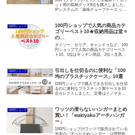
ット用の収納グッズ9点を購入しました。
IPシステムの「薬味チューブケース シン
グル3P」、「薬味チューブケース スリ
ム」＆「ワイド」、「冷蔵庫ポケットの
仕切りになるケース スリム」＆「ワイ
100円ショップで人気の商品カテ
100円ショップ
ド」、小久保工業所の「薬味チューブポ
ゴリーベスト10★収納用品は堂々
ケット」、「マヨケチャホルダー」、
の…
「薬味チューブフック」、川﨑合成樹脂
の「冷蔵庫便利ポケット仕切り（伸縮
ダイソー、セリア、キャンドゥなど、100
式）」をレビューします。
円ショップで人気の商品カテゴリーベス
ト10。1位はキッチン用品、2位＝文具、3
位＝掃除用品に続き、収納用品は4位とな
りました。100均を利用する理由として
は、安さや節約という声がもっとも多い
引出しを仕切るのに便利な「100
100円ショップ
という結果に。
均のプラスチックケース」10選
100円ショップで購入できる引出しを仕切
るのに便利なプラスチック製ケースを10
点セレクトしました。定番はイノマタ化
学の「キッチントレー」ですが、ヒマラ
ヤ化学工業所の「伸縮収納トレー」も便
利です。ダイソーの「ソフト小物入れ」
ワッツの滑らないハンガーまとめ
100円ショップ
もおすすめです。
買い！「wakiyakuアーチハンガ
ー」
100円ショップのワッツで販売されている
光友の「すべり止めハンガー」は理想的