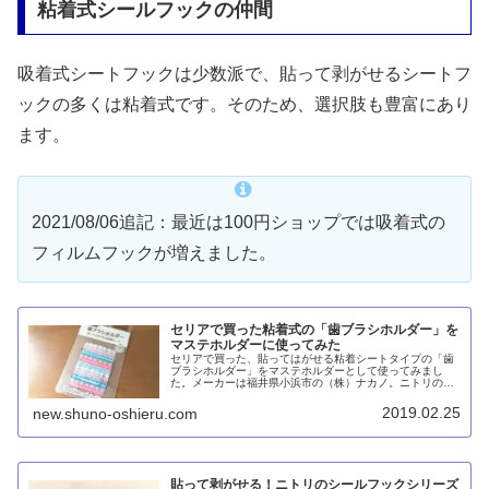
粘着式シールフックの仲間
吸着式シートフックは少数派で、貼って剥がせるシートフ
ックの多くは粘着式です。そのため、選択肢も豊富にあり
ます。
2021/08/06追記：最近は100円ショップでは吸着式の
フィルムフックが増えました。
セリアで買った粘着式の「歯ブラシホルダー」を
マステホルダーに使ってみた
セリアで買った、貼ってはがせる粘着シートタイプの「歯
ブラシホルダー」をマステホルダーとして使ってみまし
た。メーカーは福井県小浜市の（株）ナカノ。ニトリのシ
ールフック同様に多少の凸凹面ならOKの強い粘着力で、ニ
トリよりも安くてコスパが良いと思います。
2019.02.25
new.shuno-oshieru.com
貼って剥がせる！ニトリのシールフックシリーズ