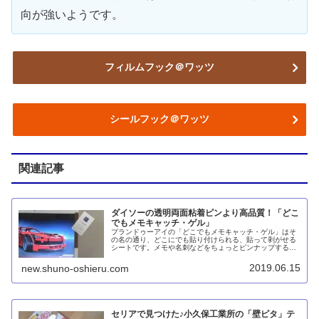
向が強いようです。
フィルムフック＠ワッツ
シールフック＠ワッツ
関連記事
ダイソーの透明両面粘着ピンより高品質！「どこ
でもメモキャッチ・ゲル」
プランドゥーアイの「どこでもメモキャッチ・ゲル」はそ
の名の通り、どこにでも貼り付けられる、貼って剥がせる
シートです。メモや名刺などをちょっとピンナップするの
に適しています。ダイソーの「透明両面粘着ピン」によく
似ていますが、それよりも大きくて使いやすく、高品質で
2019.06.15
new.shuno-oshieru.com
接着面に耐久性があるように思います。
セリアで見つけた♪小久保工業所の「壁ピタ」テ