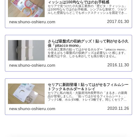
ィッシュは100均ならではのお手軽感
セリアで見つけた小久保工業所の「壁ピタ・ティッシュ」
は100均ならではのお手軽感。シンプルな形状で、ツルツ
ルした壁面ならどこでもボックスティッシュを固定できま
す。何度でも貼って剥がすことができますが、ピタッコモ
ノに比べると粘着力が弱いです。
2017.01.30
new.shuno-oshieru.com
さらば吸盤式の収納グッズ！貼って剥がせる小久
保「pitacco mono」
小久保工業所の貼ってはがせるホルダー「pitacco mono」
を使えばもう吸盤式の収納グッズは必要ないと感じます。
粘着力は十分、しかも剥がしても痕が残りません。
2016.11.30
new.shuno-oshieru.com
セリアに新顔登場！貼ってはがせるフィルムシー
トフック＆ホルダー＆トレイ
セリアに私の地元・大阪府河内長野市の「まるき」の新商
品が登場しました。「貼ってはがせるフィルムシート」、
フック1種、ホルダ4種、トレイ3種です。同じくセリアで
販売中の「だいゆう」はフックが中心ですが、まるきはレ
パートリーに富んでいます。
2020.11.26
new.shuno-oshieru.com