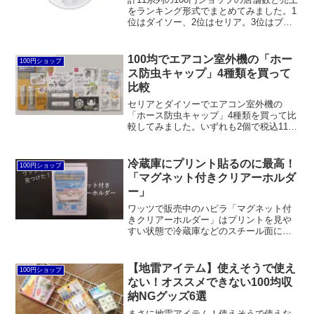
をランキング形式でまとめてみました。1
位はダイソー、2位はセリア。3位はブラ
ンド合計ではワッツ、単一ブランドでは
キャンドゥとなります。以下、ローソン
ストア100、フレッツなど。それ以降はロ
100均でエアコン室外機の「ホー
100円ショップ
ーカル色が強くなります。
ス防虫キャップ」4種類を買って
比較
セリアとダイソーでエアコン室外機の
「ホース防虫キャップ」4種類を買って比
較してみました。いずれも2個で税込110
円。もっとも良いと感じたのはセリアで
買った伊勢藤の「防虫キャップ2個セッ
ト」でした。
冷蔵庫にプリント貼るのに最高！
100円ショップ
「マグネット付きクリアーホルダ
ー」
ワッツで販売中のハピラ「マグネット付
きクリアーホルダー」はプリントを見や
すい状態で冷蔵庫などのスチール面に貼
っておくことができ、しかも簡単にズレ
たり、風でめくれ上がることもありませ
ん。また、ダイソーやセリアの商品より
【地雷アイテム】使えそうで使え
100円ショップ
もプリントの出し入れがしやすく、おま
ない！オススメできない100均収
けに反射して文字が読み取りにくいこと
納NGグッズ6選
もありません。
まさに地雷アイテム！使えそうで使えな