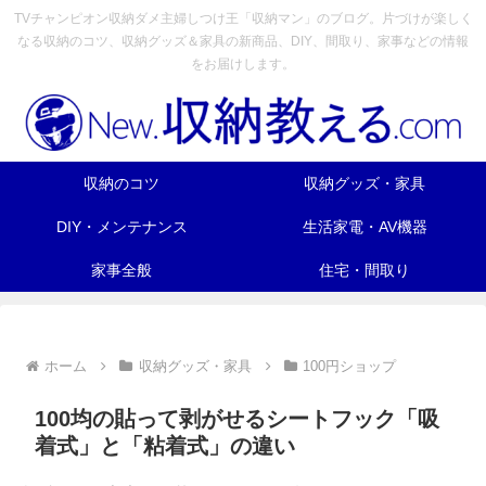
TVチャンピオン収納ダメ主婦しつけ王「収納マン」のブログ。片づけが楽しく
なる収納のコツ、収納グッズ＆家具の新商品、DIY、間取り、家事などの情報
をお届けします。
収納のコツ
収納グッズ・家具
DIY・メンテナンス
生活家電・AV機器
家事全般
住宅・間取り
ホーム
収納グッズ・家具
100円ショップ
100均の貼って剥がせるシートフック「吸
着式」と「粘着式」の違い