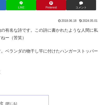
LINE
Pinterest
コメント
2018.06.18
2024.05.01
治の有名な詩です。この詩に書かれたような人間に私
すねー（苦笑）
す。ベランダの物干し竿に付けたハンガーストッパー
在
次