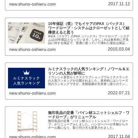
生産体制だったそうですから、ホルムアルデヒド等級
2017.11.12
new.shuno-oshieru.com
F☆☆だったのも納得です。
10年保証（笑）でもイケアのPAX（パックス）
ワードローブ・システムはクローゼットとして結
構使えると思う
IKEA（イケア）のPAX（パックス）ワードローブ・システ
ムは10年保証となっています。しかしこれは基本的に不良
品に対する保証で、普通に使っていて壊れた場合は保証さ
れません。明らかな優良誤認ですが、DIYパーツと割り切
2015.03.04
new.shuno-oshieru.com
れば悪くないと思います。
ルミナスラックの人気ランキング！ノワール＆エ
リソンの人気が鮮明に
ドウシシャ直営ルミナスクラブショップでルミナスラック
の人気ランキングが公開されました。基本的にはシリーズ
別のランキングですが、衣類収納や天井突っ張りのランキ
ングを見ると、ノワールの人気の高さが分かります。ま
た、エリソンではホワイトが圧倒的人気のようです。
2022.07.21
new.shuno-oshieru.com
無印良品の定番「パイン材ユニットシェルフ・ワ
ードローブ」がリニューアル
無印良品の定番「パイン材ユニットシェルフ・ワードロー
ブ」がリニューアルしました。ハンガーバーが木製からス
チール製になり、取り付け方も変更されました。
2017.11.04
new.shuno-oshieru.com