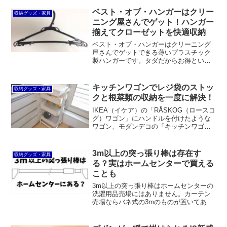
す。また、棚板は自由に移動できるのは
便利なのですが、突き上げると落下しか
ベスト・オブ・ハンガーはクリー
収納グッズ・家具
ねないのが不安要素です。価格もちょっ
ニング屋さんでゲット！ハンガー
と庶民には手が出ません。
揃えてクローゼットを快適収納
ベスト・オブ・ハンガーはクリーニング
屋さんでゲットできる薄いプラスチック
製ハンガーです。タダだからお得という
だけではありません。かさばらないので
洋服をたくさん掛けられる、フックが回
転しないので絡まりにくい、意外と丈夫
キッチンワゴンでレジ袋のストッ
収納グッズ・家具
で壊れない、洗濯を干してそのままクロ
クと根菜類の収納を一度に解決！
ーゼットでも使えるなど、メリットがた
くさんあります。
IKEA（イケア）の「RÅSKOG（ロースコ
グ）ワゴン」にハンドルを付けたような
ワゴン、モダンデコの「キッチンワゴン
kw01」がキッチンで一石三鳥の大活躍！
レジ袋ストッカーとして、根菜類の収納
スペースとして、さらに水切りバスケッ
3m以上の突っ張り棒は存在す
収納グッズ・家具
トを置く場所としても。
る？実はホームセンターで買える
ことも
3m以上の突っ張り棒はホームセンターの
洗濯用品売場にはありません。カーテン
売場ならバネ式の3mのものが置いてある
こともあります。また、DIY売場で最大
3.9mまで伸びる光（輸入元：アイテッ
ク）の「突っ張りスタンドKTSD-390」が