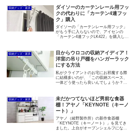
A4用紙が2枚貼れる大きさもナイス。た
だ、価格はちょっと高いです。
ダイソーのカーテンレール用フッ
収納グッズ・家具
クの代わりに「カーテン4連フッ
ク」購入
ダイソーの「カーテンレール用フック」
がもう手に入らないので、アイセンの
「カーテン4連フックLK422」を購入しま
した。中央にしか取り付けできないとい
うのが難点ですが、ピンチハンガーも掛
けやすい竿受けの長さと、背が低くても
目からウロコの収納アイディア！
収納グッズ・家具
手が届きやすいところが良いです。
洋室の吊り戸棚をハンガーラック
にする方法
私がクライアントのお宅にお邪魔する際
に結構多いのが、「この収納スペース、
一体どう使ったら良いんでしょうか？」
というご相談です。その中でも意外と多
いのが、洋室に取り付けられた吊り戸棚
です。吊り戸棚と言えばキッチンやトイ
未だかつてないほど男前な食器
収納グッズ・家具
レについていることが一般...
棚！アヤノ「KEYNOTE（キーノ
ート）」
アヤノ（綾野製作所）の新作食器棚
「KEYNOTE（キーノート）」を見てき
ました。上台がオープンシェルフになっ
ており、圧迫感がなく男前な雰囲気で