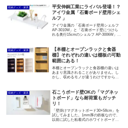
平安伸銅工業にライバル登場！？
収納グッズ・家具
アイワ金属「石膏ボード壁用シェ
ルフ 」
アイワ金属の「石膏ボード壁用シェルフ
AP-3010W」と「石膏ボード壁につけら
れる奥行15cmのシェルフ AP-3006W」
は、平安伸銅工業の「Weekend
Workshop」にコンセプトが似た商品なが
ら独自性があります。
【本棚とオープンラックと食器
収納グッズ・家具
棚】それぞれの違いは棚板の可動
範囲にある！
本棚とオープンラックと食器棚の違いは
あまり意識されることがありません。し
かし、収めるモノが違うわけですから当
然仕様が異なります。特に大きな違いと
言えるのが棚板ピッチです。本棚は棚板
ピッチが狭く、食器棚はそれよりも広
石こうボード壁OKの「マグネッ
収納グッズ・家具
く、オープンラックは見た目重視のため
トボード」なら耐荷重もガッチ
広いことが多いです。
リ！
「壁掛けマグネットボード30×58cm」を
試してみました。1mm厚の鉄板なので、
以前に試した粘着式のホワイトボードよ
りも強力に磁石がくっつくと感じます。