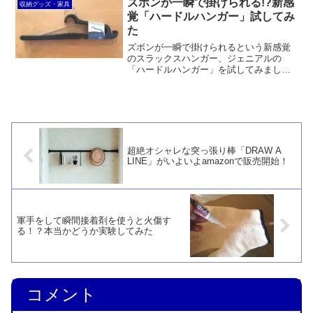
ズボンが一瞬で掛けられる!?新感
収納グッズ・家具
販売されていることもあります。
覚「ハードルハンガー」試してみ
た
ズボンが一瞬で掛けられるという新感覚
のスラックスハンガー、ジェニアルの
「ハードルハンガー」を試してみまし
た。宣伝に偽りなく確かにズボンを一瞬
で掛けられます。二つ折りに掛ける習慣
がなく、普通のハンガーで腰の部分を掛
ける人にオススメできると思います。
超絶オシャレな突っ張り棒「DRAW A
LINE」がいよいよamazonで販売開始！
軍手をして瞬間接着剤を使うと火傷す
る！？本当かどうか実験してみた
コメント